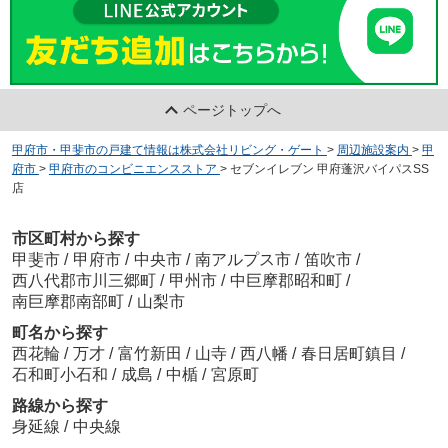
ページトップへ
甲府市・甲斐市の戸建て情報は株式会社リビング・ゲート
>
周辺施設案内
>
甲
府市
>
甲府市のコンビニエンスストア
>
セブンイレブン 甲府蓬沢バイパスSS
店
市区町村から探す
甲斐市
/
甲府市
/
中央市
/
南アルプス市
/
笛吹市
/
西八代郡市川三郷町
/
甲州市
/
中巨摩郡昭和町
/
南巨摩郡南部町
/
山梨市
町名から探す
西花輪
/
万才
/
富竹新田
/
山寺
/
西八幡
/
春日居町鎮目
/
石和町小石和
/
成島
/
中楯
/
宮原町
路線から探す
身延線
/
中央線