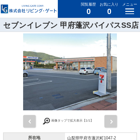
閲覧履歴
お気に入り
メニュー
0
0
セブンイレブン 甲府蓬沢バイパスSS店
前
次
画像タップで拡大表示【
1
/1】
所在地
山梨県甲府市蓬沢町1047-2