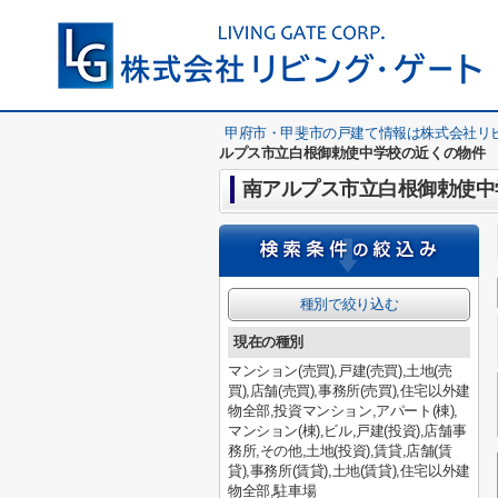
甲府市・甲斐市の戸建て情報は株式会社リ
ルプス市立白根御勅使中学校の近くの物件
南アルプス市立白根御勅使中
種別で絞り込む
現在の種別
マンション(売買),戸建(売買),土地(売
買),店舗(売買),事務所(売買),住宅以外建
物全部,投資マンション,アパート(棟),
マンション(棟),ビル,戸建(投資),店舗事
務所,その他,土地(投資),賃貸,店舗(賃
貸),事務所(賃貸),土地(賃貸),住宅以外建
物全部,駐車場