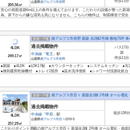
停歩11分
山梨県
南アルプス市
有野
205.56㎡
安心の前面道路6m以上の条件を備えております。こだわりの設備が整った新
為、床下からの嫌な湿気も気になりません。こちらの物件は、制震構造で安全..
南アルプス市有野 新築 全2棟2号棟 敷地75坪 車
新築一戸建
過去掲載物件
バス17分
4LDK
源
中央線
「
竜王
」駅
249.17㎡
停歩11分
山梨県
南アルプス市
有野
●新築 ●4LDK ●LDK17帖 ●カウンターキッチン ●システムキッチン 
●換気暖房乾燥機付 ●トレイ2箇所 ●温水洗浄便座 ●シャワー付洗面化粧台 .
南アルプス市百々 新築全2棟 2号棟 オール電化
新築一戸建
過去掲載物件
徒歩138
中央線
「
甲府
」駅
4LDK
山梨県
南アルプス市
百々
2373-5
257.29㎡
こだわりポイント満載の南アルプス市百々 新築全2棟 2号棟 オール電化・南