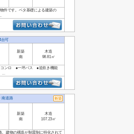
築物件です。ベタ基礎による建築の
.
4台可
新築
木造
南
98.81㎡
●3口コンロ ●一坪バス ●追炊き機能
..
・南道路
新築
木造
分
南
107.23㎡
道路。建物の構造が制震制に特化されて