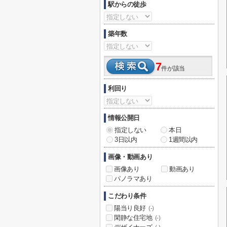
駅からの徒歩
築年数
7
件が該当
利回り
情報公開日
指定しない
本日
3日以内
1週間以内
画像・動画あり
画像あり
動画あり
パノラマあり
こだわり条件
陽当り良好
(-)
閑静な住宅地
(-)