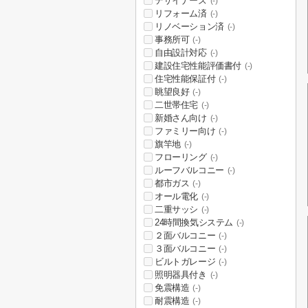
デザイナーズ
(-)
リフォーム済
(-)
リノベーション済
(-)
事務所可
(-)
自由設計対応
(-)
建設住宅性能評価書付
(-)
住宅性能保証付
(-)
眺望良好
(-)
二世帯住宅
(-)
新婚さん向け
(-)
ファミリー向け
(-)
旗竿地
(-)
フローリング
(-)
ルーフバルコニー
(-)
都市ガス
(-)
オール電化
(-)
二重サッシ
(-)
24時間換気システム
(-)
２面バルコニー
(-)
３面バルコニー
(-)
ビルトガレージ
(-)
照明器具付き
(-)
免震構造
(-)
耐震構造
(-)