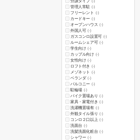
分譲タイプ
(-)
管理人常駐
(-)
フリーレント
(-)
カードキー
(-)
オープンハウス
(-)
外国人可
(-)
ガスコンロ設置可
(-)
ルームシェア可
(-)
学生向け
(-)
カップル向け
(-)
女性向け
(-)
ロフト付き
(-)
メゾネット
(-)
ベランダ
(-)
バルコニー
(-)
駐輪場
(-)
バイク置場あり
(-)
家具・家電付き
(-)
洗濯機置場有
(-)
外観タイル張り
(-)
コンロ２口以上
(-)
洗面台
(-)
洗髪洗面化粧台
(-)
シャワー
(-)