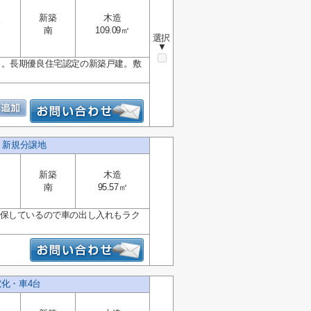
新築
木造
分
南
109.09㎡
選択
▼
き。長期優良住宅認定の新築戸建。敷
 新規分譲地
新築
木造
南
95.57㎡
確保しているので車の出し入れもラク
電化・車4台