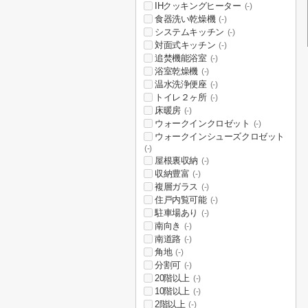
IHクッキングヒーター
(-)
食器洗い乾燥機
(-)
システムキッチン
(-)
対面式キッチン
(-)
追焚機能浴室
(-)
浴室乾燥機
(-)
温水洗浄便座
(-)
トイレ２ヶ所
(-)
床暖房
(-)
ウォークインクロゼット
(-)
ウォークインシューズクロゼット
(-)
屋根裏収納
(-)
収納豊富
(-)
複層ガラス
(-)
住戸内覧可能
(-)
駐車場あり
(-)
南向き
(-)
南道路
(-)
角地
(-)
分割可
(-)
20階以上
(-)
10階以上
(-)
2階以上
(-)