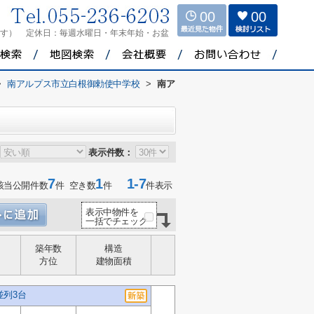
00
00
ます）
定休日：
毎週水曜日・年末年始・お盆
>
南アルプス市立白根御勅使中学校
>
南ア
表示件数：
7
1
1-7
該当公開件数
件 空き数
件
件表示
表示中物件を
一括でチェック
築年数
構造
方位
建物面積
並列3台