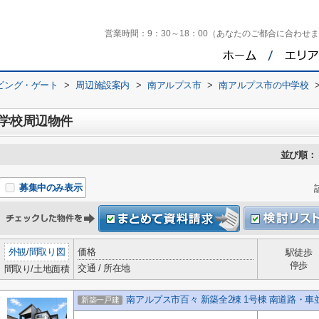
営業時間：
9：30～18：00（あなたのご都合に合わせ
ビング・ゲート
>
周辺施設案内
>
南アルプス市
>
南アルプス市の中学校
学校周辺物件
並び順：
募集中のみ表示
外観
/
間取り図
価格
駅徒歩
停歩
交通 / 所在地
間取り/土地面積
南アルプス市百々 新築全2棟 1号棟 南道路・車
新築一戸建