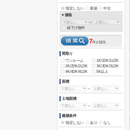
指定しない
新築
中古
▼価格
～
値下げ物件
7
件が該当
間取り
ワンルーム
1K/1DK/1LDK
2K/2DK/2LDK
3K/3DK/3LDK
4K/4DK/4LDK
5K以上
面積
～
土地面積
～
建築条件
指定しない
あり
なし