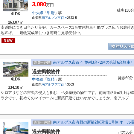
3,080
万円
徒歩138
中央線
「
甲府
」駅
4LDK
山梨県
南アルプス市
百々
2373-5
263.07㎡
南道路につき日当たり良好。カースペース3台並列駐車可能プラス広々お庭付
地79坪。 建物完成済につき随時ご見学受付中。
南アルプス市百々 並列3台×2列の合計6台駐車可
新築一戸建
過去掲載物件
徒歩69分
4LDK
中央線
「
塩崎
」駅
山梨県
南アルプス市
百々
3563
334.10㎡
シロアリなどの害虫の侵入も拒む、ベタ基礎の物件です。前面道路6m以上は
ラクです。初めてのマイホームに新築戸建てはいかがでしょうか。南アルプ...
南アルプス市有野の新築2棟現場 1号棟 オール
新築一戸建
過去掲載物件
バス36分