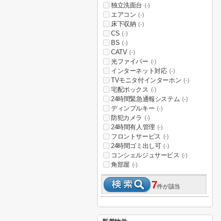
独立洗面台
(-)
エアコン
(-)
床下収納
(-)
CS
(-)
BS
(-)
CATV
(-)
光ファイバー
(-)
インターネット対応
(-)
TVモニタ付インターホン
(-)
宅配ボックス
(-)
24時間緊急通報システム
(-)
ディンプルキー
(-)
防犯カメラ
(-)
24時間有人管理
(-)
フロントサービス
(-)
24時間ゴミ出し可
(-)
コンシェルジュサービス
(-)
角部屋
(-)
7
件が該当