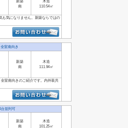
新築
木造
南
110.54㎡
気も気になりません。新築ならではの
・全室南向き
新築
木造
南
111.94㎡
・全室南向きのご紹介です。内外装共
4台並列可
新築
木造
南
101.25㎡