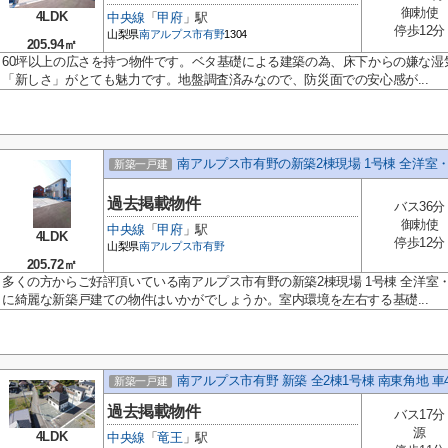
御勅使
4LDK
中央線
「
甲府
」駅
停歩12分
山梨県
南アルプス市
有野
1304
205.94㎡
60坪以上の広さを持つ物件です。ベタ基礎による建築の為、床下からの嫌な湿
「新しさ」がとても魅力です。地盤調査済みなので、防災面での安心感が...
南アルプス市有野の新築2棟現場 1号棟 全洋室
新築一戸建
過去掲載物件
バス36分
御勅使
中央線
「
甲府
」駅
4LDK
停歩12分
山梨県
南アルプス市
有野
205.72㎡
多くの方からご好評頂いている南アルプス市有野の新築2棟現場 1号棟 全洋室
に綺麗な新築戸建ての物件はいかがでしょうか。室内環境を左右する基礎...
南アルプス市有野 新築 全2棟1号棟 南東角地 車
新築一戸建
過去掲載物件
バス17分
源
4LDK
中央線
「
竜王
」駅