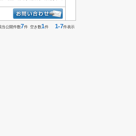
7
1
1-7
該当公開件数
件 空き数
件
件表示