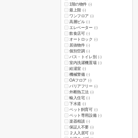
1階の物件
(-)
最上階
(-)
ワンフロア
(-)
高層ビル
(-)
エレベーター
(-)
飲食店可
(-)
オートロック
(-)
居抜物件
(-)
個別空調
(-)
バス・トイレ別
(-)
室内洗濯機置場
(-)
給湯室
(-)
機械警備
(-)
OAフロア
(-)
バリアフリー
(-)
外断熱工法
(-)
輸入住宅
(-)
下水道
(-)
ペット飼育可
(-)
ペット専用設備
(-)
楽器相談
(-)
保証人不要
(-)
２人入居可
(-)