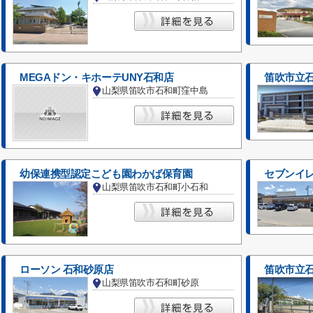
MEGAドン・キホーテUNY石和店
笛吹市立
山梨県笛吹市石和町窪中島
幼保連携型認定こども園わかば保育園
セブンイレ
山梨県笛吹市石和町小石和
ローソン 石和砂原店
笛吹市立
山梨県笛吹市石和町砂原