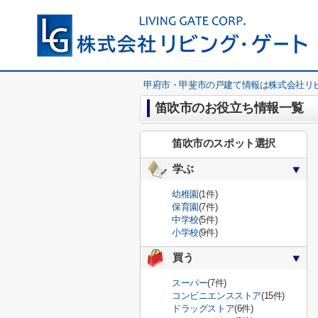
甲府市・甲斐市の戸建て情報は株式会社リ
笛吹市のお役立ち情報一覧
笛吹市のスポット選択
学ぶ
幼稚園
(1件)
保育園
(7件)
中学校
(5件)
小学校
(9件)
買う
スーパー
(7件)
コンビニエンスストア
(15件)
ドラッグストア
(6件)