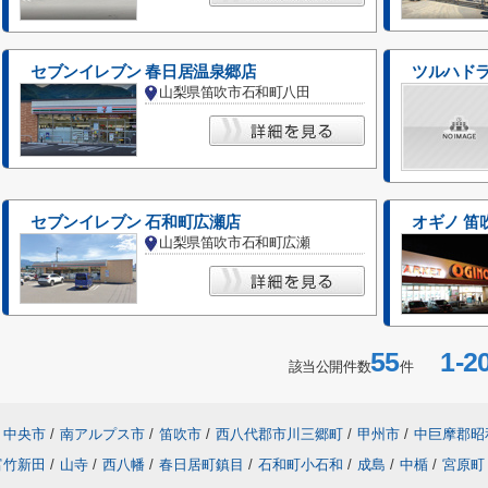
セブンイレブン 春日居温泉郷店
ツルハドラ
山梨県笛吹市石和町八田
セブンイレブン 石和町広瀬店
オギノ 笛
山梨県笛吹市石和町広瀬
55
1-2
該当公開件数
件
中央市
/
南アルプス市
/
笛吹市
/
西八代郡市川三郷町
/
甲州市
/
中巨摩郡昭
富竹新田
/
山寺
/
西八幡
/
春日居町鎮目
/
石和町小石和
/
成島
/
中楯
/
宮原町