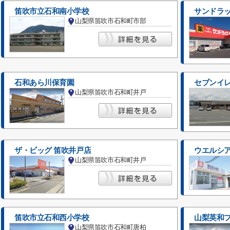
笛吹市立石和南小学校
サンドラッ
山梨県笛吹市石和町市部
石和あら川保育園
セブンイレ
山梨県笛吹市石和町井戸
ザ・ビッグ 笛吹井戸店
ウエルシ
山梨県笛吹市石和町井戸
笛吹市立石和西小学校
山梨英和
山梨県笛吹市石和町唐柏