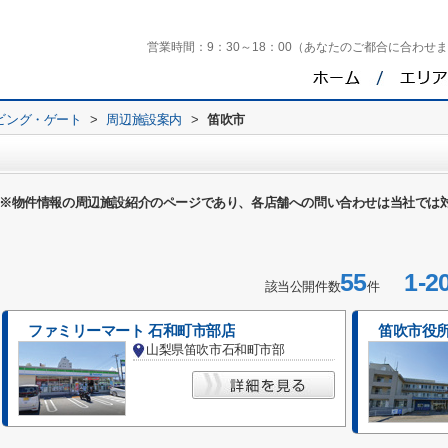
営業時間：
9：30～18：00（あなたのご都合に合わせ
ビング・ゲート
>
周辺施設案内
>
笛吹市
※物件情報の周辺施設紹介のページであり、各店舗への問い合わせは当社では
55
1-2
該当公開件数
件
ファミリーマート 石和町市部店
笛吹市役
山梨県笛吹市石和町市部