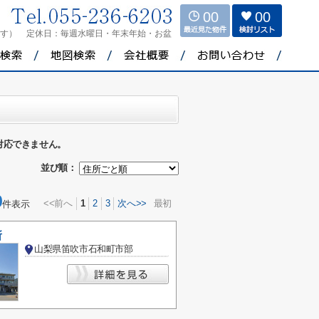
00
00
ます）
定休日：
毎週水曜日・年末年始・お盆
対応できません。
並び順：
0
<<前へ
1
2
3
次へ>>
最初
件表示
所
山梨県笛吹市石和町市部