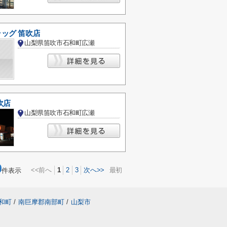
ッグ 笛吹店
山梨県笛吹市石和町広瀬
吹店
山梨県笛吹市石和町広瀬
0
<<前へ
1
2
3
次へ>>
最初
件表示
和町
/
南巨摩郡南部町
/
山梨市