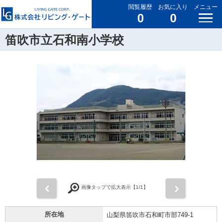
閲覧履歴
お気に入り
メニュー
0
0
笛吹市立石和南小学校
前
次
画像タップで拡大表示【
1
/1】
所在地
山梨県笛吹市石和町市部749-1