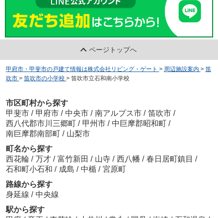
ページトップへ
甲府市・甲斐市の戸建て情報は株式会社リビング・ゲート
>
周辺施設案内
>
笛
吹市
>
笛吹市の小学校
>
笛吹市立石和南小学校
市区町村から探す
甲斐市
/
甲府市
/
中央市
/
南アルプス市
/
笛吹市
/
西八代郡市川三郷町
/
甲州市
/
中巨摩郡昭和町
/
南巨摩郡南部町
/
山梨市
町名から探す
西花輪
/
万才
/
富竹新田
/
山寺
/
西八幡
/
春日居町鎮目
/
石和町小石和
/
成島
/
中楯
/
宮原町
路線から探す
身延線
/
中央線
駅から探す