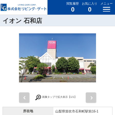
閲覧履歴
お気に入り
メニュー
0
0
イオン 石和店
前
次
画像タップで拡大表示【
1
/1】
所在地
山梨県笛吹市石和町駅前16-1