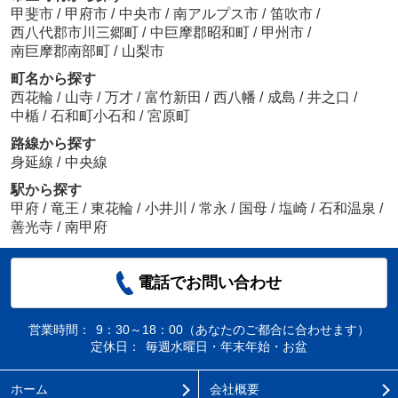
甲斐市
/
甲府市
/
中央市
/
南アルプス市
/
笛吹市
/
西八代郡市川三郷町
/
中巨摩郡昭和町
/
甲州市
/
南巨摩郡南部町
/
山梨市
町名から探す
西花輪
/
山寺
/
万才
/
富竹新田
/
西八幡
/
成島
/
井之口
/
中楯
/
石和町小石和
/
宮原町
路線から探す
身延線
/
中央線
駅から探す
甲府
/
竜王
/
東花輪
/
小井川
/
常永
/
国母
/
塩崎
/
石和温泉
/
善光寺
/
南甲府
電話でお問い合わせ
営業時間：
9：30～18：00（あなたのご都合に合わせます）
定休日：
毎週水曜日・年末年始・お盆
ホーム
会社概要