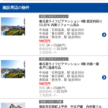
施設周辺の物件
売買｜中古マンション
春日居ライフピアマンション 4階 想定利回り
13.22％ 内装リフォーム済み
中央線「石和温泉」駅 徒歩16分
中央線「春日居町」駅 徒歩26分
身延線「善光寺」駅 徒歩68分
590万円
間取:
1K＋1S(納戸)
建物面積:
- / 10.01坪
土地面積:
- / -
売買｜中古マンション
春日居ライフピアマンション 4階 内装一新
各戸に温泉引込
中央線「石和温泉」駅 徒歩16分
中央線「春日居町」駅 徒歩26分
身延線「善光寺」駅 徒歩68分
590万円
間取:
1K＋1S(納戸)
建物面積:
- / 10.01坪
土地面積:
- / -
売買｜中古一戸建
笛吹市石和町上平井 中古戸建 内外装フル