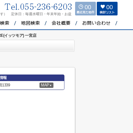
00
00
ます）
定休日：
毎週水曜日・年末年始・お盆
ORE(イッツモア) 一宮店
細情報
1339
MAP
▼