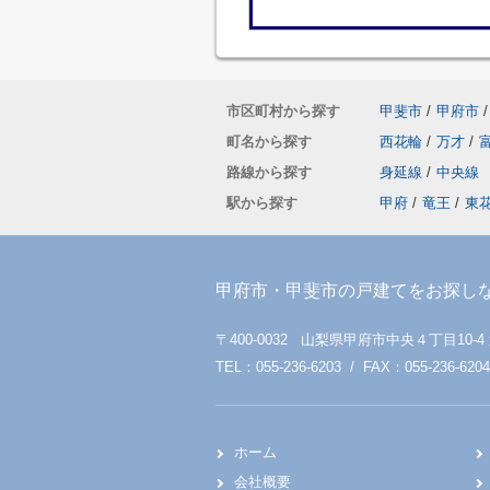
市区町村から探す
甲斐市
/
甲府市
/
町名から探す
西花輪
/
万才
/
路線から探す
身延線
/
中央線
駅から探す
甲府
/
竜王
/
東
甲府市・甲斐市の戸建てをお探し
〒400-0032 山梨県甲府市中央４丁目10-4
TEL：055-236-6203 / FAX：055-236-6204
ホーム
会社概要