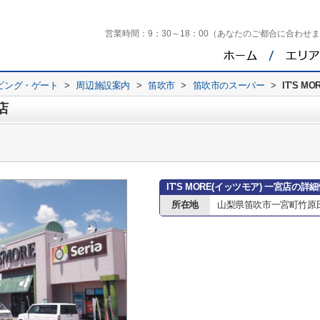
営業時間：
9：30～18：00（あなたのご都合に合わせ
ビング・ゲート
>
周辺施設案内
>
笛吹市
>
笛吹市のスーパー
>
IT'S M
店
IT'S MORE(イッツモア) 一宮店の詳
所在地
山梨県笛吹市一宮町竹原田