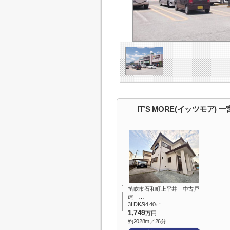
IT'S MORE(イッツモア)
笛吹市石和町上平井 中古戸
建 …
3LDK/94.40㎡
1,749
万円
約2028m／26分