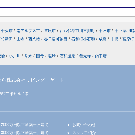
中央市
/
南アルプス市
/
笛吹市
/
西八代郡市川三郷町
/
甲州市
/
中巨摩郡昭
富竹新田
/
山寺
/
西八幡
/
春日居町鎮目
/
石和町小石和
/
成島
/
中楯
/
宮原町
花輪
/
小井川
/
常永
/
国母
/
塩崎
/
石和温泉
/
善光寺
/
南甲府
なら株式会社リビング・ゲート
 第2二栄ビル 1階
2000万円以下新築一戸建て
お問い合わせ
3000万円以下新築一戸建て
スタッフ紹介