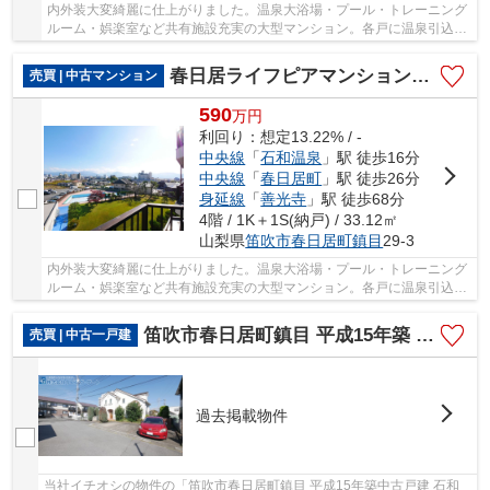
内外装大変綺麗に仕上がりました。温泉大浴場・プール・トレーニング
ルーム・娯楽室など共有施設充実の大型マンション。各戸に温泉引込済
み 随時ご見学可能です。
春日居ライフピアマンション 4階 想定利回り13.22％ 内装リフォーム済み
売買 | 中古マンション
590
万
円
利回り：想定13.22% / -
中央線
「
石和温泉
」駅 徒歩16分
中央線
「
春日居町
」駅 徒歩26分
身延線
「
善光寺
」駅 徒歩68分
4階 / 1K＋1S(納戸) / 33.12㎡
山梨県
笛吹市
春日居町鎮目
29-3
内外装大変綺麗に仕上がりました。温泉大浴場・プール・トレーニング
ルーム・娯楽室など共有施設充実の大型マンション。各戸に温泉引込済
み 随時ご見学可能です。
笛吹市春日居町鎮目 平成15年築 石和駅徒歩14分 車並列3
売買 | 中古一戸建
過去掲載物件
当社イチオシの物件の「笛吹市春日居町鎮目 平成15年築中古戸建 石和