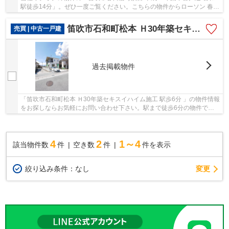
駅徒歩14分」。ぜひ一度ご覧ください。こちらの物件からローソン 春日
居鎮目店まで160mです。徒歩15分で駅へのアク...
笛吹市石和町松本 Ｈ30年築セキスイハイム施工 駅歩6分
売買 | 中古一戸建
過去掲載物件
「笛吹市石和町松本 Ｈ30年築セキスイハイム施工 駅歩6分 」の物件情報
をお探しならお気軽にお問い合わせ下さい。駅まで徒歩6分の物件です。
築7年でしっかりとした作りが特徴の物件で...
4
2
1～4
該当物件数
件
空き数
件
件を表示
変更
絞り込み条件：
なし