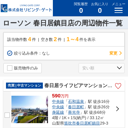
閲覧履歴
お気に入り
メニュー
0
0
ローソン 春日居鎮目店の周辺物件一覧
4
2
1～4
該当物件数
件
空き数
件
件を表示
変更
絞り込み条件：
なし
販売物件のみ
春日居ライフピアマンション 4階 内装一新 各戸に温泉引込
売買 | 中古マンション
590
万
円
中央線
「
石和温泉
」駅 徒歩16分
中央線
「
春日居町
」駅 徒歩26分
身延線
「
善光寺
」駅 徒歩68分
4階 / 1K＋1S(納戸) / 33.12㎡
山梨県
笛吹市
春日居町鎮目
29-3