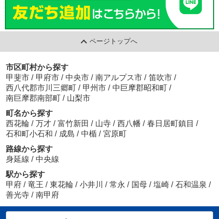
ページトップへ
市区町村から探す
甲斐市
/
甲府市
/
中央市
/
南アルプス市
/
笛吹市
/
西八代郡市川三郷町
/
甲州市
/
中巨摩郡昭和町
/
南巨摩郡南部町
/
山梨市
町名から探す
西花輪
/
万才
/
富竹新田
/
山寺
/
西八幡
/
春日居町鎮目
/
石和町小石和
/
成島
/
中楯
/
宮原町
路線から探す
身延線
/
中央線
駅から探す
甲府
/
竜王
/
東花輪
/
小井川
/
常永
/
国母
/
塩崎
/
石和温泉
/
善光寺
/
南甲府