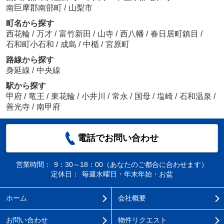
南巨摩郡南部町
/
山梨市
町名から探す
西花輪
/
万才
/
富竹新田
/
山寺
/
西八幡
/
春日居町鎮目
/
石和町小石和
/
成島
/
中楯
/
宮原町
路線から探す
身延線
/
中央線
駅から探す
甲府
/
竜王
/
東花輪
/
小井川
/
常永
/
国母
/
塩崎
/
石和温泉
/
善光寺
/
南甲府
電話でお問い合わせ
営業時間：
9：30～18：00（あなたのご都合に合わせます）
定休日：
毎週水曜日・年末年始・お盆
ホーム
会社概要
お問い合わせ
物件リクエスト