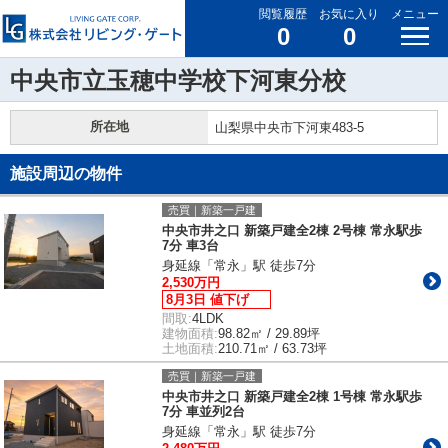
閲覧履歴
お気に入り
メニュー
0
0
中央市立玉穂中学校下河東分校
所在地
山梨県中央市下河東483-5
施設周辺の物件
売買｜新築一戸建
中央市井之口 新築戸建全2棟 2号棟 常永駅歩
7分 車3台
身延線「常永」駅 徒歩7分
2,530万円
8月3日 値下げ
間取:
4LDK
建物面積:
98.82㎡ / 29.89坪
土地面積:
210.71㎡ / 63.73坪
売買｜新築一戸建
中央市井之口 新築戸建全2棟 1号棟 常永駅歩
7分 車並列2台
身延線「常永」駅 徒歩7分