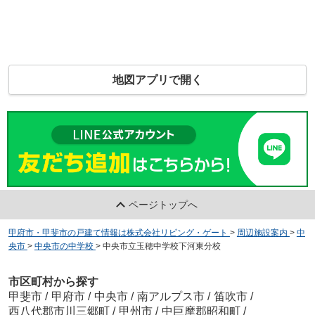
地図アプリで開く
ページトップへ
甲府市・甲斐市の戸建て情報は株式会社リビング・ゲート
>
周辺施設案内
>
中
央市
>
中央市の中学校
>
中央市立玉穂中学校下河東分校
市区町村から探す
甲斐市
/
甲府市
/
中央市
/
南アルプス市
/
笛吹市
/
西八代郡市川三郷町
/
甲州市
/
中巨摩郡昭和町
/