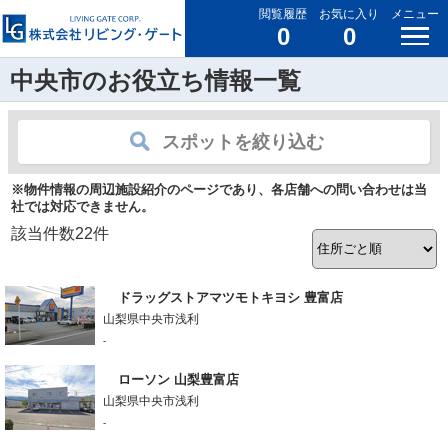
閲覧履歴
お気に入り
メニュー
0
0
中央市のお役立ち情報一覧
スポットを絞り込む
※物件情報の周辺施設紹介のページであり、各店舗への問い合わせは当
社では対応できません。
該当件数
22
件
ドラッグストアマツモトキヨシ 豊富店
山梨県中央市浅利
-
ローソン 山梨豊富店
山梨県中央市浅利
-