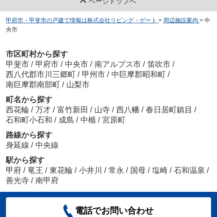
ページトップへ
甲府市・甲斐市の戸建て情報は株式会社リビング・ゲート
>
周辺施設案内
>
中
央市
市区町村から探す
甲斐市
/
甲府市
/
中央市
/
南アルプス市
/
笛吹市
/
西八代郡市川三郷町
/
甲州市
/
中巨摩郡昭和町
/
南巨摩郡南部町
/
山梨市
町名から探す
西花輪
/
万才
/
富竹新田
/
山寺
/
西八幡
/
春日居町鎮目
/
石和町小石和
/
成島
/
中楯
/
宮原町
路線から探す
身延線
/
中央線
駅から探す
甲府
/
竜王
/
東花輪
/
小井川
/
常永
/
国母
/
塩崎
/
石和温泉
/
善光寺
/
南甲府
電話でお問い合わせ