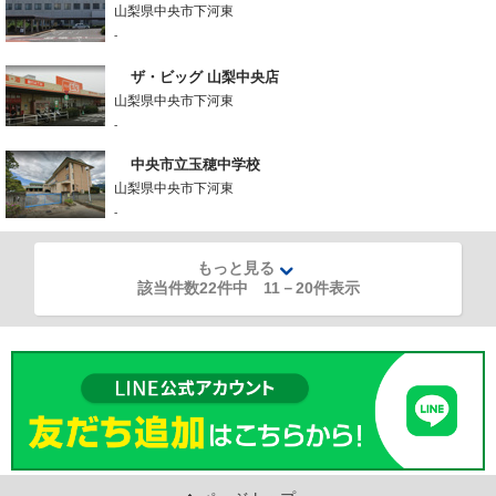
山梨県中央市下河東
-
ザ・ビッグ 山梨中央店
山梨県中央市下河東
-
中央市立玉穂中学校
山梨県中央市下河東
-
もっと見る
該当件数22件中
11
－
20
件表示