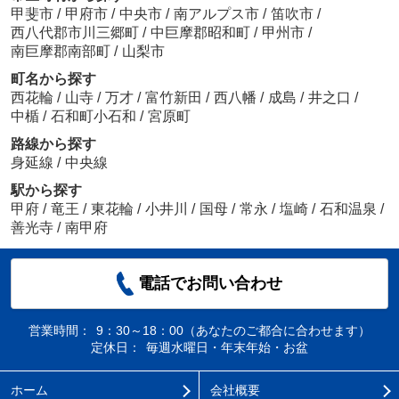
甲斐市
/
甲府市
/
中央市
/
南アルプス市
/
笛吹市
/
西八代郡市川三郷町
/
中巨摩郡昭和町
/
甲州市
/
南巨摩郡南部町
/
山梨市
町名から探す
西花輪
/
山寺
/
万才
/
富竹新田
/
西八幡
/
成島
/
井之口
/
中楯
/
石和町小石和
/
宮原町
路線から探す
身延線
/
中央線
駅から探す
甲府
/
竜王
/
東花輪
/
小井川
/
国母
/
常永
/
塩崎
/
石和温泉
/
善光寺
/
南甲府
電話でお問い合わせ
営業時間：
9：30～18：00（あなたのご都合に合わせます）
定休日：
毎週水曜日・年末年始・お盆
ホーム
会社概要