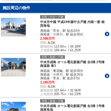
施設周辺の物件
売買｜中古一戸建
中央市中楯 平成24年築中古戸建 内装一新 南
西角地
身延線「常永」駅 徒歩22分
身延線「小井川」駅 徒歩30分
2,598万円
間取:
4LDK
建物面積:
113.00㎡ / 34.18坪
土地面積:
169.44㎡ / 51.25坪
売買｜新築一戸建
中央市成島 オール電化新築戸建 全2棟 2号棟
南道路 車3
身延線「東花輪」駅 徒歩36分
身延線「小井川」駅 徒歩26分
身延線「常永」駅 徒歩37分
3,190万円
間取:
4LDK
建物面積:
107.64㎡ / 32.56坪
土地面積:
205.75㎡ / 62.23坪
売買｜新築一戸建
中央市成島 オール電化新築戸建 全2棟 1号棟
南東角地