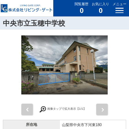
閲覧履歴
お気に入り
メニュー
0
0
中央市立玉穂中学校
前
次
画像タップで拡大表示【
1
/1】
所在地
山梨県中央市下河東180