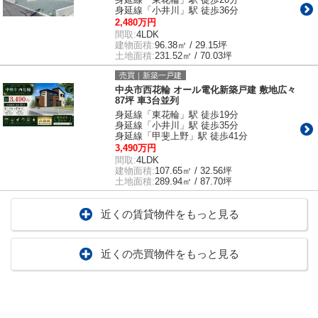
身延線「小井川」駅 徒歩36分
2,480万円
間取:
4LDK
建物面積:
96.38㎡ / 29.15坪
土地面積:
231.52㎡ / 70.03坪
売買｜新築一戸建
中央市西花輪 オール電化新築戸建 敷地広々
87坪 車3台並列
身延線「東花輪」駅 徒歩19分
身延線「小井川」駅 徒歩35分
身延線「甲斐上野」駅 徒歩41分
3,490万円
間取:
4LDK
建物面積:
107.65㎡ / 32.56坪
土地面積:
289.94㎡ / 87.70坪
近くの賃貸物件をもっと見る
近くの売買物件をもっと見る