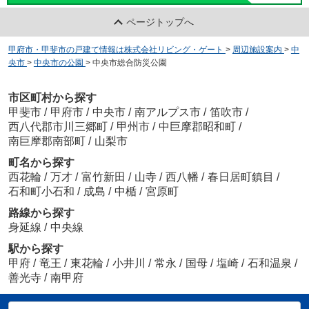
ページトップへ
甲府市・甲斐市の戸建て情報は株式会社リビング・ゲート
>
周辺施設案内
>
中
央市
>
中央市の公園
>
中央市総合防災公園
市区町村から探す
甲斐市
/
甲府市
/
中央市
/
南アルプス市
/
笛吹市
/
西八代郡市川三郷町
/
甲州市
/
中巨摩郡昭和町
/
南巨摩郡南部町
/
山梨市
町名から探す
西花輪
/
万才
/
富竹新田
/
山寺
/
西八幡
/
春日居町鎮目
/
石和町小石和
/
成島
/
中楯
/
宮原町
路線から探す
身延線
/
中央線
駅から探す
甲府
/
竜王
/
東花輪
/
小井川
/
常永
/
国母
/
塩崎
/
石和温泉
/
善光寺
/
南甲府