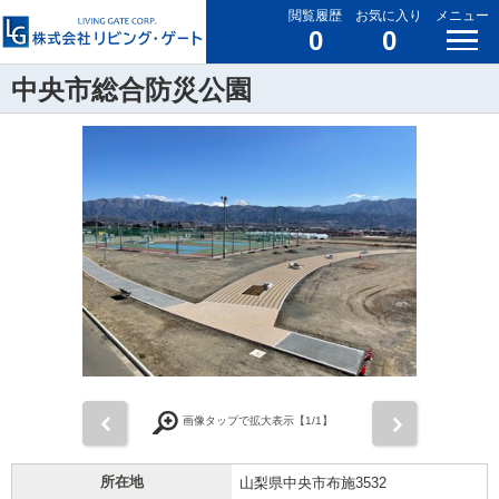
閲覧履歴
お気に入り
メニュー
0
0
中央市総合防災公園
前
次
画像タップで拡大表示【
1
/1】
所在地
山梨県中央市布施3532