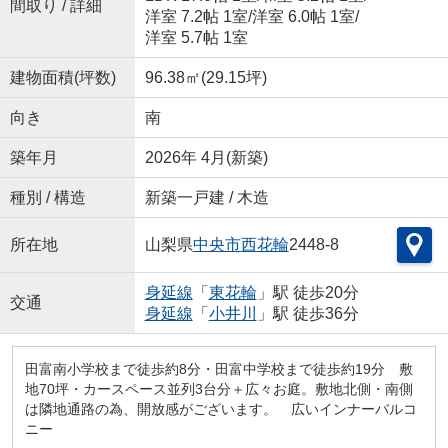
間取り / 詳細
洋室 7.2帖 1室
/
洋室 6.0帖 1室
/
洋室 5.7帖 1室
建物面積(坪数)
96.38㎡(29.15坪)
向き
南
築年月
2026年 4月(新築)
種別 / 構造
新築一戸建 / 木造
所在地
山梨県
中央市
西花輪
2448-8
身延線
「
東花輪
」駅 徒歩20分
交通
身延線
「
小井川
」駅 徒歩36分
田富南小学校まで徒歩約8分・田富中学校まで徒歩約19分 敷
地70坪・カースペース並列3台分＋広々お庭。敷地北側・南側
は隣地通路の為、開放感がございます。 広いインナーバルコ
ニー