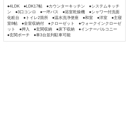
●4LDK ●LDK17帖 ●カウンターキッチン ●システムキッチ
ン ●3口コンロ ●一坪バス ●浴室乾燥機 ●シャワー付洗面
化粧台 ●トイレ2箇所 ●温水洗浄便座 ●和室 ●洋室 ●主寝
室8帖 ●全室収納付 ●クローゼット ●ウォークインクローゼ
ット ●押入 ●玄関収納 ●床下収納 ●インナーバルコニー
●玄関ポーチ ●車3台並列駐車可能