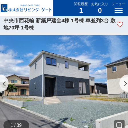
閲覧履歴
お気に入り
メニュー
1
0
中央市西花輪 新築戸建全4棟 1号棟 車並列3台 敷
地70坪 1号棟
1 / 39