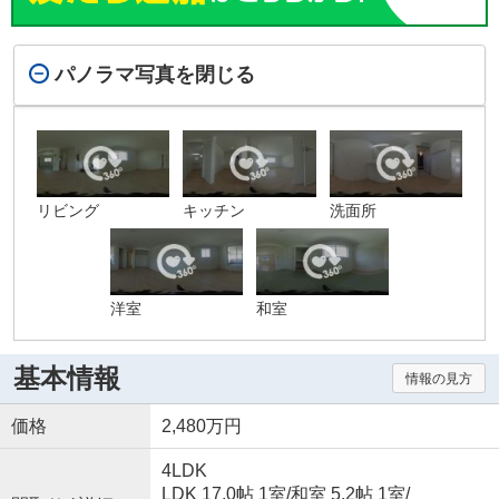
パノラマ写真を閉じる
リビング
キッチン
洗面所
洋室
和室
基本情報
情報の見方
価格
2,480万円
4LDK
LDK 17.0帖 1室
/
和室 5.2帖 1室
/