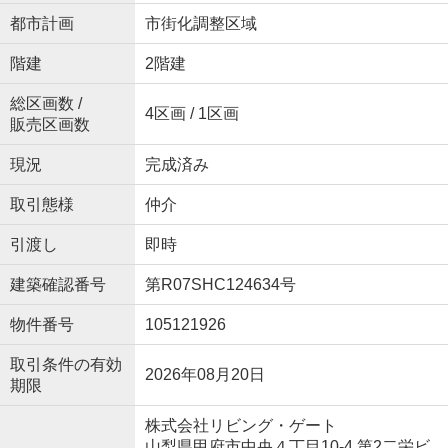
都市計画
市街化調整区域
階建
2階建
総区画数 /
4区画 / 1区画
販売区画数
現況
完成済み
取引態様
仲介
引渡し
即時
建築確認番号
第R07SHC124634号
物件番号
105121926
取引条件の有効
2026年08月20日
期限
株式会社リビング・ゲート
山梨県甲府市中央４丁目10-4 第2二栄ビ