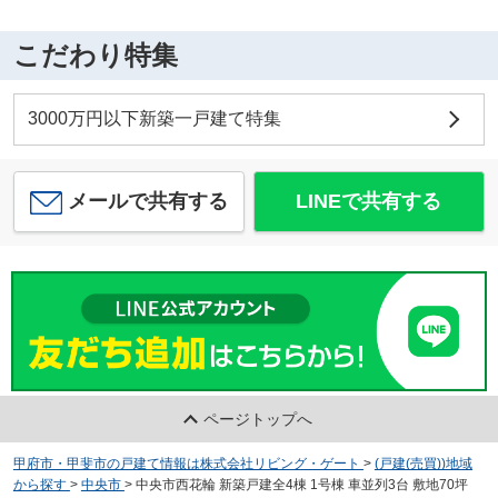
こだわり特集
3000万円以下新築一戸建て特集
メールで共有する
LINEで共有する
ページトップへ
甲府市・甲斐市の戸建て情報は株式会社リビング・ゲート
>
(戸建(売買))地域
から探す
>
中央市
>
中央市西花輪 新築戸建全4棟 1号棟 車並列3台 敷地70坪