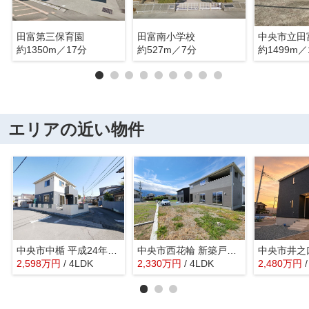
田富第三保育園
田富南小学校
中央市立田
約1350m／17分
約527m／7分
約1499m／
エリアの近い物件
中央市中楯 平成24年築中古戸建 内装一新 南西角地
中央市西花輪 新築戸建全4棟 4号棟 車並列3台 敷地93坪
2,598
万
円
/ 4LDK
2,330
万
円
/ 4LDK
2,480
万
円