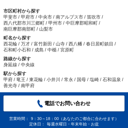
市区町村から探す
甲斐市
/
甲府市
/
中央市
/
南アルプス市
/
笛吹市
/
西八代郡市川三郷町
/
甲州市
/
中巨摩郡昭和町
/
南巨摩郡南部町
/
山梨市
町名から探す
西花輪
/
万才
/
富竹新田
/
山寺
/
西八幡
/
春日居町鎮目
/
石和町小石和
/
成島
/
中楯
/
宮原町
路線から探す
身延線
/
中央線
駅から探す
甲府
/
竜王
/
東花輪
/
小井川
/
常永
/
国母
/
塩崎
/
石和温泉
/
善光寺
/
南甲府
電話でお問い合わせ
営業時間：
9：30～18：00（あなたのご都合に合わせます）
定休日：
毎週水曜日・年末年始・お盆