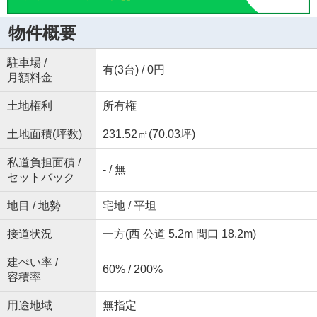
物件概要
駐車場 /
有(3台) / 0円
月額料金
土地権利
所有権
土地面積(坪数)
231.52㎡(70.03坪)
私道負担面積 /
- / 無
セットバック
地目 / 地勢
宅地 / 平坦
接道状況
一方(西 公道 5.2m 間口 18.2m)
建ぺい率 /
60% / 200%
容積率
用途地域
無指定