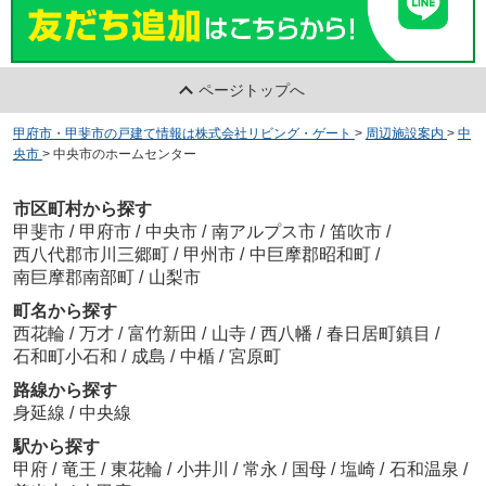
ページトップへ
甲府市・甲斐市の戸建て情報は株式会社リビング・ゲート
>
周辺施設案内
>
中
央市
>
中央市のホームセンター
市区町村から探す
甲斐市
/
甲府市
/
中央市
/
南アルプス市
/
笛吹市
/
西八代郡市川三郷町
/
甲州市
/
中巨摩郡昭和町
/
南巨摩郡南部町
/
山梨市
町名から探す
西花輪
/
万才
/
富竹新田
/
山寺
/
西八幡
/
春日居町鎮目
/
石和町小石和
/
成島
/
中楯
/
宮原町
路線から探す
身延線
/
中央線
駅から探す
甲府
/
竜王
/
東花輪
/
小井川
/
常永
/
国母
/
塩崎
/
石和温泉
/