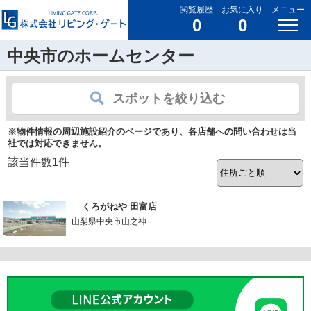
閲覧履歴
お気に入り
メニュー
0
0
中央市のホームセンター
スポットを絞り込む
※物件情報の周辺施設紹介のページであり、各店舗への問い合わせは当
社では対応できません。
該当件数
1
件
くろがねや 田富店
山梨県中央市山之神
-