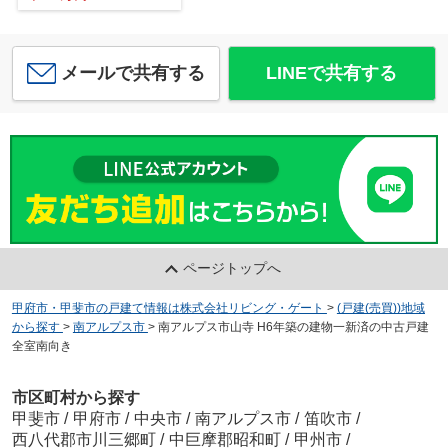
メールで共有する
LINEで共有する
ページトップへ
甲府市・甲斐市の戸建て情報は株式会社リビング・ゲート
>
(戸建(売買))地域
から探す
>
南アルプス市
>
南アルプス市山寺 H6年築の建物一新済の中古戸建
全室南向き
市区町村から探す
甲斐市
/
甲府市
/
中央市
/
南アルプス市
/
笛吹市
/
西八代郡市川三郷町
/
中巨摩郡昭和町
/
甲州市
/