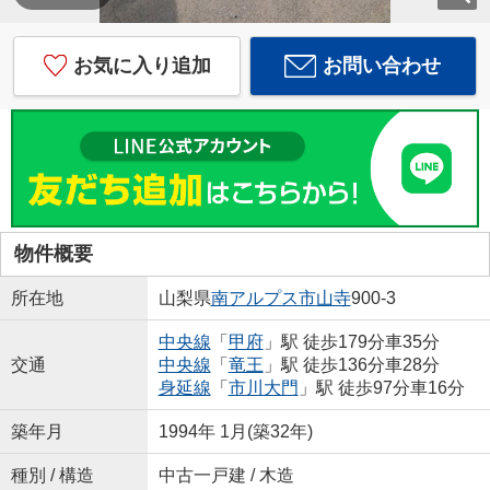
お気に入り追加
お問い合わせ
物件概要
所在地
山梨県
南アルプス市
山寺
900-3
中央線
「
甲府
」駅 徒歩179分車35分
交通
中央線
「
竜王
」駅 徒歩136分車28分
身延線
「
市川大門
」駅 徒歩97分車16分
築年月
1994年 1月(築32年)
種別 / 構造
中古一戸建 / 木造