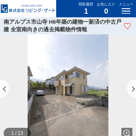
閲覧履歴
お気に入り
メニュー
1
0
南アルプス市山寺 H6年築の建物一新済の中古戸
建 全室南向きの過去掲載物件情報
1 / 13