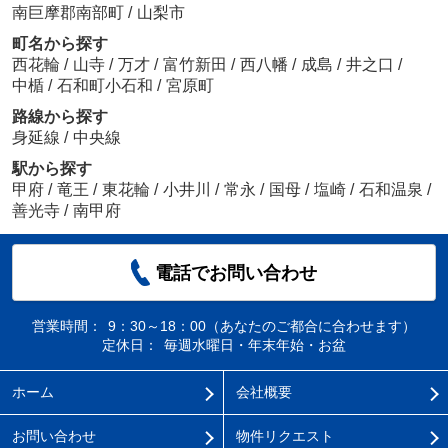
南巨摩郡南部町
/
山梨市
町名から探す
西花輪
/
山寺
/
万才
/
富竹新田
/
西八幡
/
成島
/
井之口
/
中楯
/
石和町小石和
/
宮原町
路線から探す
身延線
/
中央線
駅から探す
甲府
/
竜王
/
東花輪
/
小井川
/
常永
/
国母
/
塩崎
/
石和温泉
/
善光寺
/
南甲府
電話でお問い合わせ
営業時間：
9：30～18：00（あなたのご都合に合わせます）
定休日：
毎週水曜日・年末年始・お盆
ホーム
会社概要
お問い合わせ
物件リクエスト