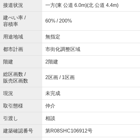
接道状況
一方(東 公道 6.0m)(北 公道 4.4m)
建ぺい率 /
60% / 200%
容積率
用途地域
無指定
都市計画
市街化調整区域
階建
2階建
総区画数 /
2区画 / 1区画
販売区画数
現況
未完成
取引態様
仲介
引渡し
相談
建築確認番号
第R08SHC106912号