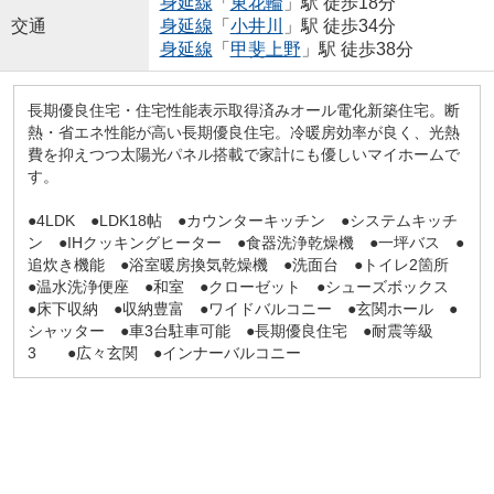
身延線
「
東花輪
」駅 徒歩18分
交通
身延線
「
小井川
」駅 徒歩34分
身延線
「
甲斐上野
」駅 徒歩38分
長期優良住宅・住宅性能表示取得済みオール電化新築住宅。断
熱・省エネ性能が高い長期優良住宅。冷暖房効率が良く、光熱
費を抑えつつ太陽光パネル搭載で家計にも優しいマイホームで
す。
●4LDK ●LDK18帖 ●カウンターキッチン ●システムキッチ
ン ●IHクッキングヒーター ●食器洗浄乾燥機 ●一坪バス ●
追炊き機能 ●浴室暖房換気乾燥機 ●洗面台 ●トイレ2箇所
●温水洗浄便座 ●和室 ●クローゼット ●シューズボックス
●床下収納 ●収納豊富 ●ワイドバルコニー ●玄関ホール ●
シャッター ●車3台駐車可能 ●長期優良住宅 ●耐震等級
3 ●広々玄関 ●インナーバルコニー