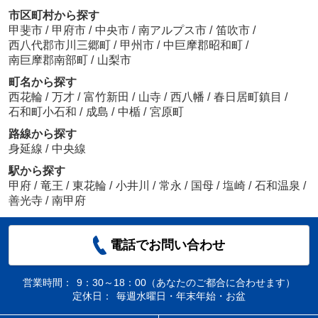
市区町村から探す
甲斐市
/
甲府市
/
中央市
/
南アルプス市
/
笛吹市
/
西八代郡市川三郷町
/
甲州市
/
中巨摩郡昭和町
/
南巨摩郡南部町
/
山梨市
町名から探す
西花輪
/
万才
/
富竹新田
/
山寺
/
西八幡
/
春日居町鎮目
/
石和町小石和
/
成島
/
中楯
/
宮原町
路線から探す
身延線
/
中央線
駅から探す
甲府
/
竜王
/
東花輪
/
小井川
/
常永
/
国母
/
塩崎
/
石和温泉
/
善光寺
/
南甲府
電話でお問い合わせ
営業時間：
9：30～18：00（あなたのご都合に合わせます）
定休日：
毎週水曜日・年末年始・お盆