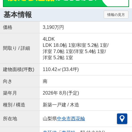
基本情報
情報の見方
価格
3,190万円
4LDK
LDK 18.0帖 1室
/
和室 5.2帖 1室
/
間取り / 詳細
洋室 7.0帖 1室
/
洋室 5.4帖 1室
/
洋室 5.2帖 1室
建物面積(坪数)
110.42㎡(33.4坪)
向き
南
築年月
2026年 8月(予定)
種別 / 構造
新築一戸建 / 木造
所在地
山梨県
中央市
西花輪