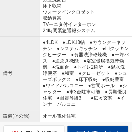
床下収納
ウォークインクロゼット
収納豊富
TVモニタ付インターホン
24時間緊急通報システム
●4LDK ●LDK18帖 ●カウンターキッ
チン ●システムキッチン ●IHクッキン
グヒーター ●食器洗浄乾燥機 ●一坪バ
ス ●追炊き機能 ●浴室暖房換気乾燥
機 ●洗面台 ●トイレ2箇所 ●温水洗
備考
浄便座 ●和室 ●クローゼット ●シュ
ーズボックス ●床下収納 ●収納豊富
●ワイドバルコニー ●玄関ホール ●シ
ャッター ●車3台駐車可能 ●長期優良
住宅 ●耐震等級3 ●広々玄関 ●イ
ンナーバルコニー
設備(その他)
オール電化住宅