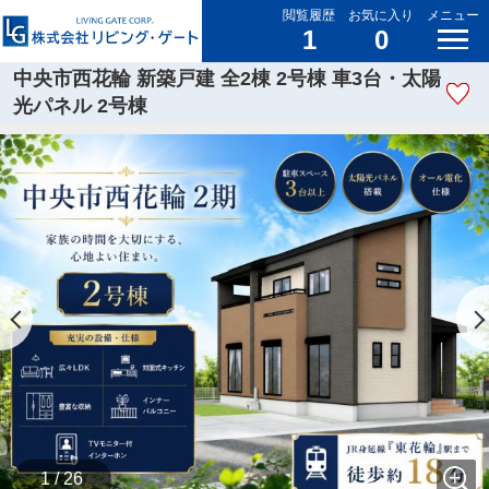
閲覧履歴
お気に入り
メニュー
1
0
中央市西花輪 新築戸建 全2棟 2号棟 車3台・太陽
光パネル 2号棟
1 / 26