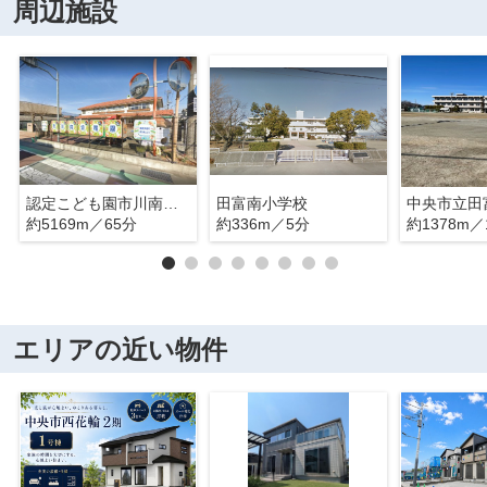
周辺施設
認定こども園市川南幼稚園
田富南小学校
中央市立田
約5169m／65分
約336m／5分
約1378m／
エリアの近い物件