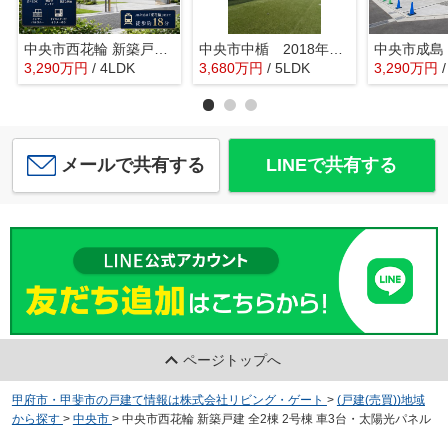
中央市西花輪 新築戸建 全2棟 1号棟 角地・太陽光パネル
中央市中楯 2018年築中古戸建 セキスイハイム施工 太陽光パネル
3,290
万
円
/ 4LDK
3,680
万
円
/ 5LDK
3,290
万
円
メールで共有する
LINEで共有する
ページトップへ
甲府市・甲斐市の戸建て情報は株式会社リビング・ゲート
>
(戸建(売買))地域
から探す
>
中央市
>
中央市西花輪 新築戸建 全2棟 2号棟 車3台・太陽光パネル