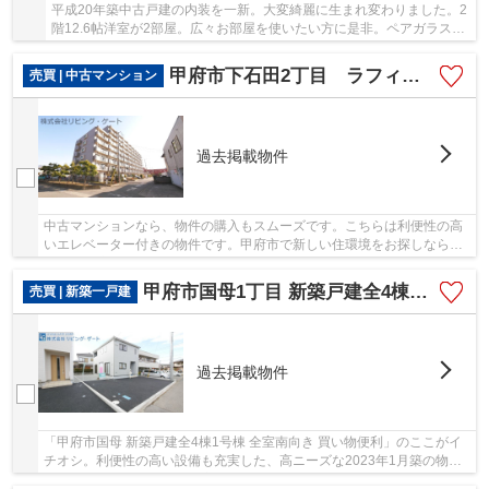
平成20年築中古戸建の内装を一新。大変綺麗に生まれ変わりました。2
階12.6帖洋室が2部屋。広々お部屋を使いたい方に是非。ペアガラス採
用
甲府市下石田2丁目 ラフィーネ甲府 南東角部屋81.61平米
売買 | 中古マンション
過去掲載物件
中古マンションなら、物件の購入もスムーズです。こちらは利便性の高
いエレベーター付きの物件です。甲府市で新しい住環境をお探しなら、
中央線甲府近くでお求め下さい。リビング・ゲ...
甲府市国母1丁目 新築戸建全4棟1号棟 最終分譲
売買 | 新築一戸建
過去掲載物件
「甲府市国母 新築戸建全4棟1号棟 全室南向き 買い物便利」のここがイ
チオシ。利便性の高い設備も充実した、高ニーズな2023年1月築の物件
です。綺麗で清潔感のある室内が新築戸建ての...