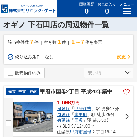
閲覧履歴
お気に入り
メニュー
0
0
オギノ 下石田店の周辺物件一覧
7
1
1～7
該当物件数
件
空き数
件
件を表示
変更
絞り込み条件：
なし
販売物件のみ
甲府市国母2丁目 平成20年築中古戸建 内装一新 車1台
売買 | 中古一戸建
1,698
万
円
身延線
「
甲斐住吉
」駅 徒歩17分
身延線
「
南甲府
」駅 徒歩26分
身延線
「
国母
」駅 徒歩30分
- / 3LDK / 124.00㎡
山梨県
甲府市
国母
２丁目19-14