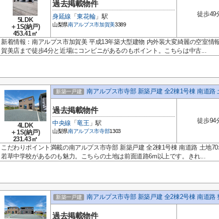
過去掲載物件
徒歩49
身延線
「
東花輪
」駅
5LDK
山梨県
南アルプス市
加賀美
3389
＋1S(納戸)
453.41㎡
新着情報：南アルプス市加賀美 平成13年築大型建物 内外装大変綺麗の空室情
賀美店まで徒歩4分と近場にコンビニがあるのもポイント。こちらは中古...
南アルプス市寺部 新築戸建 全2棟1号棟 南道路 
新築一戸建
過去掲載物件
徒歩94
中央線
「
竜王
」駅
4LDK
山梨県
南アルプス市
寺部
1303
＋1S(納戸)
231.43㎡
こだわりポイント満載の南アルプス市寺部 新築戸建 全2棟1号棟 南道路 土地7
若草中学校があるのも魅力。こちらの土地は前面道路6m以上です。きれ...
南アルプス市寺部 新築戸建 全2棟2号棟 南道路
新築一戸建
過去掲載物件