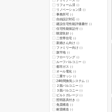
デザイナーズ
(-)
リフォーム済
(-)
リノベーション済
(-)
事務所可
(-)
自由設計対応
(-)
建設住宅性能評価書付
(-)
住宅性能保証付
(-)
眺望良好
(-)
二世帯住宅
(-)
新婚さん向け
(-)
ファミリー向け
(-)
旗竿地
(-)
フローリング
(-)
ルーフバルコニー
(-)
都市ガス
(-)
オール電化
(-)
二重サッシ
(-)
24時間換気システム
(-)
２面バルコニー
(-)
３面バルコニー
(-)
ビルトガレージ
(-)
照明器具付き
(-)
免震構造
(-)
耐震構造
(-)