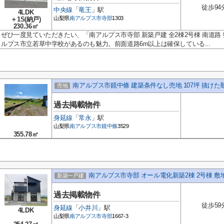
徒歩94
中央線
「
竜王
」駅
4LDK
山梨県
南アルプス市
寺部
1303
＋1S(納戸)
230.36㎡
ぜひ一度見ていただきたい、「南アルプス市寺部 新築戸建 全2棟2号棟 南道路
ルプス市立若草中学校があるのも魅力。前面道路6m以上は確保している...
南アルプス市鏡中條 建築条件なし売地 107坪 抜けた
売地
過去掲載物件
身延線
「
常永
」駅
山梨県
南アルプス市
鏡中條
3529
355.78㎡
南アルプス市寺部 オール電化新築2棟 2号棟 敷地
新築一戸建
過去掲載物件
徒歩59
身延線
「
小井川
」駅
4LDK
山梨県
南アルプス市
寺部
1667-3