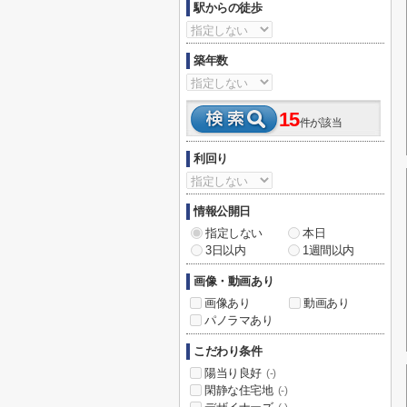
駅からの徒歩
築年数
15
件が該当
利回り
情報公開日
指定しない
本日
3日以内
1週間以内
画像・動画あり
画像あり
動画あり
パノラマあり
こだわり条件
陽当り良好
(-)
閑静な住宅地
(-)