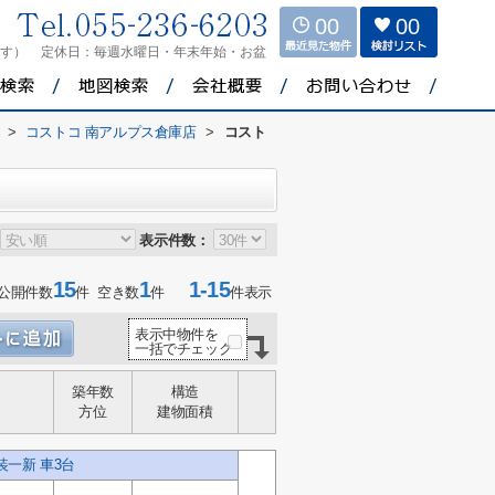
00
00
ます）
定休日：
毎週水曜日・年末年始・お盆
>
コストコ 南アルプス倉庫店
>
コスト
表示件数：
15
1
1-15
公開件数
件 空き数
件
件表示
表示中物件を
一括でチェック
築年数
構造
方位
建物面積
一新 車3台