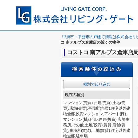
甲府市・甲斐市の戸建て情報は株式会社リ
コ 南アルプス倉庫店の近くの物件
コストコ 南アルプス倉庫店
種別で絞り込む
現在の種別
マンション(売買),戸建(売買),土地(売
買),店舗(売買),事務所(売買),住宅以外建
物全部,投資マンション,アパート(棟),
マンション(棟),ビル,戸建(投資),店舗事
務所,その他,土地(投資),賃貸,店舗(賃
貸),事務所(賃貸),土地(賃貸),住宅以外建
物全部,駐車場