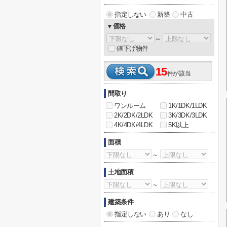
指定しない
新築
中古
▼価格
～
値下げ物件
15
件が該当
間取り
ワンルーム
1K/1DK/1LDK
2K/2DK/2LDK
3K/3DK/3LDK
4K/4DK/4LDK
5K以上
面積
～
土地面積
～
建築条件
指定しない
あり
なし