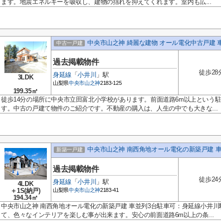
ます。地震エネルギーを吸収し、建物の揺れを抑えてくれます。室内も広...
中央市山之神 綺麗な建物 オール電化中古戸建 
中古一戸建
過去掲載物件
徒歩28
身延線
「
小井川
」駅
3LDK
山梨県
中央市
山之神
2183-125
199.35㎡
徒歩14分の場所に中央市立田富北小学校があります。前面道路6m以上という
す。中古の戸建て物件のご紹介です。不動産の購入は、人生の中でも大きな...
中央市山之神 南西角地オール電化の新築戸建 
新築一戸建
過去掲載物件
徒歩24
身延線
「
小井川
」駅
4LDK
＋1S(納戸)
山梨県
中央市
山之神
2183-41
194.34㎡
中央市山之神 南西角地オール電化の新築戸建 車並列3台駐車可：身延線小井
て、色々なインテリアを楽しむ事が出来ます。安心の前面道路6m以上の条...