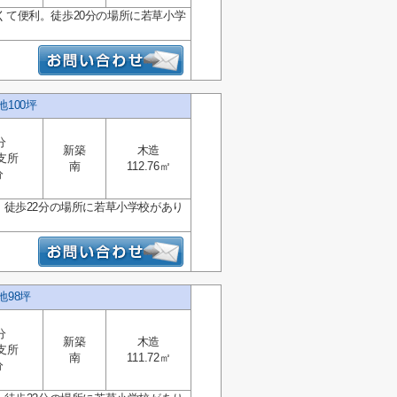
近くて便利。徒歩20分の場所に若草小学
100坪
分
新築
木造
支所
南
112.76㎡
分
シ。徒歩22分の場所に若草小学校があり
地98坪
分
新築
木造
支所
南
111.72㎡
分