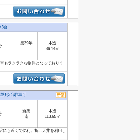
車3台
築39年
木造
分
-
86.14㎡
駐車もラクラクな物件となっておりま
車並列3台駐車可
新築
木造
分
南
113.65㎡
川駅にも近くて便利。折上天井を利用し