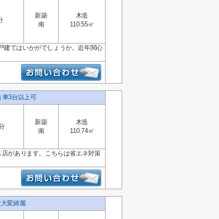
新築
木造
分
南
110.55㎡
戸建てはいかがでしょうか。近年関心
 車3台以上可
新築
木造
5分
南
110.74㎡
プス店があります。こちらは省エネ対策
装大変綺麗