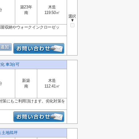
築23年
木造
分
南
119.50㎡
選択
▼
部屋収納やウォークインクローゼッ
化 車3台可
新築
木造
分
南
112.41㎡
対策にもご利用頂けます。劣化対策を
 土地81坪