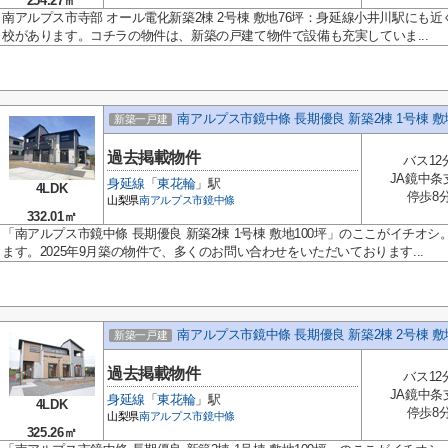
254.27㎡
南アルプス市寺部 オール電化新築2棟 2号棟 敷地76坪：身延線小井川駅にも
校があります。コチラの物件は、新築の戸建て物件で設備も充実していま...
南アルプス市鏡中條 長期優良 新築2棟 1号棟 敷地
新築一戸建
過去掲載物件
バス12
JA鏡中条
身延線
「
東花輪
」駅
4LDK
停歩8
山梨県
南アルプス市
鏡中條
332.01㎡
「南アルプス市鏡中條 長期優良 新築2棟 1号棟 敷地100坪」のここがイチオ
ます。2025年9月築の物件で、多くのお問い合わせをいただいております...
南アルプス市鏡中條 長期優良 新築2棟 2号棟 敷
新築一戸建
過去掲載物件
バス12
JA鏡中条
身延線
「
東花輪
」駅
4LDK
停歩8
山梨県
南アルプス市
鏡中條
325.26㎡