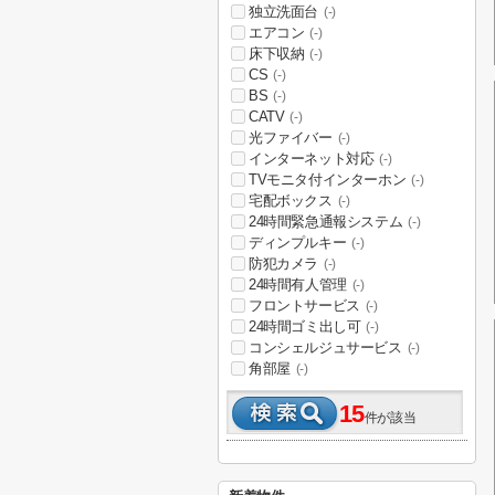
独立洗面台
(-)
エアコン
(-)
床下収納
(-)
CS
(-)
BS
(-)
CATV
(-)
光ファイバー
(-)
インターネット対応
(-)
TVモニタ付インターホン
(-)
宅配ボックス
(-)
24時間緊急通報システム
(-)
ディンプルキー
(-)
防犯カメラ
(-)
24時間有人管理
(-)
フロントサービス
(-)
24時間ゴミ出し可
(-)
コンシェルジュサービス
(-)
角部屋
(-)
15
件が該当