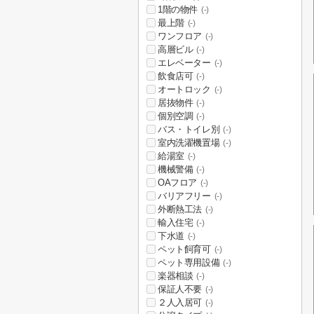
1階の物件
(-)
最上階
(-)
ワンフロア
(-)
高層ビル
(-)
エレベーター
(-)
飲食店可
(-)
オートロック
(-)
居抜物件
(-)
個別空調
(-)
バス・トイレ別
(-)
室内洗濯機置場
(-)
給湯室
(-)
機械警備
(-)
OAフロア
(-)
バリアフリー
(-)
外断熱工法
(-)
輸入住宅
(-)
下水道
(-)
ペット飼育可
(-)
ペット専用設備
(-)
楽器相談
(-)
保証人不要
(-)
２人入居可
(-)