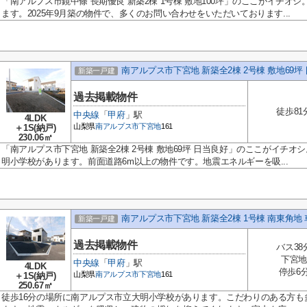
「南アルプス市鏡中條 長期優良 新築2棟 1号棟 敷地100坪」のここがイチオ
ます。2025年9月築の物件で、多くのお問い合わせをいただいております...
南アルプス市下宮地 新築全2棟 2号棟 敷地69坪
新築一戸建
過去掲載物件
徒歩81
中央線
「
甲府
」駅
4LDK
山梨県
南アルプス市
下宮地
161
＋1S(納戸)
230.06㎡
「南アルプス市下宮地 新築全2棟 2号棟 敷地69坪 日当良好」のここがイチオ
明小学校があります。前面道路6m以上の物件です。地震エネルギーを吸...
南アルプス市下宮地 新築全2棟 1号棟 南東角地 
新築一戸建
過去掲載物件
バス38
下宮地
中央線
「
甲府
」駅
4LDK
停歩6
山梨県
南アルプス市
下宮地
161
＋1S(納戸)
250.67㎡
徒歩16分の場所に南アルプス市立大明小学校があります。こだわりのある方も