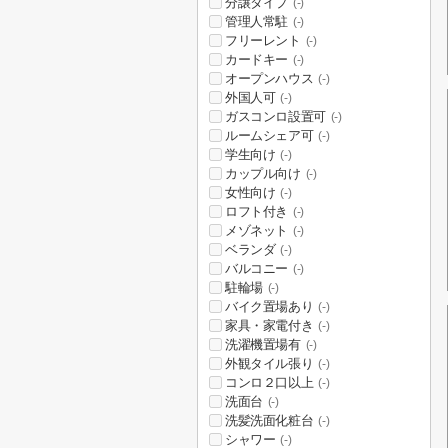
分譲タイプ
(-)
管理人常駐
(-)
フリーレント
(-)
カードキー
(-)
オープンハウス
(-)
外国人可
(-)
ガスコンロ設置可
(-)
ルームシェア可
(-)
学生向け
(-)
カップル向け
(-)
女性向け
(-)
ロフト付き
(-)
メゾネット
(-)
ベランダ
(-)
バルコニー
(-)
駐輪場
(-)
バイク置場あり
(-)
家具・家電付き
(-)
洗濯機置場有
(-)
外観タイル張り
(-)
コンロ２口以上
(-)
洗面台
(-)
洗髪洗面化粧台
(-)
シャワー
(-)