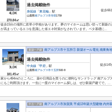
過去掲載物件
徒歩66
身延線
「
東花輪
」駅
4LDK
山梨県
南アルプス市
寺部
1759
270.84㎡
徒歩15分の場所に若草小学校があります。夢のマイホームは思い切って新築の
が高まっているエコを意識した省エネ対策がなされています。ベタ基礎に...
南アルプス市十五所① 新築オール電化 南東角地
新築一戸建
過去掲載物件
徒歩14
中央線
「
甲府
」駅
3LDK
山梨県
南アルプス市
十五所
500-8
181.45㎡
家から494mのところに、薬や日用品を買うのに便利なサンドラッグ 南アル
にもご利用頂けます。一生に一度のマイホーム探しは、ぜひ新築戸建てで。...
南アルプス市加賀美 平成13年築大型建物 内外
中古一戸建