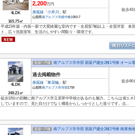
2,200
万円
徒歩43
身延線
「
小井川
」駅
4LDK
山梨県
南アルプス市
鏡中條
1050-7
165.75㎡
平成15年築・内装一新で大変綺麗な室内です・全居室7帖以上・全室洋室 各
ト、広々洗面室等、生活のしやすい間取り・環境です。
南アルプス市寺部 新築戸建全2棟1号棟 オール電
新築一戸建
過去掲載物件
徒歩66
身延線
「
東花輪
」駅
4LDK
山梨県
南アルプス市
寺部
1759
248.21㎡
徒歩18分の距離に南アルプス市立若草中学校があるのも魅力。こちらは省エネ
していますので、見た目だけでなく構造からしっかりとした造りです。点...
南アルプス市寺部 新築戸建全2棟2号棟 南東角地
新築一戸建