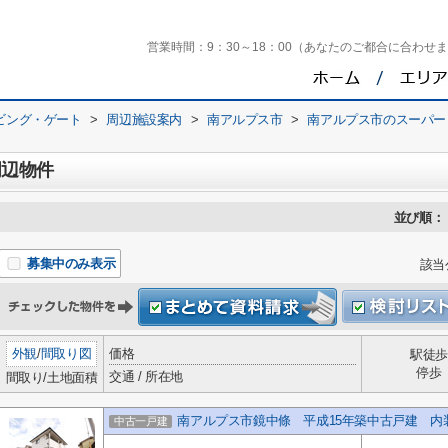
営業時間：
9：30～18：00（あなたのご都合に合わせ
ビング・ゲート
>
周辺施設案内
>
南アルプス市
>
南アルプス市のスーパー
周辺物件
並び順：
募集中のみ表示
該当
外観
/
間取り図
価格
駅徒歩
停歩
交通 / 所在地
間取り/土地面積
南アルプス市鏡中條 平成15年築中古戸建 内装
中古一戸建