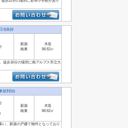
シ。徒歩22分の場所に若草小学校があり
 日当良好
新築
木造
分
南東
98.82㎡
シ。徒歩16分の場所に南アルプス市立大
車並列3台
分
新築
木造
南東
98.82㎡
分
多い、新築の戸建て物件となっており