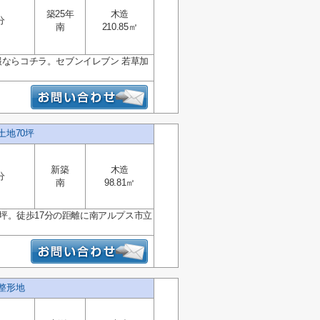
築25年
木造
分
南
210.85㎡
報ならコチラ。セブンイレブン 若草加
土地70坪
新築
木造
分
南
98.81㎡
0坪。徒歩17分の距離に南アルプス市立
 整形地