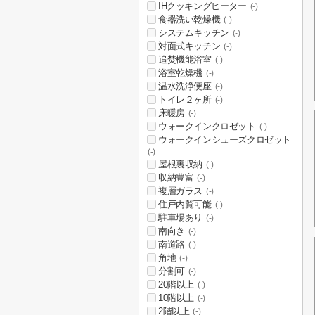
IHクッキングヒーター
(-)
食器洗い乾燥機
(-)
システムキッチン
(-)
対面式キッチン
(-)
追焚機能浴室
(-)
浴室乾燥機
(-)
温水洗浄便座
(-)
トイレ２ヶ所
(-)
床暖房
(-)
ウォークインクロゼット
(-)
ウォークインシューズクロゼット
(-)
屋根裏収納
(-)
収納豊富
(-)
複層ガラス
(-)
住戸内覧可能
(-)
駐車場あり
(-)
南向き
(-)
南道路
(-)
角地
(-)
分割可
(-)
20階以上
(-)
10階以上
(-)
2階以上
(-)