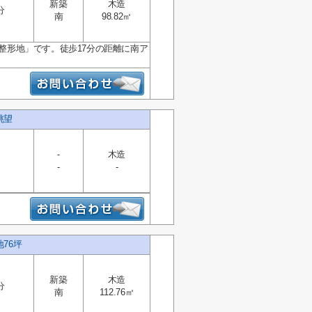
新築
木造
分
南
98.82㎡
 整形地」です。徒歩17分の距離に南ア
眺望
-
木造
-
-
76坪
新築
木造
分
南
112.76㎡