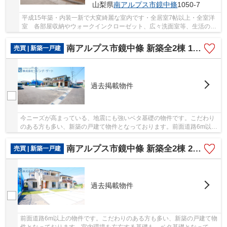
山梨県
南アルプス市
鏡中條
1050-7
平成15年築・内装一新で大変綺麗な室内です・全居室7帖以上・全室洋
室 各部屋収納やウォークインクローゼット、広々洗面室等、生活のし
やすい間取り・環境です。
南アルプス市鏡中條 新築全2棟 1号棟 南東角地 車並列3台
売買 | 新築一戸建
過去掲載物件
今ニーズが高まっている、地震にも強いベタ基礎の物件です。こだわり
のある方も多い、新築の戸建て物件となっております。前面道路6m以上
は確保しているので車の出し入れもラクラクで...
南アルプス市鏡中條 新築全2棟 2号棟 南道路 車並列3台
売買 | 新築一戸建
過去掲載物件
前面道路6m以上の物件です。こだわりのある方も多い、新築の戸建て物