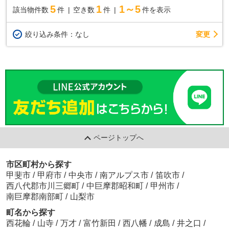
5
1
1～5
該当物件数
件
空き数
件
件を表示
変更
絞り込み条件：
なし
ページトップへ
市区町村から探す
甲斐市
/
甲府市
/
中央市
/
南アルプス市
/
笛吹市
/
西八代郡市川三郷町
/
中巨摩郡昭和町
/
甲州市
/
南巨摩郡南部町
/
山梨市
町名から探す
西花輪
/
山寺
/
万才
/
富竹新田
/
西八幡
/
成島
/
井之口
/