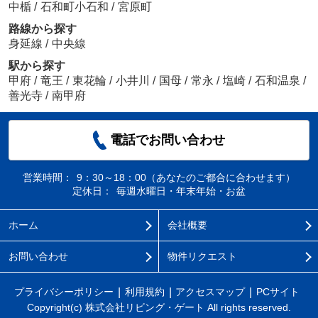
中楯
/
石和町小石和
/
宮原町
路線から探す
身延線
/
中央線
駅から探す
甲府
/
竜王
/
東花輪
/
小井川
/
国母
/
常永
/
塩崎
/
石和温泉
/
善光寺
/
南甲府
電話でお問い合わせ
営業時間：
9：30～18：00（あなたのご都合に合わせます）
定休日：
毎週水曜日・年末年始・お盆
ホーム
会社概要
お問い合わせ
物件リクエスト
プライバシーポリシー
利用規約
アクセスマップ
PCサイト
Copyright(c) 株式会社リビング・ゲート All rights reserved.