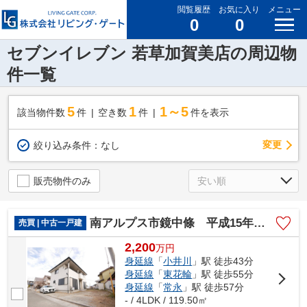
閲覧履歴
お気に入り
メニュー
0
0
セブンイレブン 若草加賀美店の周辺物
件一覧
5
1
1～5
該当物件数
件
空き数
件
件を表示
変更
絞り込み条件：
なし
販売物件のみ
南アルプス市鏡中條 平成15年築中古戸建 内装一新 車3台
売買 | 中古一戸建
2,200
万
円
身延線
「
小井川
」駅 徒歩43分
身延線
「
東花輪
」駅 徒歩55分
身延線
「
常永
」駅 徒歩57分
- / 4LDK / 119.50㎡