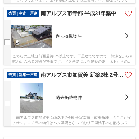
件となっております。室内環境を左右する基礎も、ベタ基礎となってい
るので安心です。中央線甲府近くの戸建てに関...
南アルプス市寺部 平成31年築中古戸建 敷地96坪・3ＬＤＫ
売買 | 中古一戸建
過去掲載物件
こちらの土地は前面道路6m以上です。平屋建てですので、簡潔ながらも
味わいのある外観が特徴です。ベタ基礎による建築の為、床下からの嫌
な湿気も気になりません。この物件は吹抜け構...
南アルプス市加賀美 新築2棟 2号棟 73坪南東角地
売買 | 新築一戸建
過去掲載物件
「南アルプス市加賀美 新築2棟 2号棟 全室南向・南東角地」のここがイ
チオシ。コチラの物件はベタ基礎となっており不同沈下の心配もありま
せん。設備も充実している新築戸建ての物件は...