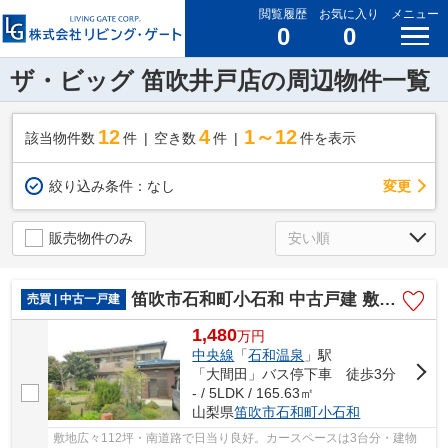
閲覧履歴
お気に入り
メニュー
0
0
ザ・ビッグ 笛吹井戸店の周辺物件一覧
12
4
1～12
該当物件数
件
空き数
件
件を表示
変更
絞り込み条件：
なし
販売物件のみ
笛吹市石和町小石和 中古戸建 敷地112坪 南道路
売買 | 中古一戸建
1,480
万
円
中央線
「
石和温泉
」駅
「大間田」バス停下車 徒歩3分
- / 5LDK / 165.63㎡
山梨県
笛吹市
石和町小石和
敷地広々112坪・南道路で日当り良好。カースペースは3台分・建物