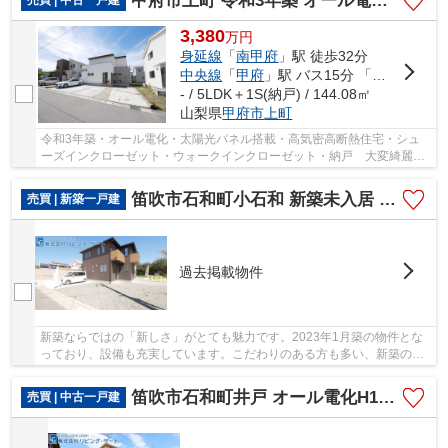
甲府市上町 令和3年築 オール電化・パネル 車並列4台
3,380
万
円
身延線
「
南甲府
」駅 徒歩32分
中央線
「
甲府
」駅 バス15分 「古瀬スポーツ公園正門」 停歩14分
- / 5LDK＋1S(納戸) / 144.08㎡
山梨県
甲府市
上町
令和3年築・オール電化・太陽光パネル搭載・高気密高断熱住宅・シュ
ーズインクローゼット・ウォークインクローゼット・納戸 大変綺麗な
ご住宅です。お気軽にお問合せください。
笛吹市石和町小石和 新築未入居 高気密高断熱住宅 前面道6ｍ
売買 | 新築一戸建
過去掲載物件
新築ならではの「新しさ」がとても魅力です。2023年1月築の物件とな
っており、設備も充実しています。こだわりのある方も多い、新築の戸
建て物件となっております。土地60坪以上の広々...
笛吹市石和町井戸 オール電化H18年築中古住宅 大型建物
売買 | 中古一戸建