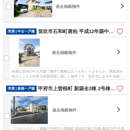
過去掲載物件
笛吹市石和町唐柏 平成12年築中古戸建 セミ2世帯 車4台可 ブログあり
売買 | 中古一戸建
過去掲載物件
綺麗な室内の中古戸建て物件で素敵な日々をおくりませんか。開放感を
味わうことが出来る南側道路に面した物件です。笛吹市にある中央線石
和温泉近辺の一戸建てに関する事なら、055-236...
甲府市上曽根町 新築全2棟 2号棟 敷地70坪 中道北小学区
売買 | 新築一戸建
過去掲載物件
こだわりポイント満載の甲府市上曽根町 新築全2棟 2号棟 敷地70坪 中道