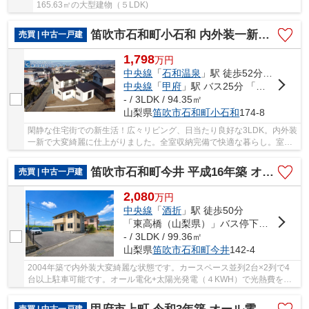
165.63㎡の大型建物（５LDK)
笛吹市石和町小石和 内外装一新で大変綺麗な建物 角地
売買 | 中古一戸建
1,798
万
円
中央線
「
石和温泉
」駅 徒歩52分車12分
中央線
「
甲府
」駅 バス25分 「小石和」 停歩4分
- / 3LDK / 94.35㎡
山梨県
笛吹市
石和町小石和
174-8
閑静な住宅街での新生活！広々リビング、日当たり良好な3LDK。内外装
一新で大変綺麗に仕上がりました。全室収納完備で快適な暮らし。室内
のレイアウトが使いやすく、ご家族向けに最適...
笛吹市石和町今井 平成16年築 オール電化中古戸建 車4台
売買 | 中古一戸建
2,080
万
円
中央線
「
酒折
」駅 徒歩50分
「東高橋（山梨県）」バス停下車 徒歩3分
- / 3LDK / 99.36㎡
山梨県
笛吹市
石和町今井
142-4
2004年築で内外装大変綺麗な状態です。カースペース並列2台×2列で4
台以上駐車可能です。オール電化+太陽光発電（４KWH）で光熱費を抑
えられます。綺麗で日当たりのよい中古住宅を是非...
売買 | 中古一戸建