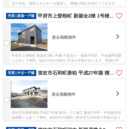
北小学区。地震エネルギーを吸収し、建物の揺れを抑えてくれます。前
面道路6m以上ある物件です。初めてのマイホ...
甲府市上曽根町 新築全2棟 1号棟 中道北小・笛南中学区
売買 | 新築一戸建
過去掲載物件
甲府市上曽根町 新築全2棟 1号棟 中道北小・笛南中学区：中央線甲府駅
にも近くて便利。徒歩13分の場所に常永小学校があります。新築の戸建
て物件です。室内環境まで左右する基礎は、強...
笛吹市石和町唐柏 平成27年築 積水ハウス施工 敷地159坪
売買 | 中古一戸建
過去掲載物件
笛吹市石和町唐柏 平成27年築 積水ハウス施工 敷地159坪：中央線石和
温泉駅にも近くて便利。徒歩8分の場所に笛吹市立石和西小学校がありま
す。物件選びの際気になる、省エネ対策もバッ...