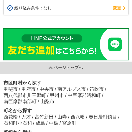
変更
絞り込み条件：
なし
ページトップへ
市区町村から探す
甲斐市
/
甲府市
/
中央市
/
南アルプス市
/
笛吹市
/
西八代郡市川三郷町
/
甲州市
/
中巨摩郡昭和町
/
南巨摩郡南部町
/
山梨市
町名から探す
西花輪
/
万才
/
富竹新田
/
山寺
/
西八幡
/
春日居町鎮目
/
石和町小石和
/
成島
/
中楯
/
宮原町