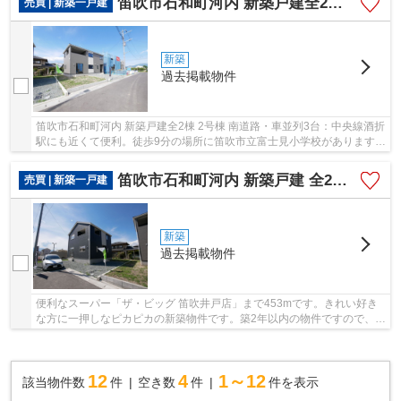
笛吹市石和町河内 新築戸建全2棟 2号棟 南道路・車並列3台
売買 | 新築一戸建
新築
過去掲載物件
笛吹市石和町河内 新築戸建全2棟 2号棟 南道路・車並列3台：中央線酒折
駅にも近くて便利。徒歩9分の場所に笛吹市立富士見小学校があります。
制震で構造がしっかりしてて、建物重量を支...
笛吹市石和町河内 新築戸建 全2棟 1号棟 車3台 南道路
売買 | 新築一戸建
新築
過去掲載物件
便利なスーパー「ザ・ビッグ 笛吹井戸店」まで453mです。きれい好き
な方に一押しなピカピカの新築物件です。築2年以内の物件ですので、外
観もキレイです。こちらの土地は前面道路6m以...
12
4
1～12
該当物件数
件
空き数
件
件を表示