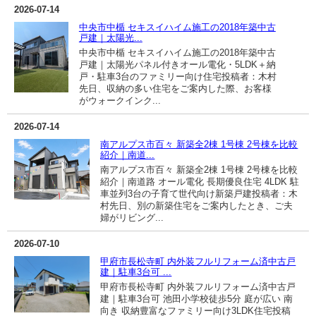
2026-07-14
中央市中楯 セキスイハイム施工の2018年築中古
戸建｜太陽光...
中央市中楯 セキスイハイム施工の2018年築中古
戸建｜太陽光パネル付きオール電化・5LDK＋納
戸・駐車3台のファミリー向け住宅投稿者：木村
先日、収納の多い住宅をご案内した際、お客様
がウォークインク...
2026-07-14
南アルプス市百々 新築全2棟 1号棟 2号棟を比較
紹介｜南道...
南アルプス市百々 新築全2棟 1号棟 2号棟を比較
紹介｜南道路 オール電化 長期優良住宅 4LDK 駐
車並列3台の子育て世代向け新築戸建投稿者：木
村先日、別の新築住宅をご案内したとき、ご夫
婦がリビング...
2026-07-10
甲府市長松寺町 内外装フルリフォーム済中古戸
建｜駐車3台可 ...
甲府市長松寺町 内外装フルリフォーム済中古戸
建｜駐車3台可 池田小学校徒歩5分 庭が広い 南
向き 収納豊富なファミリー向け3LDK住宅投稿