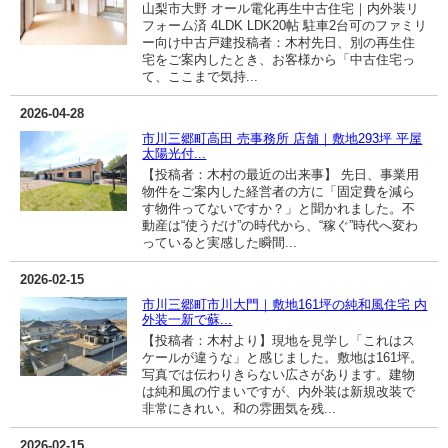
山梨市大野 オール電化再生中古住宅｜内外装リ
フォーム済 4LDK LDK20帖 駐車2台可のファミリ
ー向け中古戸建投稿者：木村先日、別の再生住
宅をご案内したとき、お客様から「中古住宅っ
て、ここまで気持...
2026-04-28
市川三郷町高田 売事務所 店舗｜敷地293坪 平屋
太陽光付...
【投稿者：木村の最近の出来事】 先日、事業用
物件をご案内した経営者の方に「固定費を減ら
す物件ってないですか？」と聞かれました。不
動産は“使うだけ”の時代から、“稼ぐ”時代へ変わ
っていると実感した瞬間...
2026-02-15
市川三郷町市川大門｜敷地161坪の純和風住宅 内
外装一新で蘇...
【投稿者：木村より】現地を見学し「これはス
ケールが違うな」と感じました。敷地は161坪。
写真では伝わりきらない広さがあります。建物
は純和風の佇まいですが、内外装は新規改装で
非常にきれい。和の雰囲気を残...
2026-02-15