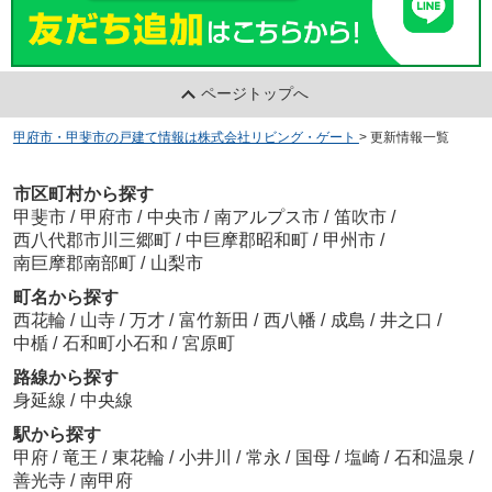
ページトップへ
甲府市・甲斐市の戸建て情報は株式会社リビング・ゲート
>
更新情報一覧
市区町村から探す
甲斐市
/
甲府市
/
中央市
/
南アルプス市
/
笛吹市
/
西八代郡市川三郷町
/
中巨摩郡昭和町
/
甲州市
/
南巨摩郡南部町
/
山梨市
町名から探す
西花輪
/
山寺
/
万才
/
富竹新田
/
西八幡
/
成島
/
井之口
/
中楯
/
石和町小石和
/
宮原町
路線から探す
身延線
/
中央線
駅から探す
甲府
/
竜王
/
東花輪
/
小井川
/
常永
/
国母
/
塩崎
/
石和温泉
/
善光寺
/
南甲府