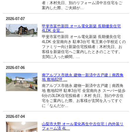
者：木村先日、別のリフォーム済中古住宅をご
案内した際、ご夫婦が...
2026-07-07
甲斐市富竹新田 オール電化新築 長期優良住宅
4LDK 全室...
甲斐市富竹新田 オール電化新築 長期優良住宅
4LDK 全室南向き 駐車3台可 竜王東小学校近くの
ファミリー向け新築住宅投稿者：木村先日、お
客様を新築住宅へご案内したときのことです。
玄関に入った瞬間、...
2026-07-06
南アルプス市徳永 建物一新済中古戸建｜南西角
地 敷地82坪 ...
南アルプス市徳永 建物一新済中古戸建｜南西角
地 敷地82坪 駐車3台可 全室南向き スーパー徒歩
6分の3LDK住宅投稿者：木村 先日、別の中古住
宅をご案内した際、お客様が玄関を入ってすぐ
に「なんだか...
2026-07-04
山梨市大野 オール電化再生中古住宅｜内外装リ
フォーム済 4L...