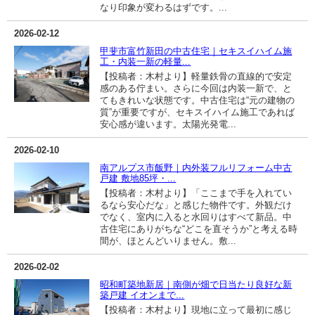
なり印象が変わるはずです。...
2026-02-12
甲斐市富竹新田の中古住宅｜セキスイハイム施
工・内装一新の軽量...
【投稿者：木村より】軽量鉄骨の直線的で安定
感のある佇まい。さらに今回は内装一新で、と
てもきれいな状態です。中古住宅は“元の建物の
質”が重要ですが、セキスイハイム施工であれば
安心感が違います。太陽光発電...
2026-02-10
南アルプス市飯野｜内外装フルリフォーム中古
戸建 敷地85坪・...
【投稿者：木村より】「ここまで手を入れてい
るなら安心だな」と感じた物件です。外観だけ
でなく、室内に入ると水回りはすべて新品。中
古住宅にありがちな“どこを直そうか”と考える時
間が、ほとんどいりません。敷...
2026-02-02
昭和町築地新居｜南側が畑で日当たり良好な新
築戸建 イオンまで...
【投稿者：木村より】現地に立って最初に感じ