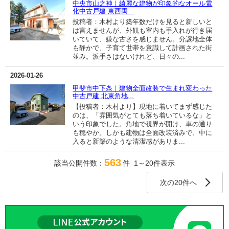
中央市山之神｜綺麗な建物が印象的なオール電
化中古戸建 東西両...
投稿者：木村より築年数だけを見ると新しいと
は言えませんが、外観も室内も手入れが行き届
いていて、嫌な古さを感じません。分譲地全体
も静かで、子育て世帯を意識して計画された街
並み。派手さはないけれど、日々の...
2026-01-26
甲斐市中下条｜建物全面改装で生まれ変わった
中古戸建 北東角地...
【投稿者：木村より】現地に着いてまず感じた
のは、「雰囲気がとても落ち着いているな」と
いう印象でした。角地で視界が開け、車の通り
も穏やか。しかも建物は全面改装済みで、中に
入ると新築のような清潔感がありま...
563
該当公開件数：
件 1～20件表示
次の20件へ