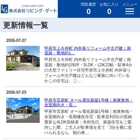
閲覧履歴
お気に入り
メニュー
0
0
更新情報一覧
2026-07-27
甲府市上今井町 内外装リフォーム中古戸建｜南
道路・敷地約1...
甲府市上今井町 内外装リフォーム中古戸建｜南
道路・敷地約106坪・5LDK・LDK22帖・駐車4台
の大型ファミリー住宅甲府市上今井町 内外装リ
フォーム中古戸建はどんなご家族に向いている
かこの住宅は、ご...
2026-07-25
甲府市宮原町 オール電化新築1号棟｜南東角地・
全室南向き・長...
甲府市宮原町 オール電化新築1号棟｜南東角地・
全室南向き・長期優良住宅・駐車並列3台の収納
豊富な4LDK投稿者：木村先日、新築住宅をご案
内した際、ご主人が駐車場を見て「3台を横に並
べられるなら、朝の車...