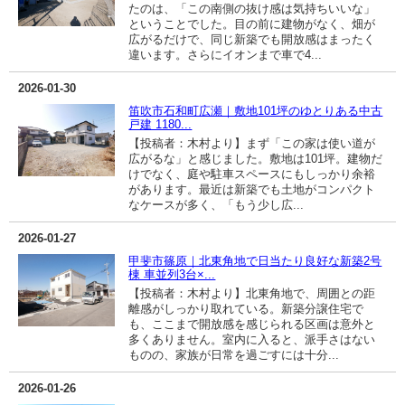
たのは、「この南側の抜け感は気持ちいいな」
ということでした。目の前に建物がなく、畑が
広がるだけで、同じ新築でも開放感はまったく
違います。さらにイオンまで車で4...
2026-01-30
笛吹市石和町広瀬｜敷地101坪のゆとりある中古
戸建 1180...
【投稿者：木村より】まず「この家は使い道が
広がるな」と感じました。敷地は101坪。建物だ
けでなく、庭や駐車スペースにもしっかり余裕
があります。最近は新築でも土地がコンパクト
なケースが多く、「もう少し広...
2026-01-27
甲斐市篠原｜北東角地で日当たり良好な新築2号
棟 車並列3台×...
【投稿者：木村より】北東角地で、周囲との距
離感がしっかり取れている。新築分譲住宅で
も、ここまで開放感を感じられる区画は意外と
多くありません。室内に入ると、派手さはない
ものの、家族が日常を過ごすには十分...
2026-01-26