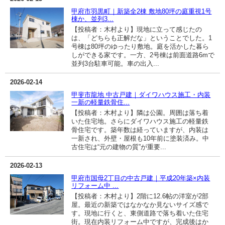
甲府市羽黒町｜新築全2棟 敷地80坪の庭重視1号
棟か、並列3...
【投稿者：木村より】現地に立って感じたの
は、「どちらも正解だな」ということでした。1
号棟は80坪のゆったり敷地。庭を活かした暮ら
しができる家です。一方、2号棟は前面道路6mで
並列3台駐車可能。車の出入...
2026-02-14
甲斐市龍地 中古戸建｜ダイワハウス施工・内装
一新の軽量鉄骨住...
【投稿者：木村より】隣は公園。周囲は落ち着
いた住宅地。さらにダイワハウス施工の軽量鉄
骨住宅です。築年数は経っていますが、内装は
一新され、外壁・屋根も10年前に塗装済み。中
古住宅は“元の建物の質”が重要...
2026-02-13
甲府市国母2丁目の中古戸建｜平成20年築×内装
リフォーム中 ...
【投稿者：木村より】2階に12.6帖の洋室が2部
屋。最近の新築ではなかなか見ないサイズ感で
す。現地に行くと、東側道路で落ち着いた住宅
街。現在内装リフォーム中ですが、完成後はか