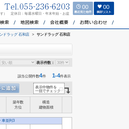
00
00
ます）
定休日：
毎週水曜日・年末年始・お盆
ンドラッグ 石和店
>
サンドラッグ 石和店
表示件数：
4
1-4
該当公開件数
件
件表示
表示中物件を
一括でチェック
築年数
構造
方位
建物面積
 車並列3