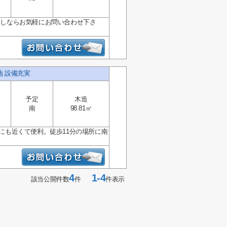
お探しならお気軽にお問い合わせ下さ
地 設備充実
予定
木造
南
98.81㎡
駅にも近くて便利。徒歩11分の場所に南
4
1-4
該当公開件数
件
件表示