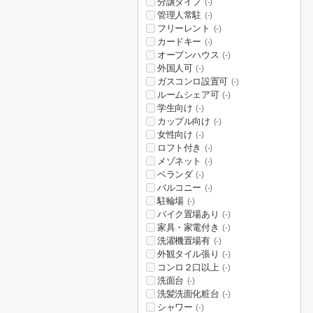
分譲タイプ
(-)
管理人常駐
(-)
フリーレント
(-)
カードキー
(-)
オープンハウス
(-)
外国人可
(-)
ガスコンロ設置可
(-)
ルームシェア可
(-)
学生向け
(-)
カップル向け
(-)
女性向け
(-)
ロフト付き
(-)
メゾネット
(-)
ベランダ
(-)
バルコニー
(-)
駐輪場
(-)
バイク置場あり
(-)
家具・家電付き
(-)
洗濯機置場有
(-)
外観タイル張り
(-)
コンロ２口以上
(-)
洗面台
(-)
洗髪洗面化粧台
(-)
シャワー
(-)