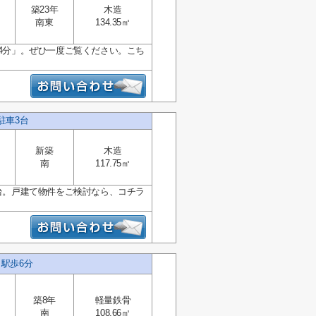
築23年
木造
南東
134.35㎡
14分」。ぜひ一度ご覧ください。こち
駐車3台
新築
木造
南
117.75㎡
3台。戸建て物件をご検討なら、コチラ
 駅歩6分
築8年
軽量鉄骨
南
108.66㎡