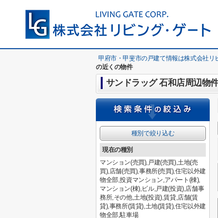
甲府市・甲斐市の戸建て情報は株式会社リ
の近くの物件
サンドラッグ 石和店周辺物
種別で絞り込む
現在の種別
マンション(売買),戸建(売買),土地(売
買),店舗(売買),事務所(売買),住宅以外建
物全部,投資マンション,アパート(棟),
マンション(棟),ビル,戸建(投資),店舗事
務所,その他,土地(投資),賃貸,店舗(賃
貸),事務所(賃貸),土地(賃貸),住宅以外建
物全部,駐車場