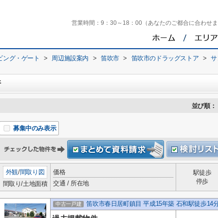
営業時間：
9：30～18：00（あなたのご都合に合わせ
ビング・ゲート
>
周辺施設案内
>
笛吹市
>
笛吹市のドラッグストア
>
サ
件
並び順：
募集中のみ表示
外観
/
間取り図
価格
駅徒歩
停歩
交通 / 所在地
間取り/土地面積
笛吹市春日居町鎮目 平成15年築 石和駅徒歩14分
中古一戸建