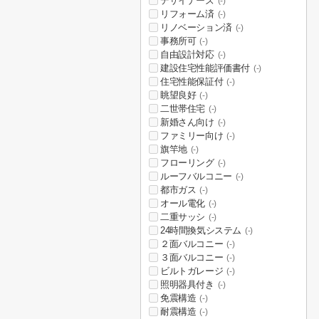
デザイナーズ
(-)
リフォーム済
(-)
リノベーション済
(-)
事務所可
(-)
自由設計対応
(-)
建設住宅性能評価書付
(-)
住宅性能保証付
(-)
眺望良好
(-)
二世帯住宅
(-)
新婚さん向け
(-)
ファミリー向け
(-)
旗竿地
(-)
フローリング
(-)
ルーフバルコニー
(-)
都市ガス
(-)
オール電化
(-)
二重サッシ
(-)
24時間換気システム
(-)
２面バルコニー
(-)
３面バルコニー
(-)
ビルトガレージ
(-)
照明器具付き
(-)
免震構造
(-)
耐震構造
(-)