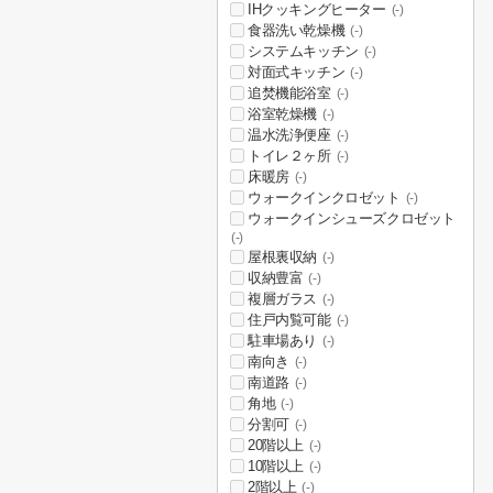
IHクッキングヒーター
(-)
食器洗い乾燥機
(-)
システムキッチン
(-)
対面式キッチン
(-)
追焚機能浴室
(-)
浴室乾燥機
(-)
温水洗浄便座
(-)
トイレ２ヶ所
(-)
床暖房
(-)
ウォークインクロゼット
(-)
ウォークインシューズクロゼット
(-)
屋根裏収納
(-)
収納豊富
(-)
複層ガラス
(-)
住戸内覧可能
(-)
駐車場あり
(-)
南向き
(-)
南道路
(-)
角地
(-)
分割可
(-)
20階以上
(-)
10階以上
(-)
2階以上
(-)