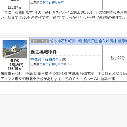
山梨県
笛吹市
石和町松本
185.97㎡
「笛吹市石和町松本 Ｈ30年築セキスイハイム施工 駅歩6分 」の物件情報を
い。駅まで徒歩6分の物件です。築7年でしっかりとした作りが特徴の物件で...
笛吹市石和町川中島 新築戸建 全2棟1号棟 整形
新築一戸建
過去掲載物件
徒歩22分
中央線
「
石和温泉
」駅
4LDK
山梨県
笛吹市
石和町川中島
653
＋1S(納戸)
176.19㎡
笛吹市石和町川中島 新築戸建 全2棟1号棟 整形地 設備充実：中央線石和温泉
アルプス市立櫛形北小学校があります。初めてのマイホームに新築戸建...