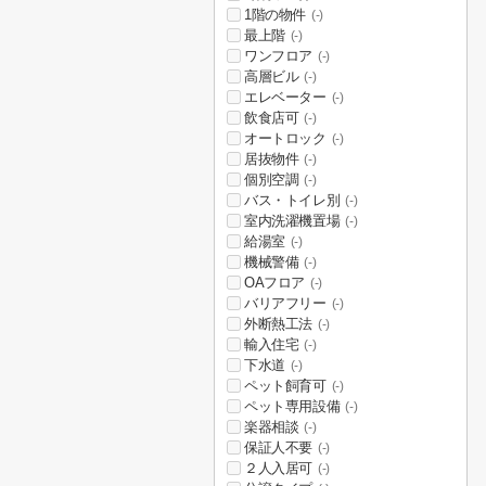
1階の物件
(-)
最上階
(-)
ワンフロア
(-)
高層ビル
(-)
エレベーター
(-)
飲食店可
(-)
オートロック
(-)
居抜物件
(-)
個別空調
(-)
バス・トイレ別
(-)
室内洗濯機置場
(-)
給湯室
(-)
機械警備
(-)
OAフロア
(-)
バリアフリー
(-)
外断熱工法
(-)
輸入住宅
(-)
下水道
(-)
ペット飼育可
(-)
ペット専用設備
(-)
楽器相談
(-)
保証人不要
(-)
２人入居可
(-)