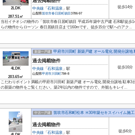
過去掲載物件
徒歩14分
2LDK
中央線
「
石和温泉
」駅
山梨県
笛吹市
春日居町鎮目
3786-97
287.51㎡
当社イチオシの物件の「笛吹市春日居町鎮目 平成15年築中古戸建 石和駅徒歩
らの物件からローソン 春日居鎮目店まで160mです。徒歩15分で駅へのアク...
甲府市川田町 新築戸建 オール電化 開発分譲地 
新築一戸建
過去掲載物件
徒歩16分
4LDK
中央線
「
石和温泉
」駅
山梨県
甲府市
川田町
784-8
203.65㎡
こだわりポイント満載の甲府市川田町 新築戸建 オール電化 開発分譲地 駐車
の新築の物件をご覧ください。築2年以内の物件ですので、外観もキレイ...
笛吹市石和町松本 Ｈ30年築セキスイハイム施工
中古一戸建
過去掲載物件
徒歩6分
中央線
「
石和温泉
」駅
4LDK