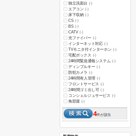
独立洗面台
(-)
エアコン
(-)
床下収納
(-)
CS
(-)
BS
(-)
CATV
(-)
光ファイバー
(-)
インターネット対応
(-)
TVモニタ付インターホン
(-)
宅配ボックス
(-)
24時間緊急通報システム
(-)
ディンプルキー
(-)
防犯カメラ
(-)
24時間有人管理
(-)
フロントサービス
(-)
24時間ゴミ出し可
(-)
コンシェルジュサービス
(-)
角部屋
(-)
4
件が該当