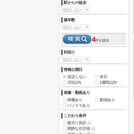
駅からの徒歩
築年数
4
件が該当
利回り
情報公開日
指定しない
本日
3日以内
1週間以内
画像・動画あり
画像あり
動画あり
パノラマあり
こだわり条件
陽当り良好
(-)
閑静な住宅地
(-)