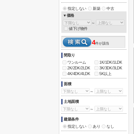
指定しない
新築
中古
▼価格
～
値下げ物件
4
件が該当
間取り
ワンルーム
1K/1DK/1LDK
2K/2DK/2LDK
3K/3DK/3LDK
4K/4DK/4LDK
5K以上
面積
～
土地面積
～
建築条件
指定しない
あり
なし