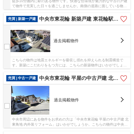
徒歩10分圏内に駅のある物件です。快適な住環境が魅力的な中古の戸建
て物件で充実した日々を過ごしませんか。南側の道路に面している物件
は日当たりが良いです。まずは055-236-6203か...
中央市東花輪 新築戸建 東花輪駅徒歩9分 土地83坪角地
売買 | 新築一戸建
過去掲載物件
こちらの物件は地震エネルギーを吸収し揺れを抑えられる制震構造で
す。新築にこだわりをもつ方には、こちらの新築物件はいかがでしょう
か。多くの方に好評の物件で、令和6年9月築とな...
中央市東花輪 平屋の中古戸建 北東角地 内外装リフォーム
売買 | 中古一戸建
過去掲載物件
中央市周辺にある物件をお求めの方は「中央市東花輪 平屋の中古戸建 北
東角地 内外装リフォーム」はいかがでしょうか。こちらの物件は中央市
立田富小学校まで1894m以内にあるのがポイ...