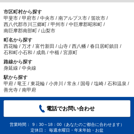
市区町村から探す
甲斐市
/
甲府市
/
中央市
/
南アルプス市
/
笛吹市
/
西八代郡市川三郷町
/
甲州市
/
中巨摩郡昭和町
/
南巨摩郡南部町
/
山梨市
町名から探す
西花輪
/
万才
/
富竹新田
/
山寺
/
西八幡
/
春日居町鎮目
/
石和町小石和
/
成島
/
中楯
/
宮原町
路線から探す
身延線
/
中央線
駅から探す
甲府
/
竜王
/
東花輪
/
小井川
/
常永
/
国母
/
塩崎
/
石和温泉
/
善光寺
/
南甲府
電話でお問い合わせ
営業時間：
9：30～18：00（あなたのご都合に合わせます）
定休日：
毎週水曜日・年末年始・お盆