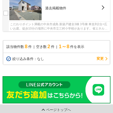
過去掲載物件
こだわりポイント満載の中央市成島 新築戸建全3棟 3号棟 車並列2台+広
いお庭。徒歩10分の場所に中央市立三村小学校があります。省エネルギ
ー対策により断熱性も高く、空調設備費も抑え...
8
2
1～8
該当物件数
件
空き数
件
件を表示
変更
絞り込み条件：
なし
ページトップへ