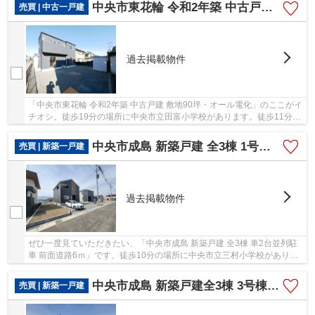
中央市東花輪 令和2年築 中古戸建 敷地90坪・オール電化
売買 | 中古一戸建
過去掲載物件
「中央市東花輪 令和2年築 中古戸建 敷地90坪・オール電化」のここがイ
チオシ。徒歩19分の場所に中央市立田富小学校があります。徒歩11分で
駅へのアクセスが可能な物件です。中古の戸...
中央市成島 新築戸建 全3棟 1号棟 車2台並列 道路6ｍ
売買 | 新築一戸建
過去掲載物件
ぜひ一度見ていただきたい、「中央市成島 新築戸建 全3棟 車2台並列駐
車 前面道路6ｍ」です。徒歩10分の場所に中央市立三村小学校がありま
す。2026年1月完成の新築物件。2026年1月築で...
中央市成島 新築戸建全3棟 3号棟 車並列2台+広いお庭
売買 | 新築一戸建