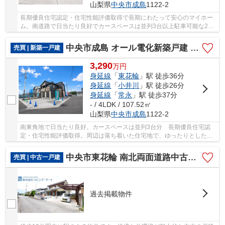
山梨県
中央市
成島
1122-2
長期優良住宅認定・住宅性能評価取得で長期にわたって安心のマイホー
ム。南道路で日当たり良好でカースペースは並列3台以上駐車可能な2号
棟です。イオンモール甲府昭和など大型商業施...
中央市成島 オール電化新築戸建 全2棟 1号棟 南東角地
売買 | 新築一戸建
3,290
万
円
身延線
「
東花輪
」駅 徒歩36分
身延線
「
小井川
」駅 徒歩26分
身延線
「
常永
」駅 徒歩37分
- / 4LDK / 107.52㎡
山梨県
中央市
成島
1122-2
南東角地で日当たり良好。カースペースは並列3台分 長期優良住宅認
定・住宅性能評価取得。周辺は落ち着いた住宅地で、ゆったりとした住
環境が魅力です。また、イオンモール甲府昭和な...
中央市東花輪 南北両面道路中古戸建 内外装生まれ変わりました
売買 | 中古一戸建
過去掲載物件