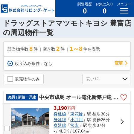
閲覧履歴
お気に入り
メニュー
0
0
ドラッグストアマツモトキヨシ 豊富店
の周辺物件一覧
8
2
1～8
該当物件数
件
空き数
件
件を表示
変更
絞り込み条件：
なし
販売物件のみ
中央市成島 オール電化新築戸建 全2棟 2号棟 南道路 車3
売買 | 新築一戸建
3,190
万
円
身延線
「
東花輪
」駅 徒歩36分
身延線
「
小井川
」駅 徒歩26分
身延線
「
常永
」駅 徒歩37分
- / 4LDK / 107.64㎡