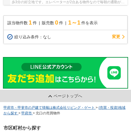
歩3分の好立地です。エレベーターが2台ある物件なので毎朝の通勤が楽
に行えます。外観タイル張りは、手入れを考え...
1
0
1～1
該当物件数
件
販売数
件
件を表示
変更
絞り込み条件：
なし
ページトップへ
甲府市・甲斐市の戸建て情報は株式会社リビング・ゲート
>
(売買・投資)地域
から探す
>
甲府市
>
北口の売買物件
市区町村から探す