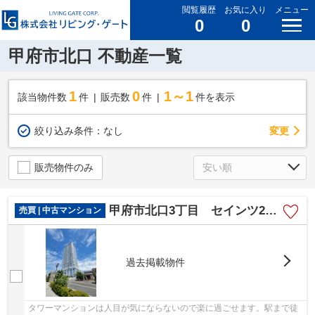
閲覧履歴
お気に入り
メニュー
0
0
甲府市北口 不動産一覧
1
0
1～1
該当物件数
件
販売数
件
件を表示
変更
絞り込み条件：
なし
販売物件のみ
甲府市北口3丁目 セインツ25 南向・所在階13階 駅歩3分
売買 | 中古マンション
過去掲載物件
タワーマンションは人目が気にならないので楽に過ごせます。駅まで徒