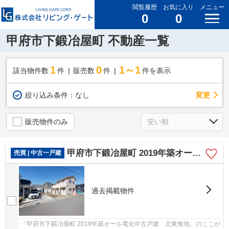
閲覧履歴
お気に入り
メニュー
0
0
甲府市下鍛冶屋町 不動産一覧
1
0
1～1
該当物件数
件
販売数
件
件を表示
変更
絞り込み条件：
なし
販売物件のみ
甲府市下鍛冶屋町 2019年築オール電化中古戸建 北東角地
売買 | 中古一戸建
過去掲載物件
「甲府市下鍛冶屋町 2019年築オール電化中古戸建 北東角地」のここが