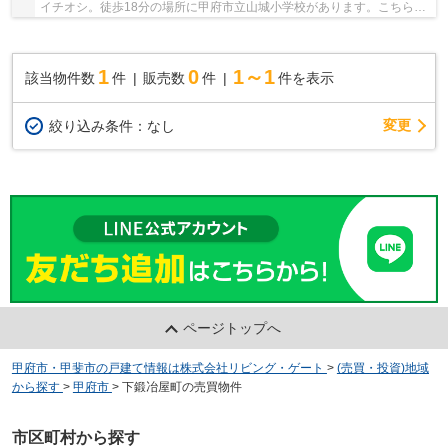
イチオシ。徒歩18分の場所に甲府市立山城小学校があります。こちらは
中古の戸建て物件です。前面道路6m以上ある物...
1
0
1～1
該当物件数
件
販売数
件
件を表示
変更
絞り込み条件：
なし
ページトップへ
甲府市・甲斐市の戸建て情報は株式会社リビング・ゲート
>
(売買・投資)地域
から探す
>
甲府市
>
下鍛冶屋町の売買物件
市区町村から探す