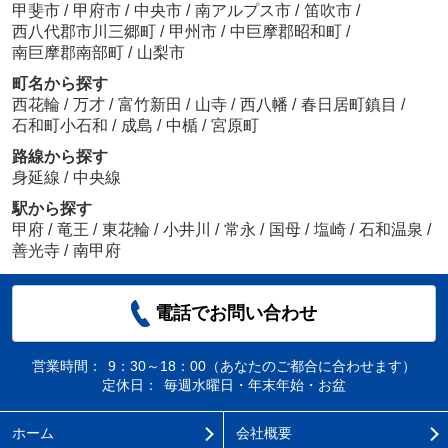
甲斐市
/
甲府市
/
中央市
/
南アルプス市
/
笛吹市
/
西八代郡市川三郷町
/
甲州市
/
中巨摩郡昭和町
/
南巨摩郡南部町
/
山梨市
町名から探す
西花輪
/
万才
/
富竹新田
/
山寺
/
西八幡
/
春日居町鎮目
/
石和町小石和
/
成島
/
中楯
/
宮原町
路線から探す
身延線
/
中央線
駅から探す
甲府
/
竜王
/
東花輪
/
小井川
/
常永
/
国母
/
塩崎
/
石和温泉
/
善光寺
/
南甲府
電話でお問い合わせ
営業時間：
9：30～18：00（あなたのご都合に合わせます）
定休日：
毎週水曜日・年末年始・お盆
ホーム
会社概要