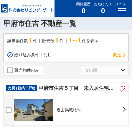
閲覧履歴
お気に入り
メニュー
0
0
甲府市住吉 不動産一覧
1
0
1～1
該当物件数
件
販売数
件
件を表示
変更
絞り込み条件：
なし
販売物件のみ
甲府市住吉５丁目 未入居住宅 角地 日当たり良好
売買 | 新築一戸建
過去掲載物件