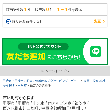
1
0
1～1
該当物件数
件
販売数
件
件を表示
変更
絞り込み条件：
なし
ページトップへ
甲府市・甲斐市の戸建て情報は株式会社リビング・ゲート
>
(売買・投資)地域
から探す
>
甲府市
>
住吉の売買物件
市区町村から探す
甲斐市
/
甲府市
/
中央市
/
南アルプス市
/
笛吹市
/
西八代郡市川三郷町
/
中巨摩郡昭和町
/
甲州市
/