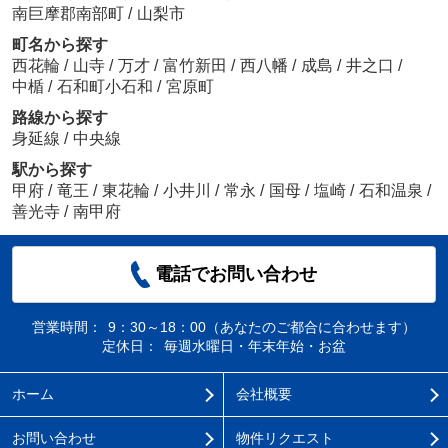
南巨摩郡南部町
/
山梨市
町名から探す
西花輪
/
山寺
/
万才
/
富竹新田
/
西八幡
/
成島
/
井之口
/
中楯
/
石和町小石和
/
宮原町
路線から探す
身延線
/
中央線
駅から探す
甲府
/
竜王
/
東花輪
/
小井川
/
常永
/
国母
/
塩崎
/
石和温泉
/
善光寺
/
南甲府
電話でお問い合わせ
営業時間：
9：30～18：00（あなたのご都合に合わせます）
定休日：
毎週水曜日・年末年始・お盆
ホーム
会社概要
お問い合わせ
物件リクエスト