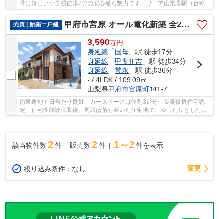
帯に嬉しい小学校徒歩7分の安心感も魅力です。リニア山梨県駅（仮称）
まで徒歩15分・甲府中央スマートＩＣ（仮称）...
甲府市宮原 オール電化新築 全2棟 1号棟 南東角 車並3台
売買 | 新築一戸建
3,590
万
円
身延線
「
国母
」駅 徒歩17分
身延線
「
甲斐住吉
」駅 徒歩34分
身延線
「
常永
」駅 徒歩36分
- / 4LDK / 109.09㎡
山梨県
甲府市
宮原町
141-7
南東角地で日当たり良好。カースペースは並列3台分 長期優良住宅認
定・住宅性能評価取得。周辺は落ち着いた住宅地で、ゆったりとした住
環境が魅力です。また、イオンモール甲府昭和な...
2
2
1～2
該当物件数
件
販売数
件
件を表示
変更
絞り込み条件：
なし