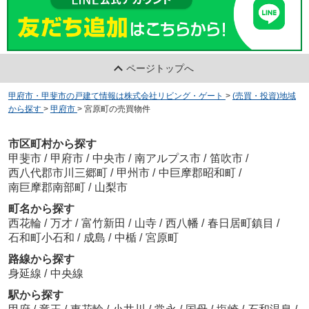
ページトップへ
甲府市・甲斐市の戸建て情報は株式会社リビング・ゲート
>
(売買・投資)地域
から探す
>
甲府市
>
宮原町の売買物件
市区町村から探す
甲斐市
/
甲府市
/
中央市
/
南アルプス市
/
笛吹市
/
西八代郡市川三郷町
/
甲州市
/
中巨摩郡昭和町
/
南巨摩郡南部町
/
山梨市
町名から探す
西花輪
/
万才
/
富竹新田
/
山寺
/
西八幡
/
春日居町鎮目
/
石和町小石和
/
成島
/
中楯
/
宮原町
路線から探す
身延線
/
中央線
駅から探す