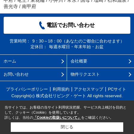
甲府
/
竜王
/
東花輪
/
小井川
/
常永
/
国母
/
塩崎
/
石和温泉
/
善光寺
/
南甲府
電話でお問い合わせ
営業時間：
9：30～18：00（あなたのご都合に合わせます）
定休日：
毎週水曜日・年末年始・お盆
ホーム
会社概要
お問い合わせ
物件リクエスト
プライバシーポリシー
利用規約
アクセスマップ
PCサイト
Copyright(c) 株式会社リビング・ゲート All rights reserved.
当サイトでは、お客様の当サイト利用状況把握、サービス向上検討を目的と
して、クッキー（Cookie）を使用しています。
詳しくは、当社の
「Cookieの取扱いについて」
をご確認ください。
閉じる