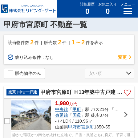
閲覧履歴
お気に入り
メニュー
0
0
甲府市宮原町 不動産一覧
2
2
1～2
該当物件数
件
販売数
件
件を表示
変更
絞り込み条件：
なし
販売物件のみ
甲府市宮原町 Ｈ13年築中古戸建 綺麗な室内 日当良好
売買 | 中古一戸建
1,980
万
円
中央線
「
甲府
」駅 バス21分 「宮原」 停歩3分
身延線
「
国母
」駅 徒歩37分
- / 4LDK / 110.96㎡
山梨県
甲府市
宮原町
1350-55
静かな環境かつ南北が抜けた立地で、日当・風通ともに良好。子育て世