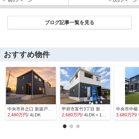
ブログ記事一覧を見る
おすすめ物件
中央市井之口 新築戸建全2棟 1号棟 常永駅歩7分 車並列2台
甲府市富竹3丁目 新築全3棟 3号棟 南西道路・車並列3台
2,480万円
/ 4LDK
2,680万円
/ 4LDK＋1S(納戸)
3,680万円
/ 