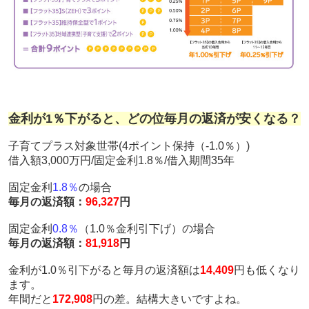
金利が1％下がると、どの位毎月の返済が安くなる？
子育てプラス対象世帯(4ポイント保持（-1.0％）)
借入額3,000万円/固定金利1.8％/借入期間35年
固定金利
1.8％
の場合
毎月の返済額：
96,327
円
固定金利
0.8％
（1.0％金利引下げ）の場合
毎月の返済額：
81,918
円
金利が1.0％引下がると毎月の返済額は
14,409
円も低くなり
ます。
年間だと
172,908
円の差。結構大きいですよね。