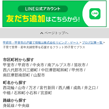
ページトップへ
甲府市・甲斐市の戸建て情報は株式会社リビング・ゲート
>
ブログ記事一覧
>
子育て世帯・若年夫婦世帯を応援するフラット35子育てプラス
市区町村から探す
甲斐市
/
甲府市
/
中央市
/
南アルプス市
/
笛吹市
/
西八代郡市川三郷町
/
中巨摩郡昭和町
/
甲州市
/
南巨摩郡南部町
/
山梨市
町名から探す
西花輪
/
山寺
/
万才
/
富竹新田
/
西八幡
/
成島
/
井之口
/
中楯
/
石和町小石和
/
宮原町
路線から探す
身延線
/
中央線