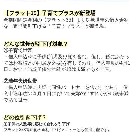
【フラット35】子育てプラスが新登場
全期間固定金利の【フラット35】より対象世帯の借入金利
を一定期間引下げる「子育てプラス」が新登場。
どんな世帯が引下げ対象？
①子育て世帯
・借入申込時に子供(胎児及び孫を含む。但し、孫にあたっ
てはお客様との同居が必要)を有しており、借入年度の4月1
日において当該子供の年齢が18歳未満である世帯。
②若年夫婦世帯
・借入申込時に夫婦（同性パートナーを含む）であり、借
入申込年度の４月１日において夫婦のいずれかが40歳未満
である世帯
。
どの位引き下げ？
①子供の人数等に応じて金利を引下
げ
フラット35S等の他の金利引下げメニューとも併用可能です
。