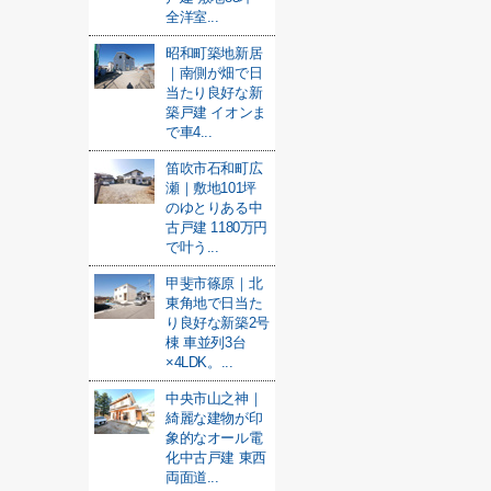
全洋室...
昭和町築地新居
｜南側が畑で日
当たり良好な新
築戸建 イオンま
で車4...
笛吹市石和町広
瀬｜敷地101坪
のゆとりある中
古戸建 1180万円
で叶う...
甲斐市篠原｜北
東角地で日当た
り良好な新築2号
棟 車並列3台
×4LDK。...
中央市山之神｜
綺麗な建物が印
象的なオール電
化中古戸建 東西
両面道...