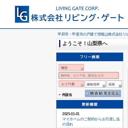
甲府市・甲斐市の戸建て情報は株式会社リ
ようこそ！山梨県へ
種別
エリア| 駅
価格/賃料
面積
-
件該当
2025-01-01
マイホームのご契約からお引渡し迄
の流れ