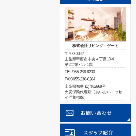
株式会社リビング・ゲート
〒400-0032
山梨県甲府市中央４丁目10-4
第2二栄ビル 1階
TEL/055-236-6203
FAX/055-236-6204
山梨県知事 (1) 第2669号
火災保険代理店（あいおいニッセ
イ同和損保）