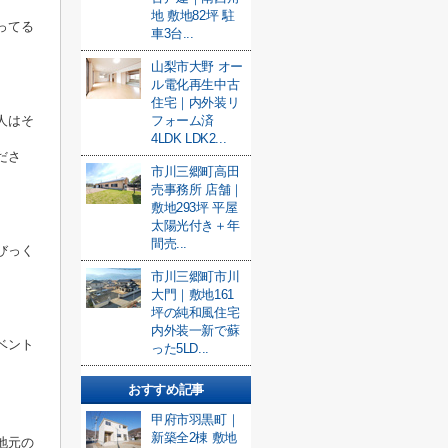
地 敷地82坪 駐
ってる
車3台...
山梨市大野 オー
ル電化再生中古
住宅｜内外装リ
人はそ
フォーム済
4LDK LDK2...
ださ
市川三郷町高田
売事務所 店舗｜
敷地293坪 平屋
太陽光付き＋年
間売...
びっく
市川三郷町市川
大門｜敷地161
坪の純和風住宅
内外装一新で蘇
ベント
った5LD...
おすすめ記事
甲府市羽黒町｜
新築全2棟 敷地
地元の