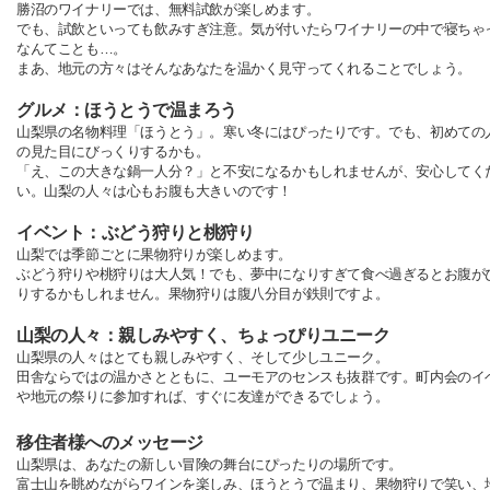
勝沼のワイナリーでは、無料試飲が楽しめます。
でも、試飲といっても飲みすぎ注意。気が付いたらワイナリーの中で寝ちゃ
なんてことも…。
まあ、地元の方々はそんなあなたを温かく見守ってくれることでしょう。
グルメ：ほうとうで温まろう
山梨県の名物料理「ほうとう」。寒い冬にはぴったりです。でも、初めての
の見た目にびっくりするかも。
「え、この大きな鍋一人分？」と不安になるかもしれませんが、安心してく
い。山梨の人々は心もお腹も大きいのです！
イベント：ぶどう狩りと桃狩り
山梨では季節ごとに果物狩りが楽しめます。
ぶどう狩りや桃狩りは大人気！でも、夢中になりすぎて食べ過ぎるとお腹が
りするかもしれません。果物狩りは腹八分目が鉄則ですよ。
山梨の人々：親しみやすく、ちょっぴりユニーク
山梨県の人々はとても親しみやすく、そして少しユニーク。
田舎ならではの温かさとともに、ユーモアのセンスも抜群です。町内会のイ
や地元の祭りに参加すれば、すぐに友達ができるでしょう。
移住者様へのメッセージ
山梨県は、あなたの新しい冒険の舞台にぴったりの場所です。
富士山を眺めながらワインを楽しみ、ほうとうで温まり、果物狩りで笑い、