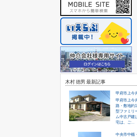
木村 徳男 最新記事
甲府市上今
路・敷地約1
型ファミリ
ム中古戸建
宅は、ご...