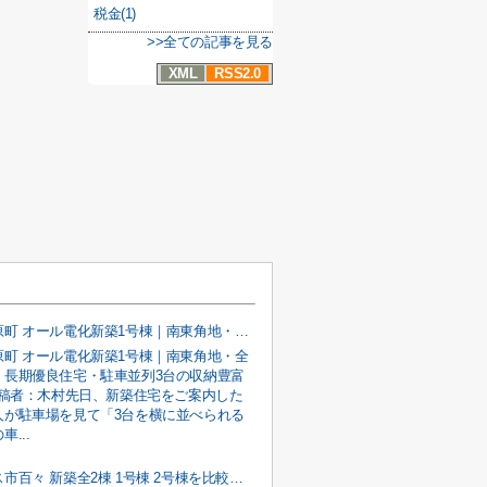
税金(1)
>>全ての記事を見る
XML
RSS2.0
甲府市宮原町 オール電化新築1号棟｜南東角地・全室南向き・長期優良住宅・駐車並列3台の収納豊富な4LDK
原町 オール電化新築1号棟｜南東角地・全
・長期優良住宅・駐車並列3台の収納豊富
投稿者：木村先日、新築住宅をご案内した
人が駐車場を見て「3台を横に並べられる
...
南アルプス市百々 新築全2棟 1号棟 2号棟を比較紹介｜南道路 オール電化 長期優良住宅 4LDK 駐車並列3台の子育て世代向け新築戸建