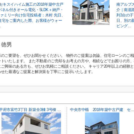
セキスイハイム施工の2018年築中古戸
南アルプス
パネル付きオール電化・5LDK＋納戸・
介｜南道路
ファミリー向け住宅投稿者：木村 先日、
列3台の
住宅をご案内した際、お客様がウォー
日、別の
.
ビング...
 徳男
様のご要望を、ぜひお聞かせください。 物件のご提案は勿論、住宅ローンのご
ートいたします。 また不動産のご売却をお考えの方や、相続などでお困りの方
にご興味のある方も、ぜひお気軽にご相談ください。 キャリア20年以上の経験
わせた最適なご提案と解決策を丁寧にご提示いたします。
甲府市富竹3丁目 新築全3棟 3号棟 南西道路・車並列3台
中央市中楯 2018年築中古戸建 セキスイハイム施工 太