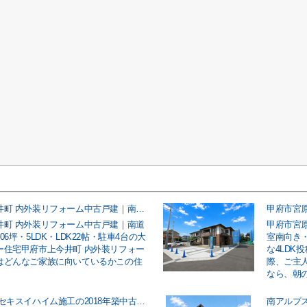
甲府市上今井町 内外装リフォーム中古戸建｜南道路・敷地約106坪・5LDK・LDK22帖・駐車4台の大型ファミリー住宅
井町 内外装リフォーム中古戸建｜南道
甲府市宮
06坪・5LDK・LDK22帖・駐車4台の大
室南向き
ー住宅甲府市上今井町 内外装リフォー
な4LDK
はどんなご家族に向いているかこの住
際、ご主
なら、朝の車
中央市中楯 セキスイハイム施工の2018年築中古戸建｜太陽光パネル付きオール電化・5LDK＋納戸・駐車3台のファミリー向け住宅