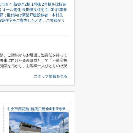
市百々 新築全2棟 1号棟 2号棟を比較紹
 オール電化 長期優良住宅 4LDK 駐車並
子育て世代向け新築戸建投稿者：木村先
新築住宅をご案内したとき、ご夫婦がリ
相談、ご契約からお引渡し迄責任を持って
、将来に向けた資産形成として「不動産投
と知識を活かし、お客様一人ひとりの状況
スタッフ情報を見る
陽光パネル
中央市西花輪 新築戸建全4棟 3号棟 車並列3台 敷地82坪