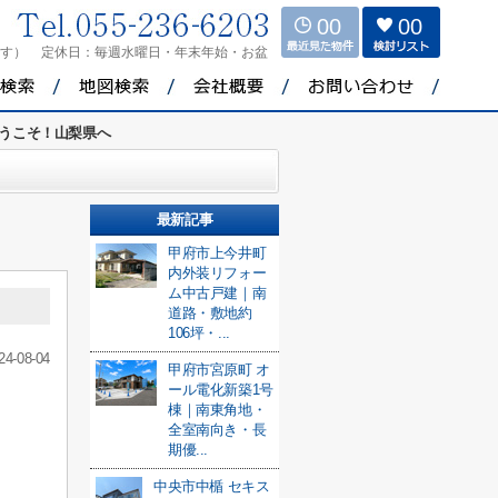
00
00
ます）
定休日：
毎週水曜日・年末年始・お盆
うこそ！山梨県へ
最新記事
甲府市上今井町
内外装リフォー
ム中古戸建｜南
道路・敷地約
106坪・...
24-08-04
甲府市宮原町 オ
ール電化新築1号
棟｜南東角地・
全室南向き・長
期優...
中央市中楯 セキス