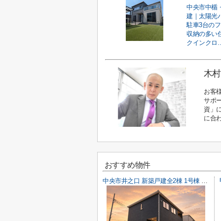
中央市中楯 
建｜太陽光
駐車3台の
収納の多い
クインクロ..
木村
お客
サポ
資」
に合
おすすめ物件
中央市井之口 新築戸建全2棟 1号棟 常永駅歩7分 車並列2台