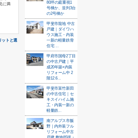
80坪の庭重視1
見に満
号棟か、並列3台
の2号棟か
甲斐市龍地 中古
戸建｜ダイワハ
ウス施工・内装
リットと選
一新の軽量鉄骨
住宅 ...
甲府市国母2丁目
の中古戸建｜平
成20年築×内装
リフォーム中 2
階12.6...
甲斐市富竹新田
の中古住宅｜セ
キスイハイム施
工・内装一新の
軽量鉄...
南アルプス市飯
野｜内外装フル
リフォーム中古
戸建 敷地85坪・