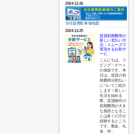
2024-12-26
当社提携駐車場地図
2024-12-25
賃貸初期費用の
新しい支払い方
法：スムーズで
実現する分割サ
ービ...
こんにちは、リ
ビング・ゲート
の保坂です。本
日は、賃貸の初
期費用分割払い
についてご紹介
します！新しい
生活を始める
際、賃貸物件の
初期費用が大き
な負担となるこ
とは多くの方が
経験するところ
です。敷金、礼
金、仲...