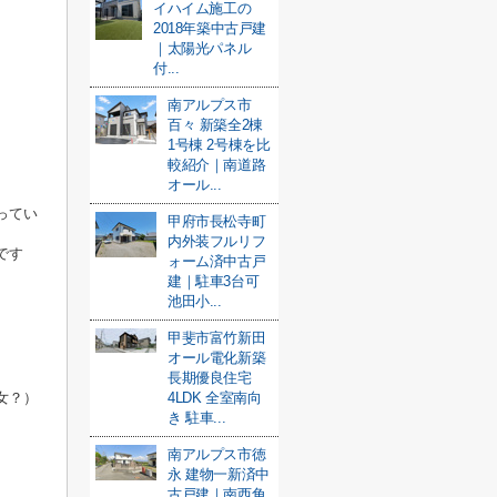
イハイム施工の
2018年築中古戸建
｜太陽光パネル
付...
南アルプス市
百々 新築全2棟
1号棟 2号棟を比
較紹介｜南道路
オール...
ってい
甲府市長松寺町
内外装フルリフ
です
ォーム済中古戸
建｜駐車3台可
池田小...
甲斐市富竹新田
オール電化新築
長期優良住宅
女？）
4LDK 全室南向
き 駐車...
南アルプス市徳
永 建物一新済中
古戸建｜南西角