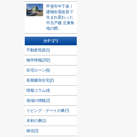
甲斐市中下条｜
建物全面改装で
生まれ変わった
中古戸建 北東角
地の開...
カテゴリ
不動産投資(1)
物件情報(202)
住宅ローン(6)
長期優良住宅(2)
情報コラム(4)
地域の情報(2)
リビング・ゲートの事(7)
木村の事(1)
移住(2)