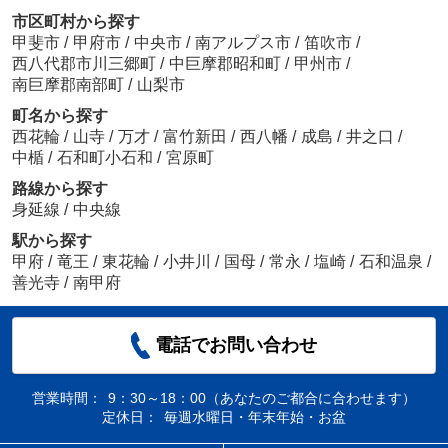
市区町村から探す
甲斐市
/
甲府市
/
中央市
/
南アルプス市
/
笛吹市
/
西八代郡市川三郷町
/
中巨摩郡昭和町
/
甲州市
/
南巨摩郡南部町
/
山梨市
町名から探す
西花輪
/
山寺
/
万才
/
富竹新田
/
西八幡
/
成島
/
井之口
/
中楯
/
石和町小石和
/
宮原町
路線から探す
身延線
/
中央線
駅から探す
甲府
/
竜王
/
東花輪
/
小井川
/
国母
/
常永
/
塩崎
/
石和温泉
/
善光寺
/
南甲府
電話でお問い合わせ
営業時間：
9：30～18：00（あなたのご都合に合わせます）
定休日：
毎週水曜日・年末年始・お盆