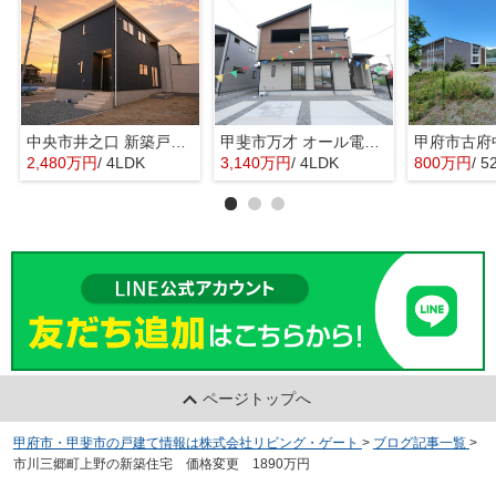
中央市井之口 新築戸建全2棟 1号棟 常永駅歩7分 車並列2台
甲斐市万才 オール電化新築戸建 全3棟 2号棟 南西道路
2,480万円
/ 4LDK
3,140万円
/ 4LDK
800万円
/ 5
ページトップへ
甲府市・甲斐市の戸建て情報は株式会社リビング・ゲート
>
ブログ記事一覧
>
市川三郷町上野の新築住宅 価格変更 1890万円