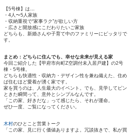
【5号棟】は…
・4人〜5人家族
・収納重視で“家事ラク”が欲しい方
・広さと開放感にこだわりたいご家族
どちらも、新婚さんや子育て中のファミリーにピッタリで
す。
まとめ：どちらに住んでも、幸せな未来が見える家
今回ご紹介した【甲府市向町Z空調付未入居戸建】の2号
棟・5号棟。
どちらも快適性・収納力・デザイン性を兼ね備えた、住め
ば住むほど愛着が湧く家です。
家を買うのは、人生最大のイベント。でも、見学してピン
ときた瞬間って、意外とシンプルなんです。
「この家、好きだな」って感じたら、それが運命。
ぜひ一度、ご覧になってください。
木村
のひとこと営業トーク
「この家、見に行く価値ありますよ。冗談抜きで、私が買