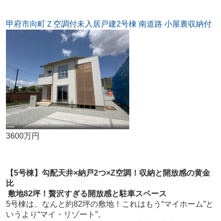
甲府市向町Ｚ空調付未入居戸建2号棟 南道路 小屋裏収納付
3600万円
【5号棟】勾配天井×納戸2つ×Z空調！収納と開放感の黄金
比
敷地82坪！贅沢すぎる開放感と駐車スペース
5号棟は、なんと約82坪の敷地！これはもう“マイホーム”と
いうより“マイ・リゾート”。