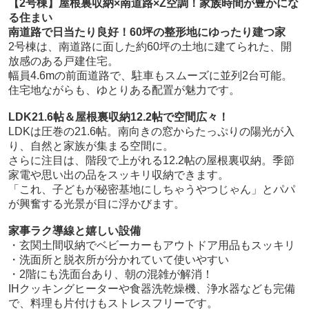
【2号棟】屋根裏収納×南道路×Z空調！家族時間が豊かにな
る住まい
南道路で日当たり良好！60坪の整形地にゆったり建つ家
2号棟は、南道路に面した約60坪の土地に建てられた、開
放感のある戸建住宅。
幅員4.6mの前面道路で、駐車もスムーズに並列2台可能。
住宅地ながらも、ゆとりある配置が魅力です。
LDK21.6帖＆屋根裏収納12.2帖で空間広々！
LDKは圧巻の21.6帖。南向きの窓からたっぷりの陽光が入
り、自然と家族が集まる空間に。
さらに注目は、階段で上がれる12.2帖の屋根裏収納。季節
家電や思い出の品をスッキリ収納できます。
「これ、子どもが秘密基地にしちゃうやつじゃん」とパパ
が興奮する光景が目に浮かびます。
家事ラク導線と嬉しい設備
・玄関土間収納でベビーカーもアウトドア用品もスッキリ
・洗面所と脱衣所が分かれていて使いやすい
・2階にも洗面台あり、朝の混雑が解消！
IHクッキングヒーターや食器洗乾燥機、浄水器なども完備
で、料理も片付けもストレスフリーです。