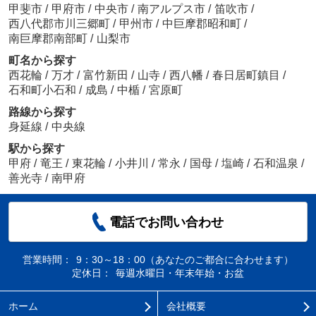
甲斐市
/
甲府市
/
中央市
/
南アルプス市
/
笛吹市
/
西八代郡市川三郷町
/
甲州市
/
中巨摩郡昭和町
/
南巨摩郡南部町
/
山梨市
町名から探す
西花輪
/
万才
/
富竹新田
/
山寺
/
西八幡
/
春日居町鎮目
/
石和町小石和
/
成島
/
中楯
/
宮原町
路線から探す
身延線
/
中央線
駅から探す
甲府
/
竜王
/
東花輪
/
小井川
/
常永
/
国母
/
塩崎
/
石和温泉
/
善光寺
/
南甲府
電話でお問い合わせ
営業時間：
9：30～18：00（あなたのご都合に合わせます）
定休日：
毎週水曜日・年末年始・お盆
ホーム
会社概要