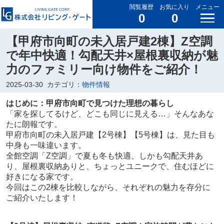
閲覧履歴
お気に入り
メニュー
0
0
【甲府市向町の未入居戸建2棟】Z空調
で年中快適！勾配天井×屋根裏収納が魅
力のファミリー向け物件をご紹介！
2025-03-30
カテゴリ：
物件情報
はじめに：甲府市向町で見つけた理想の暮らし
「家を探してるけど、どこも同じに見える…」そんなあな
たに朗報です。
甲府市向町の未入居戸建【2号棟】【5号棟】は、見た目も
中身も一味違います。
全館空調「Z空調」で夏も冬も快適、しかも勾配天井あ
り、屋根裏収納ありと、ちょっとユニークで、住むほどに
好きになる家です。
今回はこの2棟を比較しながら、それぞれの魅力を存分に
ご紹介いたします！