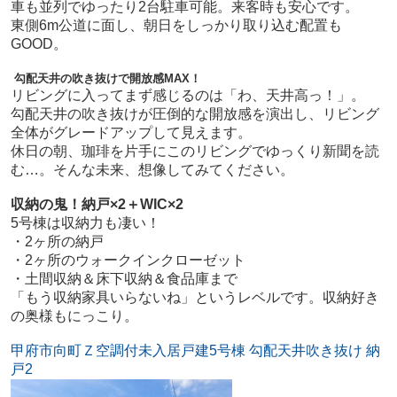
車も並列でゆったり2台駐車可能。来客時も安心です。
東側6m公道に面し、朝日をしっかり取り込む配置も
GOOD。
勾配天井の吹き抜けで開放感MAX！
リビングに入ってまず感じるのは「わ、天井高っ！」。
勾配天井の吹き抜けが圧倒的な開放感を演出し、リビング
全体がグレードアップして見えます。
休日の朝、珈琲を片手にこのリビングでゆっくり新聞を読
む…。そんな未来、想像してみてください。
収納の鬼！納戸×2＋WIC×2
5号棟は収納力も凄い！
・2ヶ所の納戸
・2ヶ所のウォークインクローゼット
・土間収納＆床下収納＆食品庫まで
「もう収納家具いらないね」というレベルです。収納好き
の奥様もにっこり。
甲府市向町Ｚ空調付未入居戸建5号棟 勾配天井吹き抜け 納
戸2