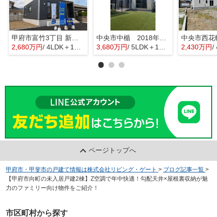
甲府市富竹3丁目 新築全3棟 3号棟 南西道路・車並列3台
中央市中楯 2018年築中古戸建 セキスイハイム施工 太陽光パネル
2,680万円
/ 4LDK＋1S(納戸)
3,680万円
/ 5LDK＋1S(納戸)
2,430万円
/
ページトップへ
甲府市・甲斐市の戸建て情報は株式会社リビング・ゲート
>
ブログ記事一覧
>
【甲府市向町の未入居戸建2棟】Z空調で年中快適！勾配天井×屋根裏収納が魅
力のファミリー向け物件をご紹介！
市区町村から探す