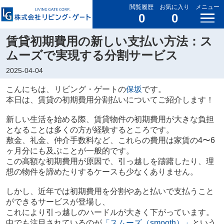
閲覧履歴
お気に入り
メニュー
0
0
賃貸初期費用の新しい支払い方法：ス
ムーズで実現する分割サービス
2025-04-04
こんにちは、リビング・ゲートの
保坂
です。
本日は、賃貸の初期費用分割払いについてご紹介します！
新しい生活を始める際、賃貸物件の初期費用が大きな負担
となることは多くの方が経験するところです。
敷金、礼金、仲介手数料など、これらの費用は家賃の4〜6
ヶ月分にも及ぶことが一般的です。
この高額な初期費用が原因で、引っ越しを躊躇したり、理
想の物件を諦めたりするケースも少なくありません。
しかし、近年では初期費用を分割やあと払いで支払うこと
ができるサービスが登場し、
これにより引っ越しのハードルが大きく下がっています。
中でも注目されているのが
「スムーズ（smooth）」
という