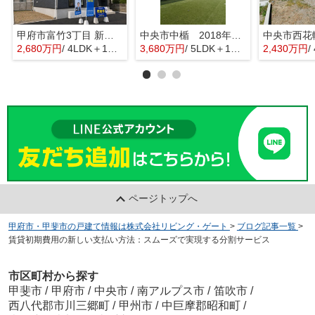
甲府市富竹3丁目 新築全3棟 3号棟 南西道路・車並列3台
中央市中楯 2018年築中古戸建 セキスイハイム施工 太陽光パネル
2,680万円
/ 4LDK＋1S(納戸)
3,680万円
/ 5LDK＋1S(納戸)
2,430万円
/
ページトップへ
甲府市・甲斐市の戸建て情報は株式会社リビング・ゲート
>
ブログ記事一覧
>
賃貸初期費用の新しい支払い方法：スムーズで実現する分割サービス
市区町村から探す
甲斐市
/
甲府市
/
中央市
/
南アルプス市
/
笛吹市
/
西八代郡市川三郷町
/
甲州市
/
中巨摩郡昭和町
/