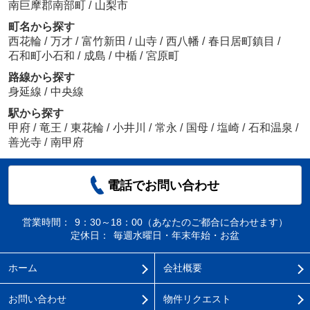
南巨摩郡南部町
/
山梨市
町名から探す
西花輪
/
万才
/
富竹新田
/
山寺
/
西八幡
/
春日居町鎮目
/
石和町小石和
/
成島
/
中楯
/
宮原町
路線から探す
身延線
/
中央線
駅から探す
甲府
/
竜王
/
東花輪
/
小井川
/
常永
/
国母
/
塩崎
/
石和温泉
/
善光寺
/
南甲府
電話でお問い合わせ
営業時間：
9：30～18：00（あなたのご都合に合わせます）
定休日：
毎週水曜日・年末年始・お盆
ホーム
会社概要
お問い合わせ
物件リクエスト