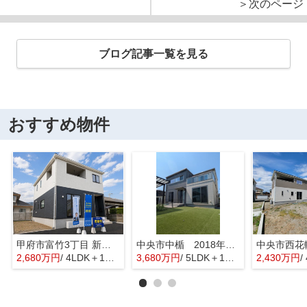
＞次のページ
ブログ記事一覧を見る
おすすめ物件
甲府市富竹3丁目 新築全3棟 3号棟 南西道路・車並列3台
中央市中楯 2018年築中古戸建 セキスイハイム施工 太陽光パネル
2,680万円
/ 4LDK＋1S(納戸)
3,680万円
/ 5LDK＋1S(納戸)
2,430万円
/