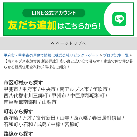
ページトップへ
甲府市・甲斐市の戸建て情報は株式会社リビング・ゲート
>
ブログ記事一覧
>
【南アルプス市加賀美 新築戸建】広い庭と広い心で暮らす！家族で伸び伸び暮
らせる新築住宅全2棟の2号棟をご紹介！
市区町村から探す
甲斐市
/
甲府市
/
中央市
/
南アルプス市
/
笛吹市
/
西八代郡市川三郷町
/
甲州市
/
中巨摩郡昭和町
/
南巨摩郡南部町
/
山梨市
町名から探す
西花輪
/
万才
/
富竹新田
/
山寺
/
西八幡
/
春日居町鎮目
/
石和町小石和
/
成島
/
中楯
/
宮原町
路線から探す