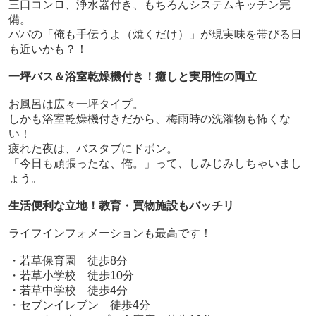
三口コンロ、浄水器付き、もちろんシステムキッチン完
備。
パパの「俺も手伝うよ（焼くだけ）」が現実味を帯びる日
も近いかも？！
一坪バス＆浴室乾燥機付き！癒しと実用性の両立
お風呂は広々一坪タイプ。
しかも浴室乾燥機付きだから、梅雨時の洗濯物も怖くな
い！
疲れた夜は、バスタブにドボン。
「今日も頑張ったな、俺。」って、しみじみしちゃいまし
ょう。
生活便利な立地！教育・買物施設もバッチリ
ライフインフォメーションも最高です！
・若草保育園 徒歩8分
・若草小学校 徒歩10分
・若草中学校 徒歩4分
・セブンイレブン 徒歩4分