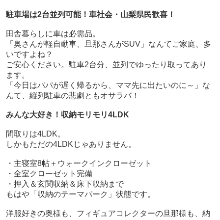
駐車場は2台並列可能！車社会・山梨県民歓喜！
田舎暮らしに車は必需品。
「奥さんが軽自動車、旦那さんがSUV」なんてご家庭、多
いですよね？
ご安心ください。駐車2台分、並列でゆったり取ってあり
ます。
「今日はパパが遅く帰るから、ママ先に出たいのに～」な
んて、縦列駐車の悲劇ともオサラバ！
みんな大好き！収納モリモリ4LDK
間取りは4LDK。
しかもただの4LDKじゃありません。
・主寝室8帖＋ウォークインクローゼット
・全室クローゼット完備
・押入＆玄関収納＆床下収納まで
もはや「収納のテーマパーク」状態です。
洋服好きの奥様も、フィギュアコレクターの旦那様も、納