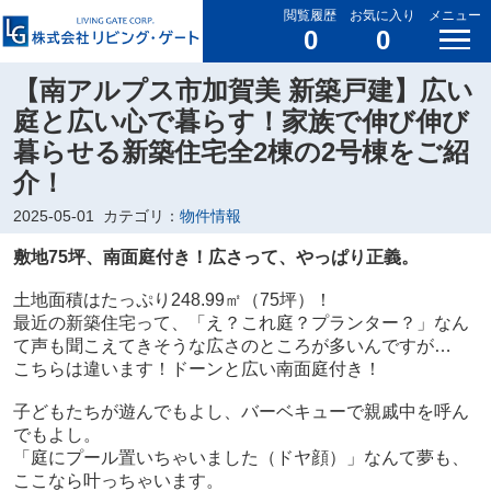
閲覧履歴
お気に入り
メニュー
0
0
【南アルプス市加賀美 新築戸建】広い
庭と広い心で暮らす！家族で伸び伸び
暮らせる新築住宅全2棟の2号棟をご紹
介！
2025-05-01
カテゴリ：
物件情報
敷地75坪、南面庭付き！広さって、やっぱり正義。
土地面積はたっぷり248.99㎡（75坪）！
最近の新築住宅って、「え？これ庭？プランター？」なん
て声も聞こえてきそうな広さのところが多いんですが…
こちらは違います！ドーンと広い南面庭付き！
子どもたちが遊んでもよし、バーベキューで親戚中を呼ん
でもよし。
「庭にプール置いちゃいました（ドヤ顔）」なんて夢も、
ここなら叶っちゃいます。