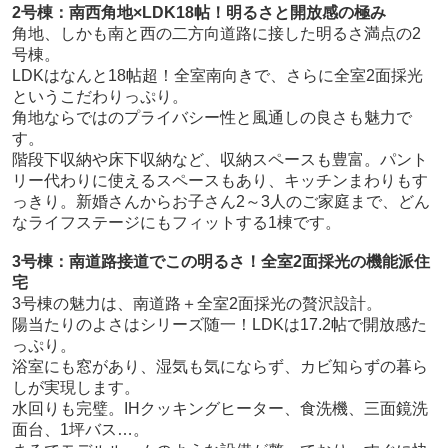
2号棟：南西角地×LDK18帖！明るさと開放感の極み
角地、しかも南と西の二方向道路に接した明るさ満点の2
号棟。
LDKはなんと18帖超！全室南向きで、さらに全室2面採光
というこだわりっぷり。
角地ならではのプライバシー性と風通しの良さも魅力で
す。
階段下収納や床下収納など、収納スペースも豊富。パント
リー代わりに使えるスペースもあり、キッチンまわりもす
っきり。新婚さんからお子さん2～3人のご家庭まで、どん
なライフステージにもフィットする1棟です。
3号棟：南道路接道でこの明るさ！全室2面採光の機能派住
宅
3号棟の魅力は、南道路＋全室2面採光の贅沢設計。
陽当たりのよさはシリーズ随一！LDKは17.2帖で開放感た
っぷり。
浴室にも窓があり、湿気も気にならず、カビ知らずの暮ら
しが実現します。
水回りも完璧。IHクッキングヒーター、食洗機、三面鏡洗
面台、1坪バス…。