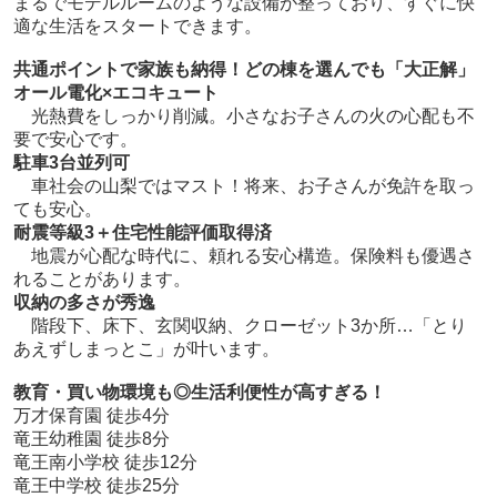
まるでモデルルームのような設備が整っており、すぐに快
適な生活をスタートできます。
共通ポイントで家族も納得！どの棟を選んでも「大正解」
オール電化×エコキュート
光熱費をしっかり削減。小さなお子さんの火の心配も不
要で安心です。
駐車3台並列可
車社会の山梨ではマスト！将来、お子さんが免許を取っ
ても安心。
耐震等級3＋住宅性能評価取得済
地震が心配な時代に、頼れる安心構造。保険料も優遇さ
れることがあります。
収納の多さが秀逸
階段下、床下、玄関収納、クローゼット3か所…「とり
あえずしまっとこ」が叶います。
教育・買い物環境も◎生活利便性が高すぎる！
万才保育園 徒歩4分
竜王幼稚園 徒歩8分
竜王南小学校 徒歩12分
竜王中学校 徒歩25分