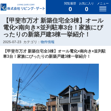
閲覧履歴
お気に入り
メニュー
0
0
【甲斐市万才 新築住宅全3棟】オール
電化×南向き×並列駐車3台！家族にぴ
ったりの新築戸建3棟一挙紹介！
2025-07-23
カテゴリ：
物件情報
【甲斐市万才 新築住宅全3棟】オール電化×南向き×並列駐
車3台！家族にぴったりの新築戸建3棟一挙紹介！