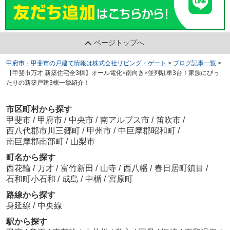
ページトップへ
甲府市・甲斐市の戸建て情報は株式会社リビング・ゲート
>
ブログ記事一覧
>
【甲斐市万才 新築住宅全3棟】オール電化×南向き×並列駐車3台！家族にぴっ
たりの新築戸建3棟一挙紹介！
市区町村から探す
甲斐市
/
甲府市
/
中央市
/
南アルプス市
/
笛吹市
/
西八代郡市川三郷町
/
甲州市
/
中巨摩郡昭和町
/
南巨摩郡南部町
/
山梨市
町名から探す
西花輪
/
万才
/
富竹新田
/
山寺
/
西八幡
/
春日居町鎮目
/
石和町小石和
/
成島
/
中楯
/
宮原町
路線から探す
身延線
/
中央線
駅から探す