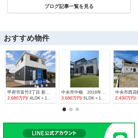
ブログ記事一覧を見る
おすすめ物件
甲府市富竹3丁目 新築全3棟 3号棟 南西道路・車並列3台
中央市中楯 2018年築中古戸建 セキスイハイム施工 太陽光パネル
2,680万円
/ 4LDK＋1S(納戸)
3,680万円
/ 5LDK＋1S(納戸)
2,430万円
/