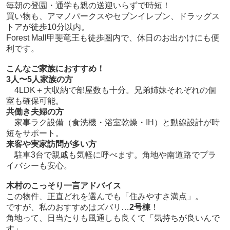
毎朝の登園・通学も親の送迎いらずで時短！
買い物も、アマノパークスやセブンイレブン、ドラッグス
トアが徒歩10分以内。
Forest Mall甲斐竜王も徒歩圏内で、休日のお出かけにも便
利です。
こんなご家族におすすめ！
3人〜5人家族の方
4LDK＋大収納で部屋数も十分。兄弟姉妹それぞれの個
室も確保可能。
共働き夫婦の方
家事ラク設備（食洗機・浴室乾燥・IH）と動線設計が時
短をサポート。
来客や実家訪問が多い方
駐車3台で親戚も気軽に呼べます。角地や南道路でプラ
イバシーも安心。
木村のこっそり一言アドバイス
この物件、正直どれを選んでも「住みやすさ満点」。
ですが、私のおすすめはズバリ…
2号棟
！
角地って、日当たりも風通しも良くて「気持ちが良いんで
す」。