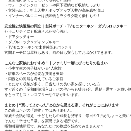
・ウォークインクローゼットや床下収納など収納たっぷり
・玄関も広く、折上天井とポップアップ天井が高級感を演出
・インナーバルコニーは洗濯物もラクラク乾く優れもの！
安全性と快適性の両立｜玄関ポーチ・TVモニターホン・ダブルロックキー
セキュリティにも配慮された安心設計。
・ドアタッチキー
・ダブルロック＆ディンプルキー
・TVモニターホンで来客確認もバッチリ
玄関ポーチには屋根もあり、雨の日も安心してお出かけできます。
こんなご家族におすすめ！｜ファミリー層にぴったりの住まい
・小中学生のお子様がいる4人家族
・駐車スペースが必要な共働き夫婦
・両親との同居を考えているご家庭
・とにかく収納が多く、日当たりの良い家を探している方
すぐ近くの「昭和町役場入口」バス停からも徒歩7分。通勤・通学・お買い
をとってもストレスフリーな生活が叶います。
まとめ｜“買ってよかった”と心から思える家、それがここにあります
この家はただの「建物」ではありません。
家族の会話が増え、子どもたちの成長を見守り、毎日の生活がちょっと楽に
そんな「幸せな日常」を実現できる場所です。
昭和町築地新居で、あなただけの物語を始めてみませんか？