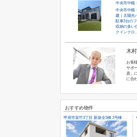
中央市中楯 
建｜太陽光
駐車3台の
収納の多い
クインクロ..
木村
お客
サポ
資」
に合
おすすめ物件
甲府市富竹3丁目 新築全3棟 3号棟 南西道路・車並列3台