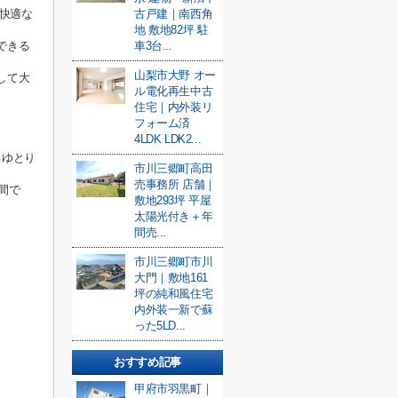
く快適な
古戸建｜南西角
地 敷地82坪 駐
できる
車3台...
山梨市大野 オー
して大
ル電化再生中古
住宅｜内外装リ
フォーム済
4LDK LDK2...
るゆとり
市川三郷町高田
売事務所 店舗｜
間で
敷地293坪 平屋
太陽光付き＋年
間売...
市川三郷町市川
大門｜敷地161
坪の純和風住宅
内外装一新で蘇
った5LD...
おすすめ記事
甲府市羽黒町｜