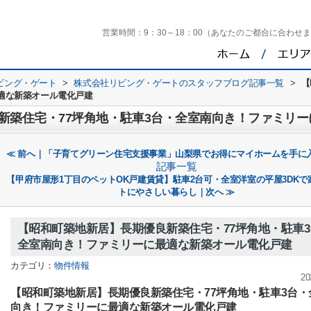
営業時間：
9：30～18：00（あなたのご都合に合わせ
ビング・ゲート
>
株式会社リビング・ゲートのスタッフブログ記事一覧
>
【
適な新築オール電化戸建
新築住宅・77坪角地・駐車3台・全室南向き！ファミリ
≪ 前へ｜「子育てグリーン住宅支援事業」山梨県でお得にマイホームを手に
記事一覧
【甲府市屋形1丁目のペットOK戸建賃貸】駐車2台可・全室洋室の平屋3DKで
トにやさしい暮らし｜次へ ≫
【昭和町築地新居】長期優良新築住宅・77坪角地・駐車3
全室南向き！ファミリーに最適な新築オール電化戸建
カテゴリ：
物件情報
20
【昭和町築地新居】長期優良新築住宅・77坪角地・駐車3台・
向き！ファミリーに最適な新築オール電化戸建