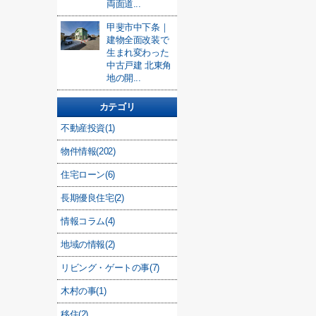
両面道...
甲斐市中下条｜
建物全面改装で
生まれ変わった
中古戸建 北東角
地の開...
カテゴリ
不動産投資(1)
物件情報(202)
住宅ローン(6)
長期優良住宅(2)
情報コラム(4)
地域の情報(2)
リビング・ゲートの事(7)
木村の事(1)
移住(2)