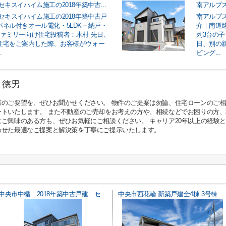
中央市中楯 セキスイハイム施工の2018年築中古戸建｜太陽光パネル付きオール電化・5LDK＋納戸・駐車3台のファミリー向け住宅
セキスイハイム施工の2018年築中古戸
南アルプス
パネル付きオール電化・5LDK＋納戸・
介｜南道路
ファミリー向け住宅投稿者：木村 先日、
列3台の
住宅をご案内した際、お客様がウォー
日、別の
.
ビング...
 徳男
様のご要望を、ぜひお聞かせください。 物件のご提案は勿論、住宅ローンのご
ートいたします。 また不動産のご売却をお考えの方や、相続などでお困りの方
にご興味のある方も、ぜひお気軽にご相談ください。 キャリア20年以上の経験
わせた最適なご提案と解決策を丁寧にご提示いたします。
中央市中楯 2018年築中古戸建 セキスイハイム施工 太陽光パネル
中央市西花輪 新築戸建全4棟 3号棟 車並列3台 敷地82坪