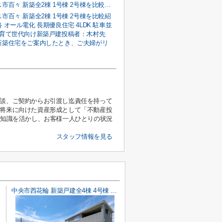
南アルプス市百々 新築全2棟 1号棟 2号棟を比較紹介｜南道路 オール電化 長期優良住宅 4LDK 駐車並列3台の子育て世代向け新築戸建
市百々 新築全2棟 1号棟 2号棟を比較紹
 オール電化 長期優良住宅 4LDK 駐車並
子育て世代向け新築戸建投稿者：木村先
新築住宅をご案内したとき、ご夫婦がリ
相談、ご契約からお引渡し迄責任を持って
、将来に向けた資産形成として「不動産投
と知識を活かし、お客様一人ひとりの状況
スタッフ情報を見る
中央市西花輪 新築戸建全4棟 4号棟 車並列3台 敷地93坪