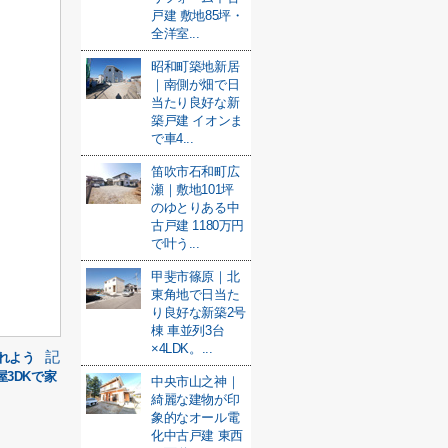
戸建 敷地85坪・
全洋室...
昭和町築地新居
｜南側が畑で日
当たり良好な新
築戸建 イオンま
で車4...
笛吹市石和町広
瀬｜敷地101坪
のゆとりある中
古戸建 1180万円
で叶う...
甲斐市篠原｜北
東角地で日当た
り良好な新築2号
棟 車並列3台
×4LDK。...
記
れよう
3DKで家
中央市山之神｜
綺麗な建物が印
象的なオール電
化中古戸建 東西