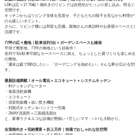
LDKは広々17.75帖！南向きのリビングは自然光がたっぷり差し込み、明る
空間です。
キッチンからはリビング全体を見渡せ、子どもたちの様子を見ながら料理が
のも嬉しいポイント。
さらに、リビング横には和室も完備。親御さんの来訪時やお昼寝スペースと
活躍です。
77坪の広々敷地｜駐車並列3台＋ガーデンスペースも確保
平坦で整形地、77坪の角地という好条件！
並列で3台駐車可能なカースペースに加え、ちょっとした庭づくりも楽しめ
の敷地。
「週末は庭でBBQしたい」「ガーデニングを始めたい」そんな夢が広がる空
す。
最新設備満載！オール電化＋エコキュート＋システムキッチン
・IHクッキングヒーター
・食器洗乾燥機
・エコキュート
・浴室乾燥機＋追い焚き機能
・対面式キッチン＆パントリー完備
・2WAY洗面所＋三面鏡洗面台
と、家事ラク＆エコな設備が勢揃い！忙しいママ・パパも大助かり。
全室南向き＋収納豊富＋折上天井｜快適でおしゃれな住空間
・全室南向きでどこにいても明るい室内