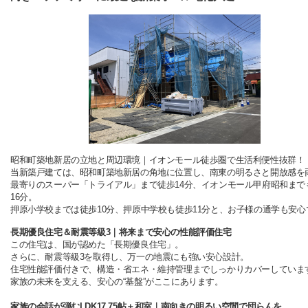
昭和町築地新居の立地と周辺環境｜イオンモール徒歩圏で生活利便性抜群！
当新築戸建ては、昭和町築地新居の角地に位置し、南東の明るさと開放感を
最寄りのスーパー「トライアル」まで徒歩14分、イオンモール甲府昭和まで
16分。
押原小学校までは徒歩10分、押原中学校も徒歩11分と、お子様の通学も安心
長期優良住宅＆耐震等級3｜将来まで安心の性能評価住宅
この住宅は、国が認めた「長期優良住宅」。
さらに、耐震等級3を取得し、万一の地震にも強い安心設計。
住宅性能評価付きで、構造・省エネ・維持管理までしっかりカバーしていま
家族の未来を支える、安心の“基盤”がここにあります。
家族の会話が弾むLDK17.75帖＋和室｜南向きの明るい空間で団らんを