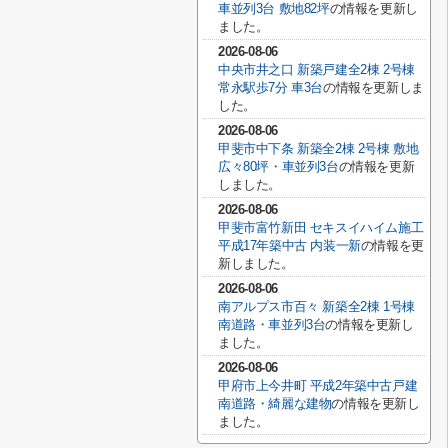
車並列3台 敷地82坪
の情報を更新し
ました。
2026-08-06
中央市井之口 新築戸建全2棟 2号棟
常永駅歩7分 車3台
の情報を更新しま
した。
2026-08-06
甲斐市中下条 新築全2棟 2号棟 敷地
広々80坪・車並列3台
の情報を更新
しました。
2026-08-06
甲斐市富竹新田 セキスイハイム施工
平成17年築中古 内装一新
の情報を更
新しました。
2026-08-06
南アルプス市百々 新築全2棟 1号棟
南道路・車並列3台
の情報を更新し
ました。
2026-08-06
甲府市上今井町 平成2年築中古戸建
南道路・綺麗な建物
の情報を更新し
ました。