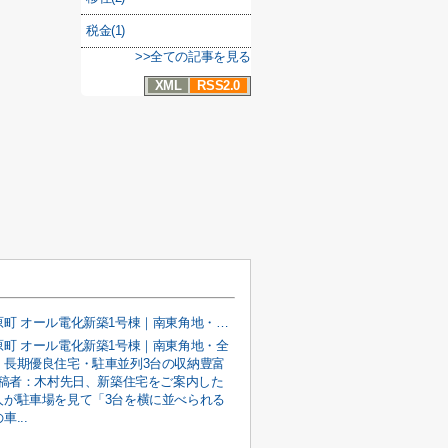
税金(1)
>>全ての記事を見る
XML
RSS2.0
甲府市宮原町 オール電化新築1号棟｜南東角地・全室南向き・長期優良住宅・駐車並列3台の収納豊富な4LDK
原町 オール電化新築1号棟｜南東角地・全
・長期優良住宅・駐車並列3台の収納豊富
投稿者：木村先日、新築住宅をご案内した
人が駐車場を見て「3台を横に並べられる
...