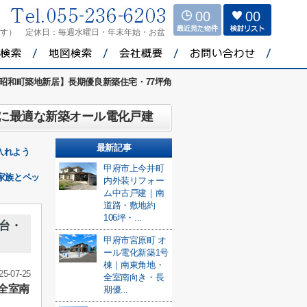
00
00
ます）
定休日：
毎週水曜日・年末年始・お盆
昭和町築地新居】長期優良新築住宅・77坪角
ーに最適な新築オール電化戸建
最新記事
入れよう
甲府市上今井町
家族とペッ
内外装リフォー
ム中古戸建｜南
道路・敷地約
106坪・...
台・
甲府市宮原町 オ
ール電化新築1号
棟｜南東角地・
25-07-25
全室南向き・長
全室南
期優...