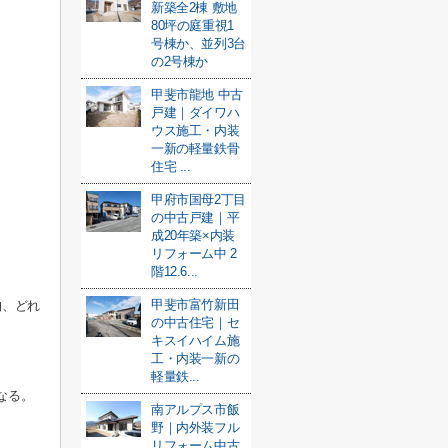
新築全2棟 敷地
80坪の庭重視1
号棟か、並列3台
の2号棟か
甲斐市龍地 中古
戸建｜ダイワハ
ウス施工・内装
一新の軽量鉄骨
住宅 ...
甲府市国母2丁目
の中古戸建｜平
成20年築×内装
リフォーム中 2
階12.6...
甲斐市富竹新田
物、どれ
の中古住宅｜セ
キスイハイム施
工・内装一新の
軽量鉄...
なる。
南アルプス市飯
野｜内外装フル
リフォーム中古