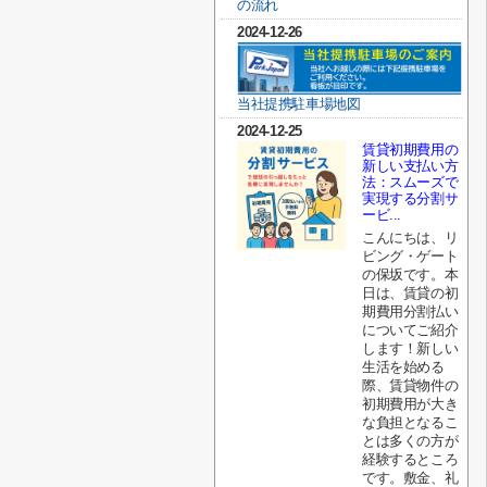
の流れ
2024-12-26
当社提携駐車場地図
2024-12-25
賃貸初期費用の
新しい支払い方
法：スムーズで
実現する分割サ
ービ...
こんにちは、リ
ビング・ゲート
の保坂です。本
日は、賃貸の初
期費用分割払い
についてご紹介
します！新しい
生活を始める
際、賃貸物件の
初期費用が大き
な負担となるこ
とは多くの方が
経験するところ
です。敷金、礼