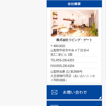
株式会社リビング・ゲート
〒400-0032
山梨県甲府市中央４丁目10-4
第2二栄ビル 1階
TEL/055-236-6203
FAX/055-236-6204
山梨県知事 (1) 第2669号
火災保険代理店（あいおいニッセ
イ同和損保）