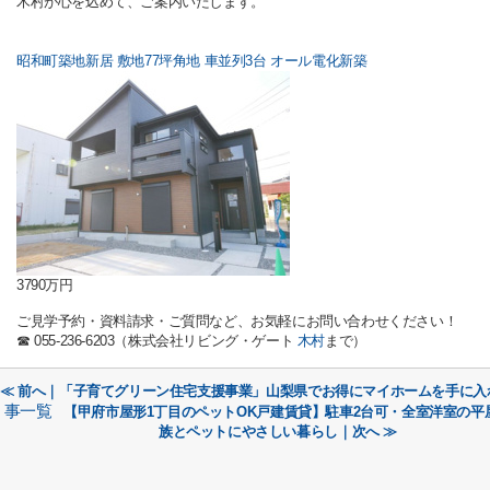
木村が心を込めて、ご案内いたします。
昭和町築地新居 敷地77坪角地 車並列3台 オール電化新築
3790万円
ご見学予約・資料請求・ご質問など、お気軽にお問い合わせください！
☎ 055-236-6203（株式会社リビング・ゲート
木村
まで）
≪ 前へ｜「子育てグリーン住宅支援事業」山梨県でお得にマイホームを手に入
事一覧
【甲府市屋形1丁目のペットOK戸建賃貸】駐車2台可・全室洋室の平屋
族とペットにやさしい暮らし｜次へ ≫