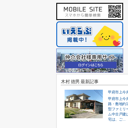
木村 徳男 最新記事
甲府市上今
路・敷地約1
型ファミリ
ム中古戸建
宅は、ご...