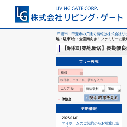
甲府市・甲斐市の戸建て情報は株式会社リ
地・駐車3台・全室南向き！ファミリーに最
【昭和町築地新居】長期優良
種別
エリア| 駅
価格/賃料
面積
-
件該当
2025-01-01
マイホームのご契約からお引渡し迄