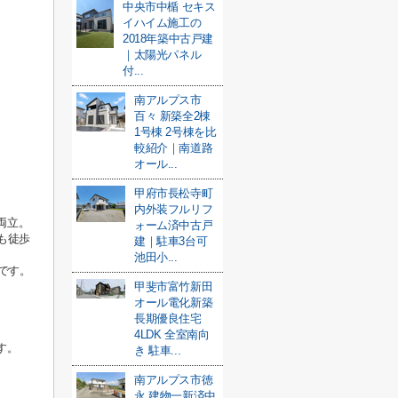
中央市中楯 セキス
イハイム施工の
2018年築中古戸建
｜太陽光パネル
付...
南アルプス市
百々 新築全2棟
1号棟 2号棟を比
較紹介｜南道路
オール...
甲府市長松寺町
内外装フルリフ
両立。
ォーム済中古戸
も徒歩
建｜駐車3台可
池田小...
です。
甲斐市富竹新田
オール電化新築
長期優良住宅
4LDK 全室南向
す。
き 駐車...
南アルプス市徳
永 建物一新済中