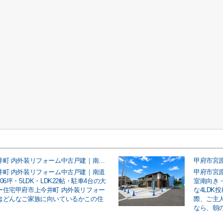
甲府市上今井町 内外装リフォーム中古戸建｜南道路・敷地約106坪・5LDK・LDK22帖・駐車4台の大型ファミリー住宅
井町 内外装リフォーム中古戸建｜南道
甲府市宮
06坪・5LDK・LDK22帖・駐車4台の大
室南向き
ー住宅甲府市上今井町 内外装リフォー
な4LDK
はどんなご家族に向いているかこの住
際、ご主
なら、朝の車