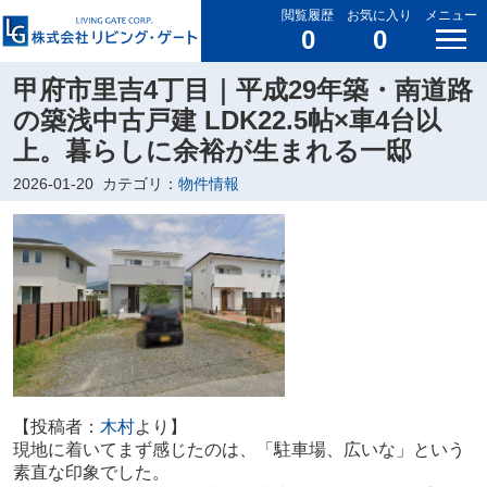
閲覧履歴
お気に入り
メニュー
0
0
甲府市里吉4丁目｜平成29年築・南道路
の築浅中古戸建 LDK22.5帖×車4台以
上。暮らしに余裕が生まれる一邸
2026-01-20
カテゴリ：
物件情報
【投稿者：
木村
より】
現地に着いてまず感じたのは、「駐車場、広いな」という
素直な印象でした。