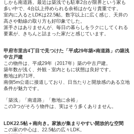
しかも南道路。最近は築浅でも駐車2台が限界という家も
多い中で、4台以上停められる余裕はかなり貴重です。
室内に入るとLDKは22.5帖。数字以上に広く感じ、天井の
高さや動線の取り方も好印象でした。
派手さはありませんが、毎日の暮らしをラクにしてくれる
要素が、きちんと詰まった家だと感じています。
甲府市里吉4丁目で見つけた「平成29年築×南道路」の築浅
中古戸建
この物件は、平成29年（2017年）築の中古戸建。
築年数が浅く、外観・室内ともに状態は良好です。
敷地は約71坪。
南側5m公道に接道しており、日当たりと開放感のある立地
条件が魅力です。
「築浅」「南道路」「敷地に余裕」
この3つがそろう物件は、実はそう多くありません。
LDK22.5帖＋南向き。家族が集まりやすい開放的な空間
この家の中心は、22.5帖の広々LDK。