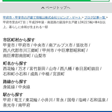
ページトップへ
甲府市・甲斐市の戸建て情報は株式会社リビング・ゲート
>
ブログ記事一覧
>
甲府市里吉4丁目｜平成29年築・南道路の築浅中古戸建 LDK22.5帖×車4台以
上。暮らしに余裕が生まれる一邸
市区町村から探す
甲斐市
/
甲府市
/
中央市
/
南アルプス市
/
笛吹市
/
西八代郡市川三郷町
/
甲州市
/
中巨摩郡昭和町
/
南巨摩郡南部町
/
山梨市
町名から探す
西花輪
/
万才
/
富竹新田
/
山寺
/
西八幡
/
春日居町鎮目
/
石和町小石和
/
成島
/
中楯
/
宮原町
路線から探す
身延線
/
中央線
駅から探す
甲府
/
竜王
/
東花輪
/
小井川
/
常永
/
国母
/
塩崎
/
石和温泉
/
善光寺
/
南甲府