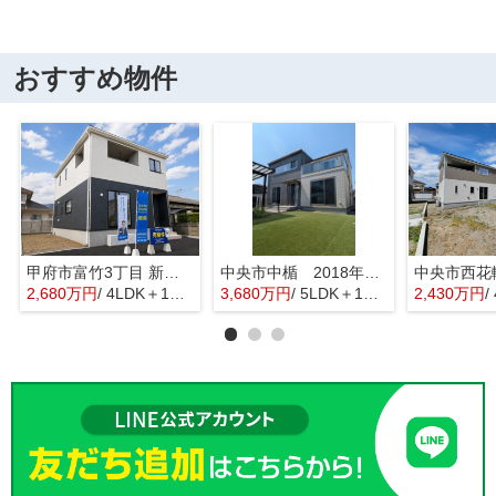
おすすめ物件
甲府市富竹3丁目 新築全3棟 3号棟 南西道路・車並列3台
中央市中楯 2018年築中古戸建 セキスイハイム施工 太陽光パネル
2,680万円
/ 4LDK＋1S(納戸)
3,680万円
/ 5LDK＋1S(納戸)
2,430万円
/