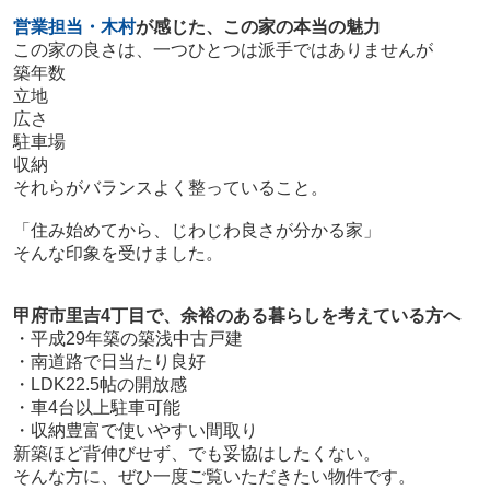
営業担当・木村
が感じた、この家の本当の魅力
この家の良さは、一つひとつは派手ではありませんが
築年数
立地
広さ
駐車場
収納
それらがバランスよく整っていること。
「住み始めてから、じわじわ良さが分かる家」
そんな印象を受けました。
甲府市里吉4丁目で、余裕のある暮らしを考えている方へ
・平成29年築の築浅中古戸建
・南道路で日当たり良好
・LDK22.5帖の開放感
・車4台以上駐車可能
・収納豊富で使いやすい間取り
新築ほど背伸びせず、でも妥協はしたくない。
そんな方に、ぜひ一度ご覧いただきたい物件です。