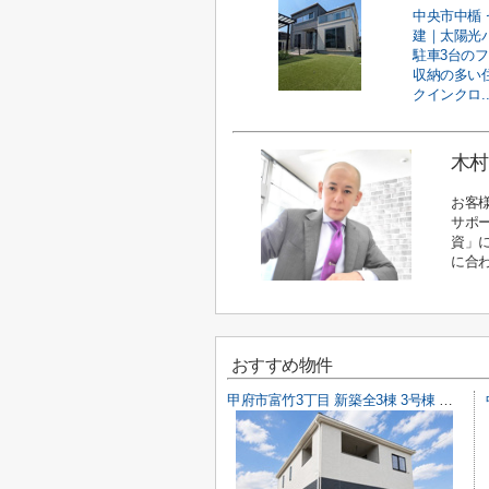
中央市中楯 
建｜太陽光
駐車3台の
収納の多い
クインクロ..
木村
お客
サポ
資」
に合
おすすめ物件
甲府市富竹3丁目 新築全3棟 3号棟 南西道路・車並列3台