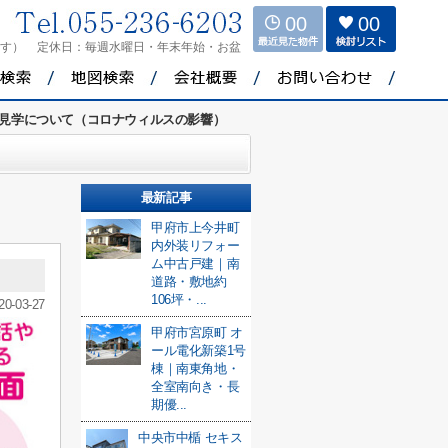
00
00
ます）
定休日：
毎週水曜日・年末年始・お盆
見学について（コロナウィルスの影響）
最新記事
甲府市上今井町
内外装リフォー
ム中古戸建｜南
道路・敷地約
106坪・...
20-03-27
甲府市宮原町 オ
ール電化新築1号
棟｜南東角地・
全室南向き・長
期優...
中央市中楯 セキス