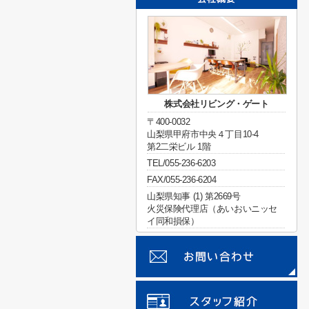
株式会社リビング・ゲート
〒400-0032
山梨県甲府市中央４丁目10-4
第2二栄ビル 1階
TEL/055-236-6203
FAX/055-236-6204
山梨県知事 (1) 第2669号
火災保険代理店（あいおいニッセ
イ同和損保）