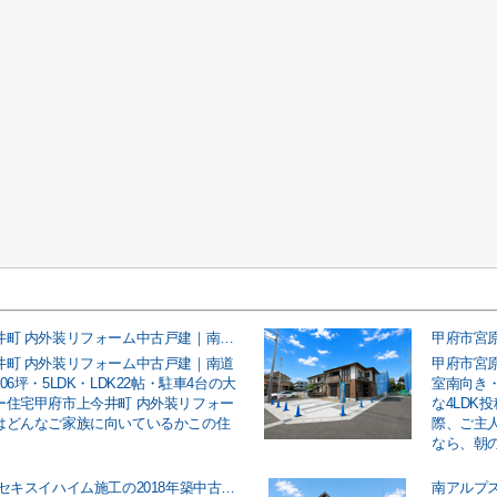
甲府市上今井町 内外装リフォーム中古戸建｜南道路・敷地約106坪・5LDK・LDK22帖・駐車4台の大型ファミリー住宅
井町 内外装リフォーム中古戸建｜南道
甲府市宮
06坪・5LDK・LDK22帖・駐車4台の大
室南向き
ー住宅甲府市上今井町 内外装リフォー
な4LDK
はどんなご家族に向いているかこの住
際、ご主
なら、朝の車
中央市中楯 セキスイハイム施工の2018年築中古戸建｜太陽光パネル付きオール電化・5LDK＋納戸・駐車3台のファミリー向け住宅