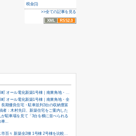
税金(1)
>>全ての記事を見る
XML
RSS2.0
甲府市宮原町 オール電化新築1号棟｜南東角地・全室南向き・長期優良住宅・駐車並列3台の収納豊富な4LDK
原町 オール電化新築1号棟｜南東角地・全
・長期優良住宅・駐車並列3台の収納豊富
投稿者：木村先日、新築住宅をご案内した
人が駐車場を見て「3台を横に並べられる
...
南アルプス市百々 新築全2棟 1号棟 2号棟を比較紹介｜南道路 オール電化 長期優良住宅 4LDK 駐車並列3台の子育て世代向け新築戸建