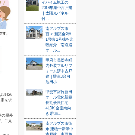
イハイム施工の
2018年築中古戸建
｜太陽光パネル
付...
南アルプス市
百々 新築全2棟
1号棟 2号棟を比
較紹介｜南道路
オール...
甲府市長松寺町
内外装フルリフ
ォーム済中古戸
建｜駐車3台可
池田小...
甲斐市富竹新田
3月26
オール電化新築
自粛を求
長期優良住宅
4LDK 全室南向
き 駐車...
宅の県外
が、ご見
南アルプス市徳
永 建物一新済中
古戸建｜南西角