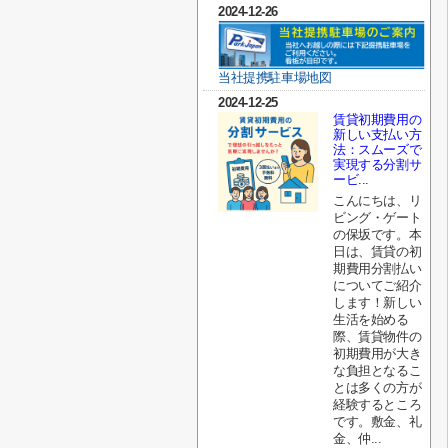
2024-12-26
当社提携駐車場地図
2024-12-25
賃貸初期費用の
新しい支払い方
法：スムーズで
実現する分割サ
ービ...
こんにちは、リ
ビング・ゲート
の保坂です。本
日は、賃貸の初
期費用分割払い
についてご紹介
します！新しい
生活を始める
際、賃貸物件の
初期費用が大き
な負担となるこ
とは多くの方が
経験するところ
です。敷金、礼
金、仲...