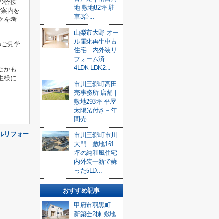
の密接
地 敷地82坪 駐
ご案内を
車3台...
クを考
山梨市大野 オー
ル電化再生中古
のご見学
住宅｜内外装リ
フォーム済
4LDK LDK2...
たかも
主様に
市川三郷町高田
売事務所 店舗｜
敷地293坪 平屋
太陽光付き＋年
間売...
フルリフォー
市川三郷町市川
大門｜敷地161
坪の純和風住宅
内外装一新で蘇
った5LD...
おすすめ記事
甲府市羽黒町｜
新築全2棟 敷地