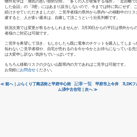
物件見学は「換気の悪い密閉空間」「多くの人が密集する場所」「近距離で
した会話」の「3密」にはあまり該当しないので、今までは特に気にせず、
続けさせていただきましたが、ご見学者様の県外から県内への移動中のリス
慮すると、人が多い週末は、自粛して頂こうという社長判断です。
状況次第では変更が有るかもしれませんが、3月30日からの平日は県外から
者様のご対応は可能です。
ご見学を希望して頂き、もしかしたら既に電車のチケットを購入してしまっ
知れないご見学者様や、自宅が売れるのを今か今かとお待ちになっている売
は大変申し訳ない気持ちでいっぱいです。
もちろん移動リスクの少ない山梨県内の方であればご見学は可能です。
お気軽に
お問合せ
ください。
記事一覧
≪ 前へ｜ぶらくり丁商店街と甲府中心街
甲府市上今井 7LDK
ム済中古住宅｜次へ ≫