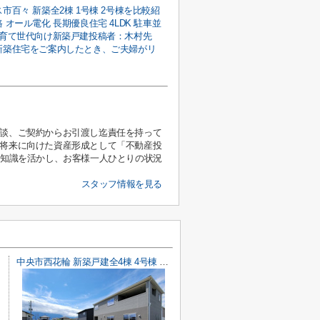
市百々 新築全2棟 1号棟 2号棟を比較紹
 オール電化 長期優良住宅 4LDK 駐車並
子育て世代向け新築戸建投稿者：木村先
新築住宅をご案内したとき、ご夫婦がリ
相談、ご契約からお引渡し迄責任を持って
、将来に向けた資産形成として「不動産投
と知識を活かし、お客様一人ひとりの状況
スタッフ情報を見る
中央市西花輪 新築戸建全4棟 4号棟 車並列3台 敷地93坪