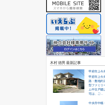
木村 徳男 最新記事
甲府市上今
路・敷地約1
型ファミリ
ム中古戸建
宅は、ご...