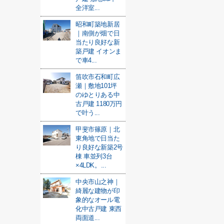
全洋室...
昭和町築地新居
｜南側が畑で日
当たり良好な新
築戸建 イオンま
で車4...
笛吹市石和町広
瀬｜敷地101坪
のゆとりある中
古戸建 1180万円
で叶う...
甲斐市篠原｜北
東角地で日当た
り良好な新築2号
棟 車並列3台
×4LDK。...
中央市山之神｜
綺麗な建物が印
象的なオール電
化中古戸建 東西
両面道...