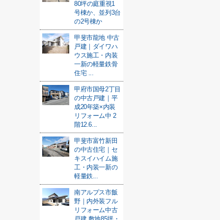
80坪の庭重視1
号棟か、並列3台
の2号棟か
甲斐市龍地 中古
戸建｜ダイワハ
ウス施工・内装
一新の軽量鉄骨
住宅 ...
甲府市国母2丁目
の中古戸建｜平
成20年築×内装
リフォーム中 2
階12.6...
甲斐市富竹新田
の中古住宅｜セ
キスイハイム施
工・内装一新の
軽量鉄...
南アルプス市飯
野｜内外装フル
リフォーム中古
戸建 敷地85坪・