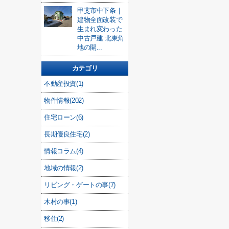
甲斐市中下条｜
建物全面改装で
生まれ変わった
中古戸建 北東角
地の開...
カテゴリ
不動産投資(1)
物件情報(202)
住宅ローン(6)
長期優良住宅(2)
情報コラム(4)
地域の情報(2)
リビング・ゲートの事(7)
木村の事(1)
移住(2)