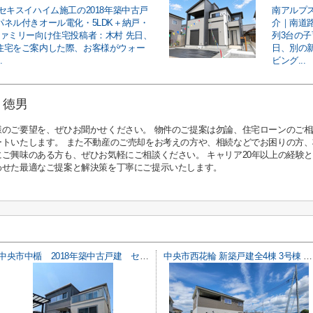
セキスイハイム施工の2018年築中古戸
南アルプス
パネル付きオール電化・5LDK＋納戸・
介｜南道路
ファミリー向け住宅投稿者：木村 先日、
列3台の
住宅をご案内した際、お客様がウォー
日、別の
.
ビング...
 徳男
様のご要望を、ぜひお聞かせください。 物件のご提案は勿論、住宅ローンのご
ートいたします。 また不動産のご売却をお考えの方や、相続などでお困りの方
にご興味のある方も、ぜひお気軽にご相談ください。 キャリア20年以上の経験
わせた最適なご提案と解決策を丁寧にご提示いたします。
中央市中楯 2018年築中古戸建 セキスイハイム施工 太陽光パネル
中央市西花輪 新築戸建全4棟 3号棟 車並列3台 敷地82坪