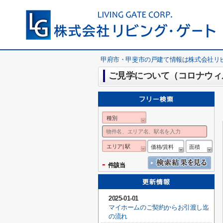
甲府市・甲斐市の戸建て情報は株式会社リ
ご見学について（コロナウィ
種別
エリア| 駅
価格/賃料
面積
-
件該当
2025-01-01
マイホームのご契約からお引渡し迄
の流れ