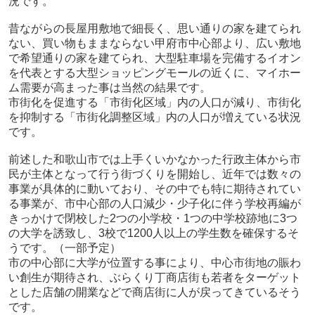
況です。
昔ながらの長屋用敷地で細長く、思い通りの家を建てられ
ない、買い物もままならない甲府市中心部より、広い敷地
で希望通りの家を建てられ、大型駐車場を完備する
イオン
を代表とする大型ショッピングモールの近くに、マイホー
ム需要が高まった事は当然の結果です。
市街化を促進する「市街化区域」内の人口が減り、市街化
を抑制する「市街化調整区域」内の人口が増えている状況
です。
前述した和歌山市では上手くいかなかった行政主体から市
民が主体となって行う街づくりを開始し、近年では数々の
事業が具体的に動いており、その中でも特に期待されてい
る事業が、市中心部の人口減少・少子化に伴う学校再編が
きっかけで閉校した2つの小学校・1つの中学校跡地に3つ
の大学を誘致し、3校で1200人以上の学生数を確保するそ
うです。（一部予定）
市の中心部に大学が位置する事により、中心市街地の賑わ
い創生が期待され、ぶらくり丁商店街も若者をターゲット
とした店舗の開業などで商店街に人が戻ってきているそう
です。