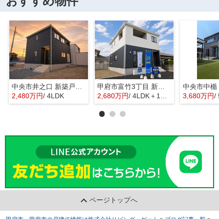
おすすめ物件
中央市井之口 新築戸建全2棟 1号棟 常永駅歩7分 車並列2台
甲府市富竹3丁目 新築全3棟 3号棟 南西道路・車並列3台
2,480万円
/ 4LDK
2,680万円
/ 4LDK＋1S(納戸)
3,680万円
/ 
ページトップへ