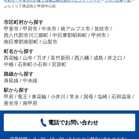
甲府市・甲斐市の戸建て情報は株式会社リビング・ゲート
>
ブログ記事一覧
>
ぶらくり丁商店街と甲府中心街
市区町村から探す
甲斐市
/
甲府市
/
中央市
/
南アルプス市
/
笛吹市
/
西八代郡市川三郷町
/
中巨摩郡昭和町
/
甲州市
/
南巨摩郡南部町
/
山梨市
町名から探す
西花輪
/
山寺
/
万才
/
富竹新田
/
西八幡
/
成島
/
井之口
/
中楯
/
石和町小石和
/
宮原町
路線から探す
身延線
/
中央線
駅から探す
甲府
/
竜王
/
東花輪
/
小井川
/
常永
/
国母
/
塩崎
/
石和温泉
/
善光寺
/
南甲府
電話でお問い合わせ
営業時間：
9：30～18：00（あなたのご都合に合わせます）