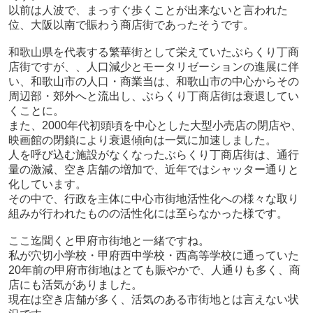
以前は人波で、まっすぐ歩くことが出来ないと言われた
位、大阪以南で賑わう商店街であったそうです。
和歌山県を代表する繁華街として栄えていたぶらくり丁商
店街ですが、、人口減少とモータリゼーションの進展に伴
い、和歌山市の人口・商業当は、和歌山市の中心からその
周辺部・郊外へと流出し、ぶらくり丁商店街は衰退してい
くことに。
また、2000年代初頭頃を中心とした大型小売店の閉店や、
映画館の閉鎖により衰退傾向は一気に加速しました。
人を呼び込む施設がなくなったぶらくり丁商店街は、通行
量の激減、空き店舗の増加で、近年ではシャッター通りと
化しています。
その中で、行政を主体に中心市街地活性化への様々な取り
組みが行われたものの活性化には至らなかった様です。
ここ迄聞くと甲府市街地と一緒ですね。
私が穴切小学校・甲府西中学校・西高等学校に通っていた
20年前の甲府市街地はとても賑やかで、人通りも多く、商
店にも活気がありました。
現在は空き店舗が多く、活気のある市街地とは言えない状