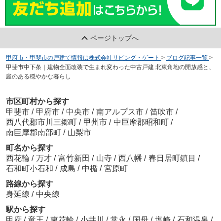
ページトップへ
甲府市・甲斐市の戸建て情報は株式会社リビング・ゲート
>
ブログ記事一覧
>
甲斐市中下条｜建物全面改装で生まれ変わった中古戸建 北東角地の開放感と、
庭のある穏やかな暮らし
市区町村から探す
甲斐市
/
甲府市
/
中央市
/
南アルプス市
/
笛吹市
/
西八代郡市川三郷町
/
甲州市
/
中巨摩郡昭和町
/
南巨摩郡南部町
/
山梨市
町名から探す
西花輪
/
万才
/
富竹新田
/
山寺
/
西八幡
/
春日居町鎮目
/
石和町小石和
/
成島
/
中楯
/
宮原町
路線から探す
身延線
/
中央線
駅から探す
甲府
/
竜王
/
東花輪
/
小井川
/
常永
/
国母
/
塩崎
/
石和温泉
/