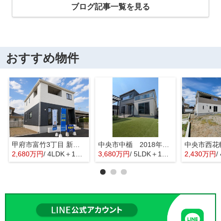
ブログ記事一覧を見る
おすすめ物件
甲府市富竹3丁目 新築全3棟 3号棟 南西道路・車並列3台
中央市中楯 2018年築中古戸建 セキスイハイム施工 太陽光パネル
2,680万円
/ 4LDK＋1S(納戸)
3,680万円
/ 5LDK＋1S(納戸)
2,430万円
/