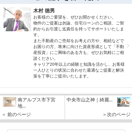
木村 徳男
お客様のご要望を、ぜひお聞かせください。
物件のご提案は勿論、住宅ローンのご相談、ご契
約からお引渡し迄責任を持ってサポートいたしま
す。
また不動産のご売却をお考えの方や、相続などで
お困りの方、将来に向けた資産形成として「不動
産投資」にご興味のある方も、ぜひお気軽にご相
談ください。
キャリア20年以上の経験と知識を活かし、お客様
一人ひとりの状況に合わせた最適なご提案と解決
策を丁寧にご提示いたします。
南アルプス市下宮
中央市山之神｜綺麗...
地...
＜ 前のページ
＞次のページ