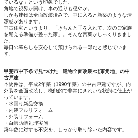
ているな」という印象でした。
角地で視界が開け、車の通りも穏やか。
しかも建物は全面改装済みで、中に入ると新築のような清
潔感があります。
中古住宅というより、「きちんと手を入れて、次のご家族
を迎える準備が整った家」。そんな言葉がしっくりきまし
た。
毎日の暮らしを安心して預けられる一邸だと感じていま
す。
甲斐市中下条で見つけた「建物全面改装×北東角地」の中
古戸建
本物件は、平成2年築（1990年築）の中古戸建ですが、内
外装を全面改装し、機能的で非常にきれいな状態に仕上が
っています。
・水回り新品交換
・内装フルリフォーム
・外装リフォーム
・白蟻防蟻処理実施
築年数に対する不安を、しっかり取り除いた内容です。