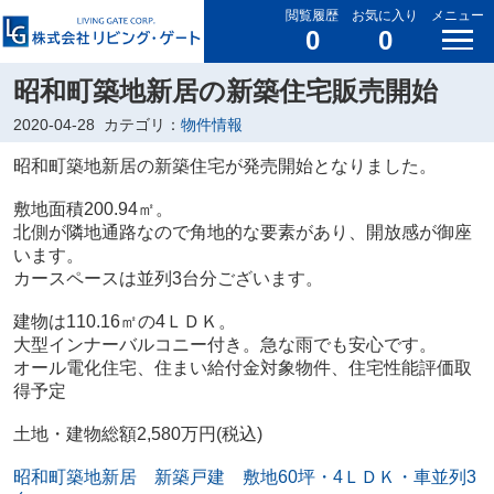
閲覧履歴
お気に入り
メニュー
0
0
昭和町築地新居の新築住宅販売開始
2020-04-28
カテゴリ：
物件情報
昭和町築地新居の新築住宅が発売開始となりました。
敷地面積200.94㎡。
北側が隣地通路なので角地的な要素があり、開放感が御座
います。
カースペースは並列3台分ございます。
建物は110.16㎡の4ＬＤＫ。
大型インナーバルコニー付き。急な雨でも安心です。
オール電化住宅、住まい給付金対象物件、住宅性能評価取
得予定
土地・建物総額2,580万円(税込)
昭和町築地新居 新築戸建 敷地60坪・4ＬＤＫ・車並列3