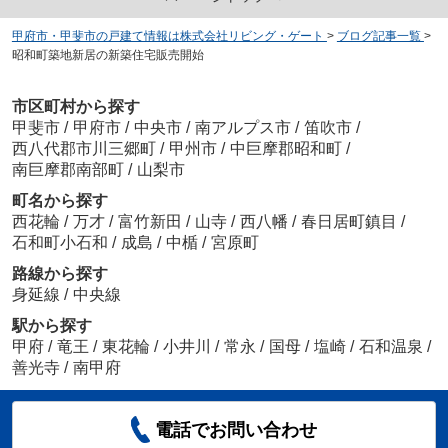
甲府市・甲斐市の戸建て情報は株式会社リビング・ゲート
>
ブログ記事一覧
>
昭和町築地新居の新築住宅販売開始
市区町村から探す
甲斐市
/
甲府市
/
中央市
/
南アルプス市
/
笛吹市
/
西八代郡市川三郷町
/
甲州市
/
中巨摩郡昭和町
/
南巨摩郡南部町
/
山梨市
町名から探す
西花輪
/
万才
/
富竹新田
/
山寺
/
西八幡
/
春日居町鎮目
/
石和町小石和
/
成島
/
中楯
/
宮原町
路線から探す
身延線
/
中央線
駅から探す
甲府
/
竜王
/
東花輪
/
小井川
/
常永
/
国母
/
塩崎
/
石和温泉
/
善光寺
/
南甲府
電話でお問い合わせ