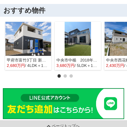
おすすめ物件
甲府市富竹3丁目 新築全3棟 3号棟 南西道路・車並列3台
中央市中楯 2018年築中古戸建 セキスイハイム施工 太陽光パネル
2,680万円
/ 4LDK＋1S(納戸)
3,680万円
/ 5LDK＋1S(納戸)
2,430万円
/
ページトップへ