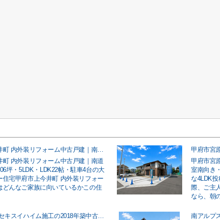
甲府市上今井町 内外装リフォーム中古戸建｜南道路・敷地約106坪・5LDK・LDK22帖・駐車4台の大型ファミリー住宅
井町 内外装リフォーム中古戸建｜南道
甲府市宮
06坪・5LDK・LDK22帖・駐車4台の大
室南向き
ー住宅甲府市上今井町 内外装リフォー
な4LDK
はどんなご家族に向いているかこの住
際、ご主
なら、朝の車
中央市中楯 セキスイハイム施工の2018年築中古戸建｜太陽光パネル付きオール電化・5LDK＋納戸・駐車3台のファミリー向け住宅