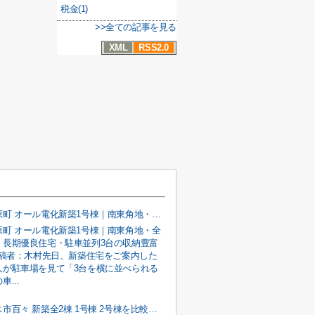
税金(1)
>>全ての記事を見る
XML
RSS2.0
甲府市宮原町 オール電化新築1号棟｜南東角地・全室南向き・長期優良住宅・駐車並列3台の収納豊富な4LDK
原町 オール電化新築1号棟｜南東角地・全
・長期優良住宅・駐車並列3台の収納豊富
投稿者：木村先日、新築住宅をご案内した
人が駐車場を見て「3台を横に並べられる
...
南アルプス市百々 新築全2棟 1号棟 2号棟を比較紹介｜南道路 オール電化 長期優良住宅 4LDK 駐車並列3台の子育て世代向け新築戸建