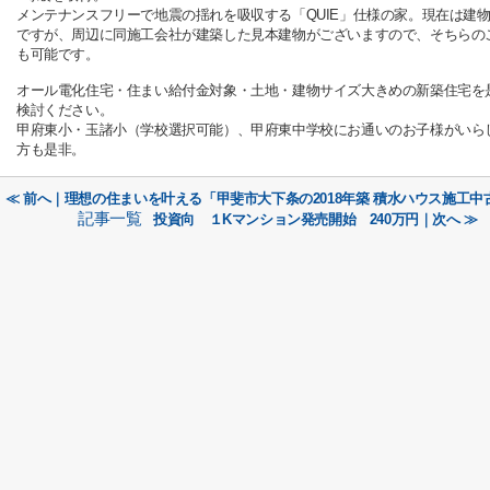
メンテナンスフリーで地震の揺れを吸収する「QUIE」仕様の家。現在は建
ですが、周辺に同施工会社が建築した見本建物がございますので、そちらの
も可能です。
オール電化住宅・住まい給付金対象・土地・建物サイズ大きめの新築住宅を
検討ください。
甲府東小・玉諸小（学校選択可能）、甲府東中学校にお通いのお子様がいら
方も是非。
≪ 前へ｜理想の住まいを叶える「甲斐市大下条の2018年築 積水ハウス施工
記事一覧
投資向 １Kマンション発売開始 240万円｜次へ ≫