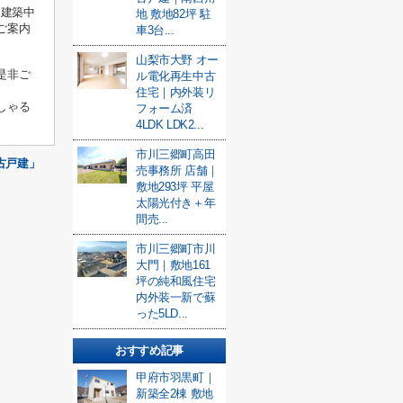
物建築中
地 敷地82坪 駐
ご案内
車3台...
山梨市大野 オー
是非ご
ル電化再生中古
住宅｜内外装リ
しゃる
フォーム済
4LDK LDK2...
市川三郷町高田
中古戸建」
売事務所 店舗｜
敷地293坪 平屋
太陽光付き＋年
間売...
市川三郷町市川
大門｜敷地161
坪の純和風住宅
内外装一新で蘇
った5LD...
おすすめ記事
甲府市羽黒町｜
新築全2棟 敷地