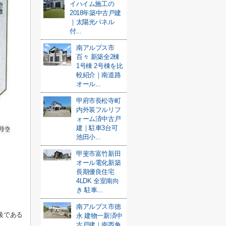
イハイム施工の
2018年築中古戸建
｜太陽光パネル
付...
南アルプス市
百々 新築全2棟
1号棟 2号棟を比
較紹介｜南道路
オール...
甲府市長松寺町
内外装フルリフ
ォーム済中古戸
建｜駐車3台可
池田小...
甲斐市富竹新田
オール電化新築
長期優良住宅
4LDK 全室南向
き 駐車...
南アルプス市徳
級である
永 建物一新済中
古戸建｜南西角