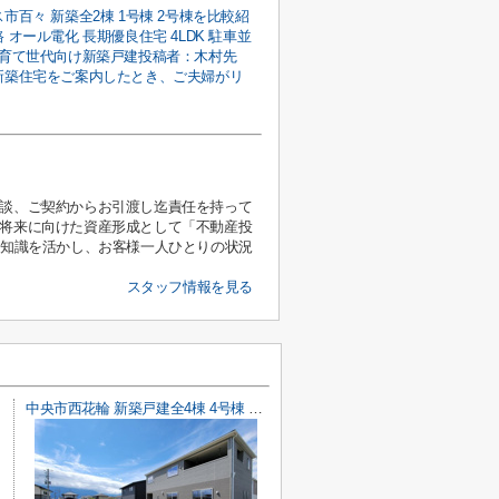
市百々 新築全2棟 1号棟 2号棟を比較紹
 オール電化 長期優良住宅 4LDK 駐車並
子育て世代向け新築戸建投稿者：木村先
新築住宅をご案内したとき、ご夫婦がリ
相談、ご契約からお引渡し迄責任を持って
、将来に向けた資産形成として「不動産投
と知識を活かし、お客様一人ひとりの状況
スタッフ情報を見る
中央市西花輪 新築戸建全4棟 4号棟 車並列3台 敷地93坪