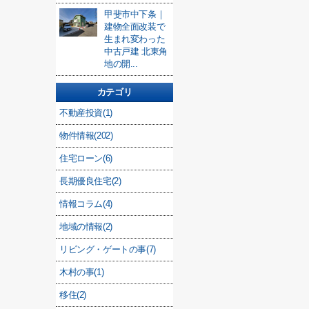
甲斐市中下条｜
建物全面改装で
生まれ変わった
中古戸建 北東角
地の開...
カテゴリ
不動産投資(1)
物件情報(202)
住宅ローン(6)
長期優良住宅(2)
情報コラム(4)
地域の情報(2)
リビング・ゲートの事(7)
木村の事(1)
移住(2)