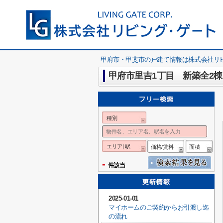
甲府市・甲斐市の戸建て情報は株式会社リ
甲府市里吉1丁目 新築全2棟
種別
エリア| 駅
価格/賃料
面積
-
件該当
2025-01-01
マイホームのご契約からお引渡し迄
の流れ