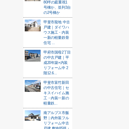
80坪の庭重視1
号棟か、並列3台
の2号棟か
甲斐市龍地 中古
戸建｜ダイワハ
ウス施工・内装
一新の軽量鉄骨
住宅 ...
甲府市国母2丁目
の中古戸建｜平
成20年築×内装
リフォーム中 2
階12.6...
甲斐市富竹新田
の中古住宅｜セ
キスイハイム施
工・内装一新の
軽量鉄...
南アルプス市飯
野｜内外装フル
リフォーム中古
戸建 敷地85坪・