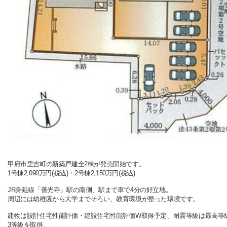
甲府市里吉町の新築戸建全2棟が発売開始です。
1号棟2,090万円(税込)・2号棟2,150万円(税込)
JR身延線「善光寺」駅の南側、駅まで車で4分の好立地。
周辺には幼稚園から大学までそろい、教育環境が整った環境です。
建物は設計住宅性能評価・建設住宅性能評価W取得予定、耐震等級は最高等
3等級を取得。