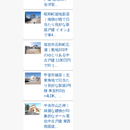
全洋室...
昭和町築地新居
｜南側が畑で日
当たり良好な新
築戸建 イオンま
で車4...
笛吹市石和町広
瀬｜敷地101坪
のゆとりある中
古戸建 1180万円
で叶う...
甲斐市篠原｜北
東角地で日当た
り良好な新築2号
棟 車並列3台
×4LDK。...
中央市山之神｜
綺麗な建物が印
象的なオール電
化中古戸建 東西
両面道...