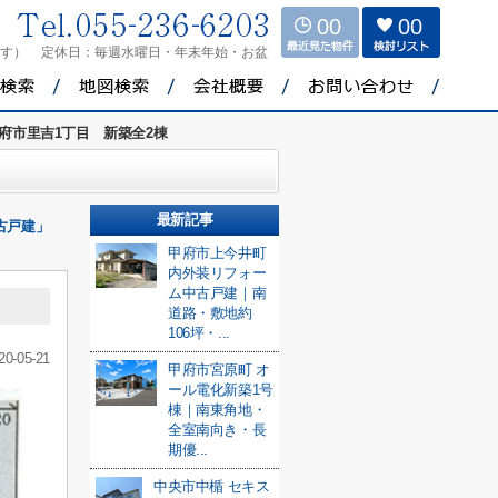
00
00
ます）
定休日：
毎週水曜日・年末年始・お盆
府市里吉1丁目 新築全2棟
最新記事
中古戸建」
甲府市上今井町
内外装リフォー
ム中古戸建｜南
道路・敷地約
106坪・...
20-05-21
甲府市宮原町 オ
ール電化新築1号
棟｜南東角地・
全室南向き・長
期優...
中央市中楯 セキス