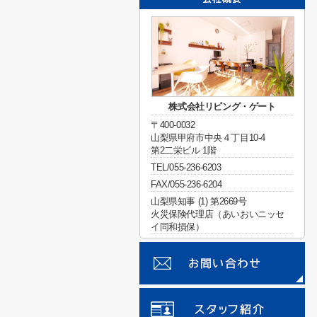
株式会社リビング・ゲート
〒400-0032
山梨県甲府市中央４丁目10-4
第2二栄ビル 1階
TEL/055-236-6203
FAX/055-236-6204
山梨県知事 (1) 第2669号
火災保険代理店（あいおいニッセ
イ同和損保）