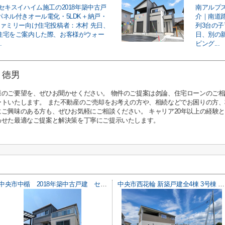
セキスイハイム施工の2018年築中古戸
南アルプス
パネル付きオール電化・5LDK＋納戸・
介｜南道路
ファミリー向け住宅投稿者：木村 先日、
列3台の
住宅をご案内した際、お客様がウォー
日、別の
.
ビング...
 徳男
様のご要望を、ぜひお聞かせください。 物件のご提案は勿論、住宅ローンのご
ートいたします。 また不動産のご売却をお考えの方や、相続などでお困りの方
にご興味のある方も、ぜひお気軽にご相談ください。 キャリア20年以上の経験
わせた最適なご提案と解決策を丁寧にご提示いたします。
中央市中楯 2018年築中古戸建 セキスイハイム施工 太陽光パネル
中央市西花輪 新築戸建全4棟 3号棟 車並列3台 敷地82坪