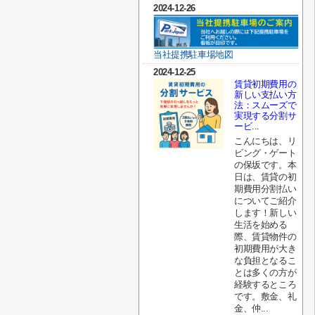
2024-12-26
当社提携駐車場地図
2024-12-25
賃貸初期費用の
新しい支払い方
法：スムーズで
実現する分割サ
ービ...
こんにちは、リ
ビング・ゲート
の保坂です。本
日は、賃貸の初
期費用分割払い
についてご紹介
します！新しい
生活を始める
際、賃貸物件の
初期費用が大き
な負担となるこ
とは多くの方が
経験するところ
です。敷金、礼
金、仲...