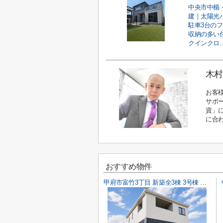
中央市中楯 
建｜太陽光
駐車3台の
収納の多い
クインクロ..
木村
お客
サポ
資」
に合
おすすめ物件
甲府市富竹3丁目 新築全3棟 3号棟 南西道路・車並列3台