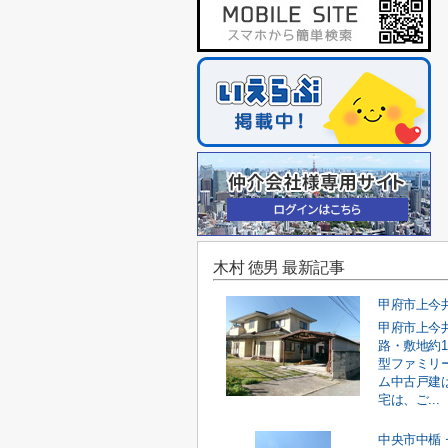
木村 徳男 最新記事
甲府市上今
路・敷地約1
型ファミリ
ム中古戸建
宅は、ご...