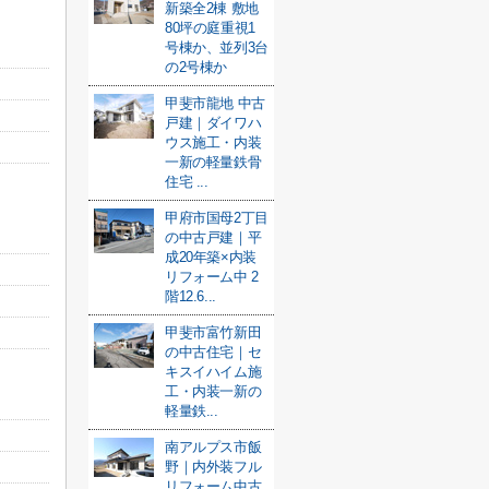
新築全2棟 敷地
80坪の庭重視1
号棟か、並列3台
の2号棟か
甲斐市龍地 中古
戸建｜ダイワハ
ウス施工・内装
一新の軽量鉄骨
住宅 ...
甲府市国母2丁目
の中古戸建｜平
成20年築×内装
リフォーム中 2
階12.6...
甲斐市富竹新田
の中古住宅｜セ
キスイハイム施
工・内装一新の
軽量鉄...
南アルプス市飯
野｜内外装フル
リフォーム中古