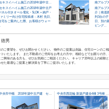
中央市中楯 セキスイハイム施工の2018年築中古戸建｜太陽光パネル付きオール電化・5LDK＋納戸・駐車3台のファミリー向け住宅
セキスイハイム施工の2018年築中古戸
南アルプス
パネル付きオール電化・5LDK＋納戸・
介｜南道路
ファミリー向け住宅投稿者：木村 先日、
列3台の
住宅をご案内した際、お客様がウォー
日、別の
.
ビング...
 徳男
様のご要望を、ぜひお聞かせください。 物件のご提案は勿論、住宅ローンのご
ートいたします。 また不動産のご売却をお考えの方や、相続などでお困りの方
にご興味のある方も、ぜひお気軽にご相談ください。 キャリア20年以上の経験
わせた最適なご提案と解決策を丁寧にご提示いたします。
中央市中楯 2018年築中古戸建 セキスイハイム施工 太陽光パネル
中央市西花輪 新築戸建全4棟 3号棟 車並列3台 敷地82坪