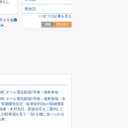
待ちし
税金(1)
>>全ての記事を見る
リットも徹
XML
RSS2.0
 ≫
甲府市宮原町 オール電化新築1号棟｜南東角地・全室南向き・長期優良住宅・駐車並列3台の収納豊富な4LDK
原町 オール電化新築1号棟｜南東角地・全
・長期優良住宅・駐車並列3台の収納豊富
投稿者：木村先日、新築住宅をご案内した
人が駐車場を見て「3台を横に並べられる
...