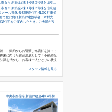
南アルプス市百々 新築全2棟 1号棟 2号棟を比較紹介｜南道路 オール電化 長期優良住宅 4LDK 駐車並列3台の子育て世代向け新築戸建
市百々 新築全2棟 1号棟 2号棟を比較紹
 オール電化 長期優良住宅 4LDK 駐車並
子育て世代向け新築戸建投稿者：木村先
新築住宅をご案内したとき、ご夫婦がリ
相談、ご契約からお引渡し迄責任を持って
、将来に向けた資産形成として「不動産投
と知識を活かし、お客様一人ひとりの状況
スタッフ情報を見る
中央市西花輪 新築戸建全4棟 4号棟 車並列3台 敷地93坪