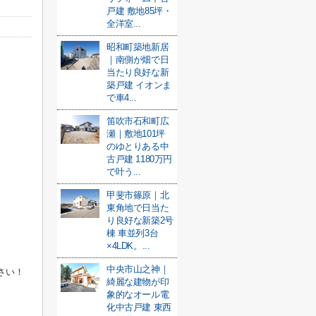
戸建 敷地85坪・
全洋室...
昭和町築地新居
｜南側が畑で日
当たり良好な新
築戸建 イオンま
で車4...
笛吹市石和町広
瀬｜敷地101坪
のゆとりある中
古戸建 1180万円
で叶う...
甲斐市篠原｜北
東角地で日当た
り良好な新築2号
棟 車並列3台
×4LDK。...
中央市山之神｜
さい！
綺麗な建物が印
象的なオール電
化中古戸建 東西