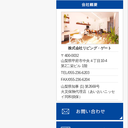
株式会社リビング・ゲート
〒400-0032
山梨県甲府市中央４丁目10-4
第2二栄ビル 1階
TEL/055-236-6203
FAX/055-236-6204
山梨県知事 (1) 第2669号
火災保険代理店（あいおいニッセ
イ同和損保）