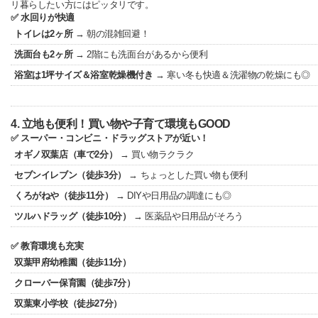
リ暮らしたい方にはピッタリです。
✅ 水回りが快適
トイレは2ヶ所
→ 朝の混雑回避！
洗面台も2ヶ所
→ 2階にも洗面台があるから便利
浴室は1坪サイズ＆浴室乾燥機付き
→ 寒い冬も快適＆洗濯物の乾燥にも◎
4. 立地も便利！買い物や子育て環境もGOOD
✅ スーパー・コンビニ・ドラッグストアが近い！
オギノ双葉店（車で2分）
→ 買い物ラクラク
セブンイレブン（徒歩3分）
→ ちょっとした買い物も便利
くろがねや（徒歩11分）
→ DIYや日用品の調達にも◎
ツルハドラッグ（徒歩10分）
→ 医薬品や日用品がそろう
✅ 教育環境も充実
双葉甲府幼稚園（徒歩11分）
クローバー保育園（徒歩7分）
双葉東小学校（徒歩27分）