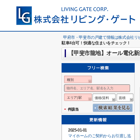
甲府市・甲斐市の戸建て情報は株式会社リ
駐車4台可！快適な住まいをチェック！
【甲斐市龍地】オール電化新築
種別
エリア| 駅
価格/賃料
面積
-
件該当
2025-01-01
マイホームのご契約からお引渡し迄