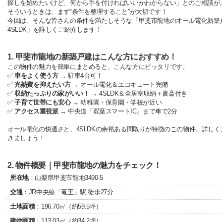
探しを始めたいけど、何から手を付ければいいかわからない」とのご相談が
そういうときは、まず“条件を整理すること”が大切です！
今回は、そんな皆さんの条件を満たしそうな「甲斐市龍地のオール電化新築
4SLDK」を詳しくご紹介します！
1. 甲斐市龍地の新築戸建はこんな方におすすめ！
この物件の魅力を簡単にまとめると、こんな方にピッタリです。
✅
車をよく使う方
→ 駐車4台可！
✅
光熱費を抑えたい方
→ オール電化＆エコキュート完備
✅
収納たっぷりの家がいい！
→ 4SLDK＆全居室収納＋書斎付き
✅
子育て世帯にも安心
→ 幼稚園・保育園・学校が近い
✅
アクセス重視派
→ 中央道「双葉スマートIC」まで車で2分
オール電化の快適さと、4SLDKの余裕ある間取りが特徴のこの物件。詳しく
きましょう！
2. 物件概要｜甲斐市龍地の魅力をチェック！
所在地
：山梨県甲斐市龍地3490-5
交通
：JR中央線「竜王」駅 徒歩27分
土地面積
：196.70㎡（約59.5坪）
建物面積
：113.03㎡（約34.2坪）