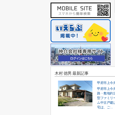
木村 徳男 最新記事
甲府市上今
路・敷地約1
型ファミリ
ム中古戸建
宅は、ご...