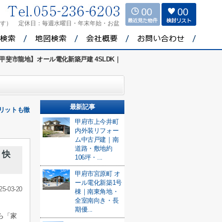
00
00
ます）
定休日：
毎週水曜日・年末年始・お盆
甲斐市龍地】オール電化新築戸建 4SLDK｜
最新記事
リットも徹
甲府市上今井町
内外装リフォー
ム中古戸建｜南
道路・敷地約
！快
106坪・...
甲府市宮原町 オ
ール電化新築1号
25-03-20
棟｜南東角地・
全室南向き・長
期優...
ら「家