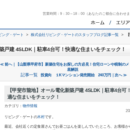
営業時間：
9：30～18：00（あなたのご都合に合わせ
ビング・ゲート
>
株式会社リビング・ゲートのスタッフブログ記事一覧
>
【
戸建 4SLDK｜駐車4台可！快適な住まいをチェック！
≪ 前へ｜【山梨県甲府市】新築住宅をお探しの方必見！住宅ローンや税制のメ
底解説
記事一覧
投資向 １Kマンション発売開始 240万円｜次へ ≫
【甲斐市龍地】オール電化新築戸建 4SLDK｜駐車4台可
適な住まいをチェック！
カテゴリ：
物件情報
20
リビング・ゲートの
木村
です。
最近、会社近くの定食屋さんでお昼ごはんを楽しんでいたところ、お客様か