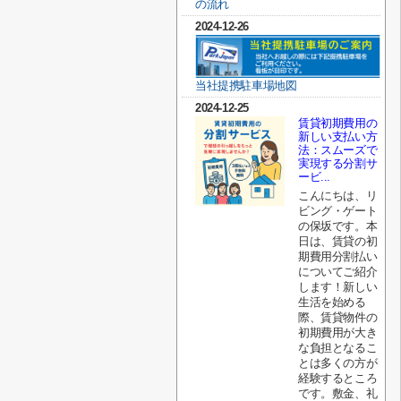
の流れ
2024-12-26
当社提携駐車場地図
2024-12-25
賃貸初期費用の
新しい支払い方
法：スムーズで
実現する分割サ
ービ...
こんにちは、リ
ビング・ゲート
の保坂です。本
日は、賃貸の初
期費用分割払い
についてご紹介
します！新しい
生活を始める
際、賃貸物件の
初期費用が大き
な負担となるこ
とは多くの方が
経験するところ
です。敷金、礼