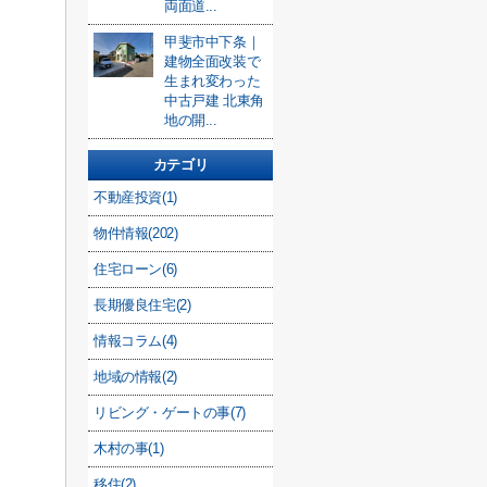
両面道...
甲斐市中下条｜
建物全面改装で
生まれ変わった
中古戸建 北東角
地の開...
カテゴリ
不動産投資(1)
物件情報(202)
住宅ローン(6)
長期優良住宅(2)
情報コラム(4)
地域の情報(2)
リビング・ゲートの事(7)
木村の事(1)
移住(2)