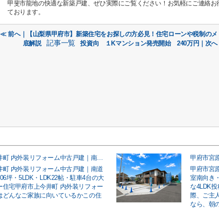
甲斐市龍地の快適な新築戸建、ぜひ実際にご覧ください！お気軽にご連絡お
ております。
≪ 前へ｜【山梨県甲府市】新築住宅をお探しの方必見！住宅ローンや税制のメ
記事一覧
底解説
投資向 １Kマンション発売開始 240万円｜次へ
甲府市上今井町 内外装リフォーム中古戸建｜南道路・敷地約106坪・5LDK・LDK22帖・駐車4台の大型ファミリー住宅
井町 内外装リフォーム中古戸建｜南道
甲府市宮
06坪・5LDK・LDK22帖・駐車4台の大
室南向き
ー住宅甲府市上今井町 内外装リフォー
な4LDK
はどんなご家族に向いているかこの住
際、ご主
なら、朝の車