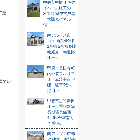
。
中央市中楯 セキス
イハイム施工の
戸建
2018年築中古戸建
｜太陽光パネル
付...
南アルプス市
百々 新築全2棟
1号棟 2号棟を比
較紹介｜南道路
オール...
甲府市長松寺町
内外装フルリフ
ォーム済中古戸
見てい
建｜駐車3台可
池田小...
甲斐市富竹新田
オール電化新築
長期優良住宅
4LDK 全室南向
き 駐車...
南アルプス市徳
永 建物一新済中