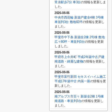
常永駅歩7分 車3台
の情報を更新しま
した。
2026-08-06
中央市西花輪 新築戸建全4棟 3号棟
車並列3台 敷地82坪
の情報を更新し
ました。
2026-08-06
甲斐市中下条 新築全2棟 2号棟 敷地
広々80坪・車並列3台
の情報を更新
しました。
2026-08-06
甲府市上今井町 平成2年築中古戸建
南道路・綺麗な建物
の情報を更新し
ました。
2026-08-06
甲斐市富竹新田 セキスイハイム施工
平成17年築中古 内装一新
の情報を更
新しました。
2026-08-06
南アルプス市百々 新築全2棟 1号棟
南道路・車並列3台
の情報を更新し
ました。