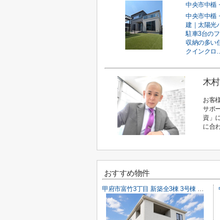
中央市中楯 
建｜太陽光
駐車3台の
収納の多い
クインクロ..
木村
お客
サポ
資」
に合
おすすめ物件
甲府市富竹3丁目 新築全3棟 3号棟 南西道路・車並列3台