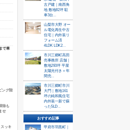
古戸建｜南西角
地 敷地82坪 駐
車3台...
山梨市大野 オー
ル電化再生中古
住宅｜内外装リ
フォーム済
4LDK LDK2...
まで車
市川三郷町高田
売事務所 店舗｜
敷地293坪 平屋
太陽光付き＋年
間売...
市川三郷町市川
ビング階
大門｜敷地161
坪の純和風住宅
内外装一新で蘇
掃除も
った5LD...
ませ
おすすめ記事
！スッキ
甲府市羽黒町｜