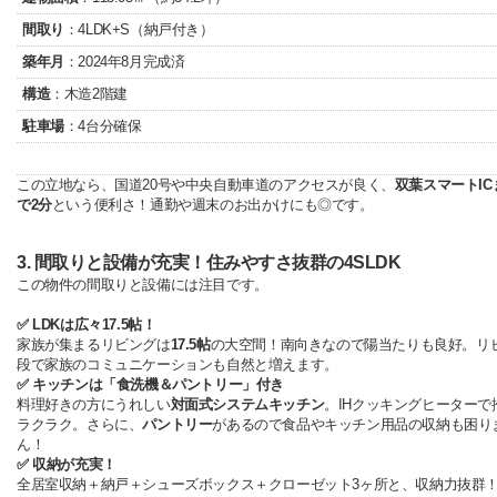
間取り
：4LDK+S（納戸付き）
築年月
：2024年8月完成済
構造
：木造2階建
駐車場
：4台分確保
この立地なら、国道20号や中央自動車道のアクセスが良く、
双葉スマートIC
で2分
という便利さ！通勤や週末のお出かけにも◎です。
3. 間取りと設備が充実！住みやすさ抜群の4SLDK
この物件の間取りと設備には注目です。
✅ LDKは広々17.5帖！
家族が集まるリビングは
17.5帖
の大空間！南向きなので陽当たりも良好。リ
段で家族のコミュニケーションも自然と増えます。
✅ キッチンは「食洗機＆パントリー」付き
料理好きの方にうれしい
対面式システムキッチン
。IHクッキングヒーターで
ラクラク。さらに、
パントリー
があるので食品やキッチン用品の収納も困り
ん！
✅ 収納が充実！
全居室収納＋納戸＋シューズボックス＋クローゼット3ヶ所と、収納力抜群