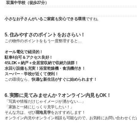
双葉中学校（徒歩27分）
小さなお子さんがいるご家庭も安心できる環境
ですね。
5. 住みやすさのポイントをおさらい！
この物件のポイントをもう一度整理すると…
オール電化で経済的！
駐車4台可＆アクセス良好！
4SLDK＋納戸＋全居室収納で収納力抜群！
水回り設備も充実！浴室乾燥機・食洗機付き！
スーパー・学校が近くて便利！
この環境なら、
快適な新生活がすぐに始められます！
6. 実際に見てみませんか？オンライン内見もOK！
「写真や情報だけじゃイメージが湧かない…」
「家族と一緒にじっくり見学したい！」
そんな方は、ぜひ
現地見学
をおすすめします！
オンライン内見やオンライン相談も可能なので、お気軽にお問い合わせくだ