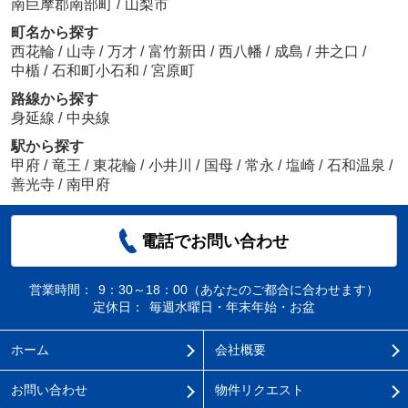
南巨摩郡南部町
/
山梨市
町名から探す
西花輪
/
山寺
/
万才
/
富竹新田
/
西八幡
/
成島
/
井之口
/
中楯
/
石和町小石和
/
宮原町
路線から探す
身延線
/
中央線
駅から探す
甲府
/
竜王
/
東花輪
/
小井川
/
国母
/
常永
/
塩崎
/
石和温泉
/
善光寺
/
南甲府
電話でお問い合わせ
営業時間：
9：30～18：00（あなたのご都合に合わせます）
定休日：
毎週水曜日・年末年始・お盆
ホーム
会社概要
お問い合わせ
物件リクエスト