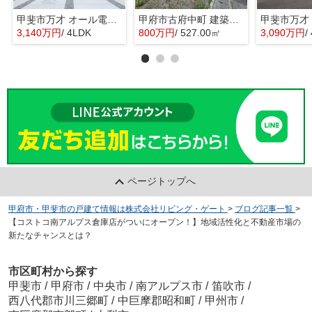
甲斐市万才 オール電化新築戸建 全3棟 2号棟 南西道路
甲府市古府中町 建築条件なし売地 敷地159坪・整形地
3,140万円
/ 4LDK
800万円
/ 527.00㎡
3,090万円
/
ページトップへ
甲府市・甲斐市の戸建て情報は株式会社リビング・ゲート
>
ブログ記事一覧
>
【コストコ南アルプス倉庫店がついにオープン！】地域活性化と不動産市場の
新たなチャンスとは？
市区町村から探す
甲斐市
/
甲府市
/
中央市
/
南アルプス市
/
笛吹市
/
西八代郡市川三郷町
/
中巨摩郡昭和町
/
甲州市
/