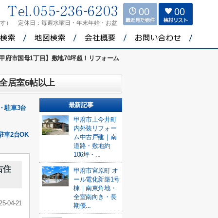
00
00
ます）
定休日：
毎週水曜日・年末年始・お盆
甲府市国母1丁目】敷地70坪超！リフォーム
全居室6帖以上
最新記事
・駐車3台
甲府市上今井町
内外装リフォー
車2台OK
ム中古戸建｜南
道路・敷地約
106坪・...
古住
甲府市宮原町 オ
ール電化新築1号
棟｜南東角地・
全室南向き・長
25-04-21
期優...