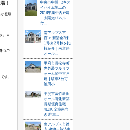
中央市中楯 セキス
登場！
イハイム施工の
2018年築中古戸建
宅が登場
｜太陽光パネル
付...
南アルプス市
み」＝
百々 新築全2棟
1号棟 2号棟を比
較紹介｜南道路
持つご
オール...
甲府市長松寺町
内外装フルリフ
ォーム済中古戸
トです。
建｜駐車3台可
池田小...
甲斐市富竹新田
オール電化新築
長期優良住宅
4LDK 全室南向
き 駐車...
南アルプス市徳
永 建物一新済中