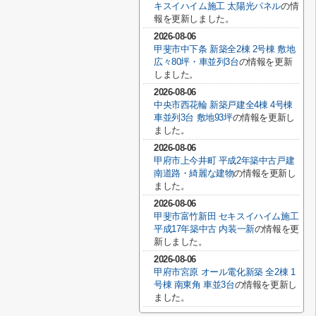
キスイハイム施工 太陽光パネル
の情
報を更新しました。
2026-08-06
甲斐市中下条 新築全2棟 2号棟 敷地
広々80坪・車並列3台
の情報を更新
しました。
2026-08-06
中央市西花輪 新築戸建全4棟 4号棟
車並列3台 敷地93坪
の情報を更新し
ました。
2026-08-06
甲府市上今井町 平成2年築中古戸建
南道路・綺麗な建物
の情報を更新し
ました。
2026-08-06
甲斐市富竹新田 セキスイハイム施工
平成17年築中古 内装一新
の情報を更
新しました。
2026-08-06
甲府市宮原 オール電化新築 全2棟 1
号棟 南東角 車並3台
の情報を更新し
ました。