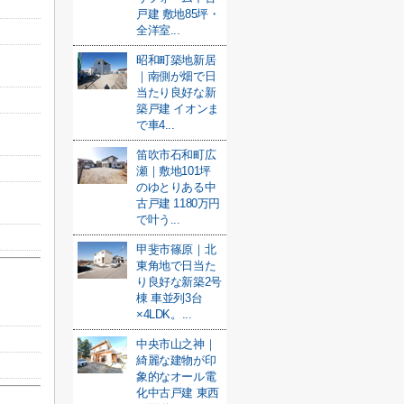
戸建 敷地85坪・
全洋室...
昭和町築地新居
｜南側が畑で日
当たり良好な新
築戸建 イオンま
で車4...
笛吹市石和町広
瀬｜敷地101坪
のゆとりある中
古戸建 1180万円
で叶う...
甲斐市篠原｜北
東角地で日当た
り良好な新築2号
棟 車並列3台
×4LDK。...
中央市山之神｜
綺麗な建物が印
象的なオール電
化中古戸建 東西