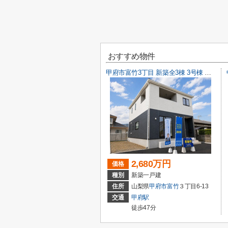
おすすめ物件
甲府市富竹3丁目 新築全3棟 3号棟 南西道路・車並列3台
2,680万円
価格
種別
新築一戸建
住所
山梨県
甲府市
富竹
３丁目6-13
交通
甲府駅
徒歩47分