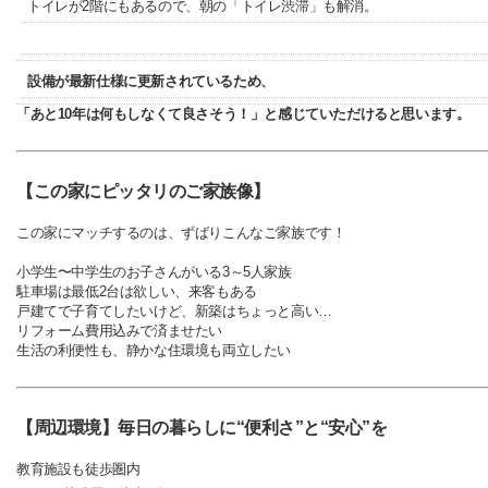
トイレが2階にもあるので、朝の「トイレ渋滞」も解消。
設備が最新仕様に更新されているため、
「あと10年は何もしなくて良さそう！」と感じていただけると思います。
【この家にピッタリのご家族像】
この家にマッチするのは、ずばりこんなご家族です！
小学生〜中学生のお子さんがいる3～5人家族
駐車場は最低2台は欲しい、来客もある
戸建てで子育てしたいけど、新築はちょっと高い…
リフォーム費用込みで済ませたい
生活の利便性も、静かな住環境も両立したい
【周辺環境】毎日の暮らしに“便利さ”と“安心”を
教育施設も徒歩圏内