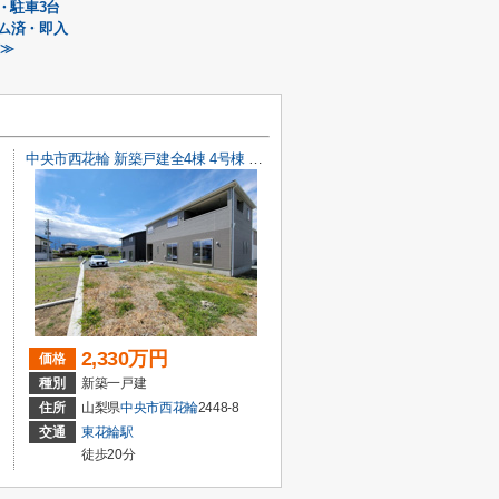
・駐車3台
ム済・即入
 ≫
中央市西花輪 新築戸建全4棟 4号棟 車並列3台 敷地93坪
2,330万円
価格
種別
新築一戸建
住所
山梨県
中央市
西花輪
2448-8
交通
東花輪駅
徒歩20分