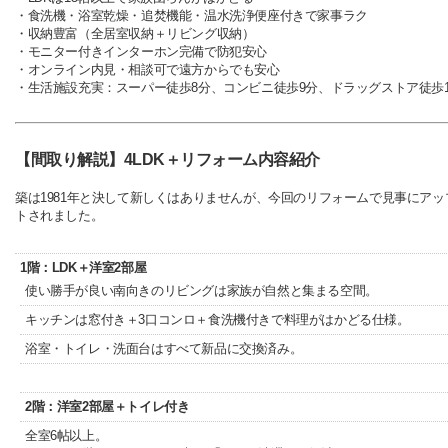
・食洗機・浴室乾燥・追焚機能・温水洗浄便座付き
で家事ラク
・収納豊富（全居室収納＋リビング収納）
・モニター付きインターホン完備で防犯安心
・オンライン内見・相談可
で遠方からでも安心
・生活施設充実
：スーパー徒歩8分、コンビニ徒歩9分、ドラッグストア徒歩1
【間取り解説】4LDK＋リフォーム内容紹介
築は1981年と決して新しくはありませんが、今回のリフォームで見事にアッ
トされました。
1階：LDK＋洋室2部屋
使い勝手が良い南向きのリビングは家族が自然と集まる空間。
キッチンは窓付き＋3口コンロ＋食洗機付きで料理がはかどる仕様。
浴室・トイレ・洗面台はすべて新品に交換済み。
2階：洋室2部屋＋トイレ付き
全室6帖以上。