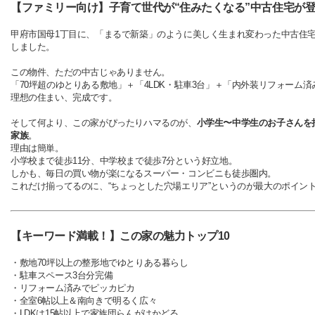
【ファミリー向け】子育て世代が“住みたくなる”中古住宅が
甲府市国母1丁目に、「まるで新築」のように美しく生まれ変わった中古住
しました。
この物件、ただの中古じゃありません。
「70坪超のゆとりある敷地」＋「4LDK・駐車3台」＋「内外装リフォーム済
理想の住まい、完成です。
そして何より、この家がぴったりハマるのが、
小学生〜中学生のお子さんを
家族
。
理由は簡単。
小学校まで徒歩11分、中学校まで徒歩7分という好立地。
しかも、毎日の買い物が楽になるスーパー・コンビニも徒歩圏内。
これだけ揃ってるのに、“ちょっとした穴場エリア”というのが最大のポイン
【キーワード満載！】この家の魅力トップ10
・敷地70坪以上の整形地
でゆとりある暮らし
・駐車スペース3台分完備
・リフォーム済みでピッカピカ
・全室6帖以上＆南向き
で明るく広々
・LDKは15帖以上
で家族団らんがはかどる