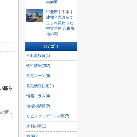
両面道...
甲斐市中下条｜
建物全面改装で
生まれ変わった
中古戸建 北東角
地の開...
カテゴリ
不動産投資(1)
物件情報(202)
住宅ローン(6)
長期優良住宅(2)
い暮ら
情報コラム(4)
地域の情報(2)
族の新し
リビング・ゲートの事(7)
木村の事(1)
移住(2)