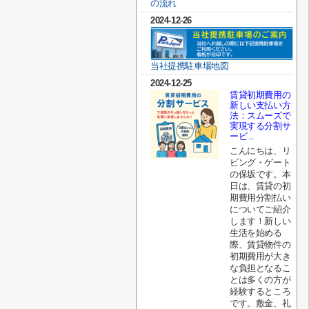
の流れ
2024-12-26
当社提携駐車場地図
2024-12-25
賃貸初期費用の
新しい支払い方
法：スムーズで
実現する分割サ
ービ...
こんにちは、リ
ビング・ゲート
の保坂です。本
日は、賃貸の初
期費用分割払い
についてご紹介
します！新しい
生活を始める
際、賃貸物件の
初期費用が大き
な負担となるこ
とは多くの方が
経験するところ
です。敷金、礼