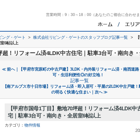
営業時間：
9：30～18：00（あなたのご都合に合わせ
ビング・ゲート
>
株式会社リビング・ゲートのスタッフブログ記事一覧
>
【
居室6帖以上
坪超！リフォーム済4LDK中古住宅｜駐車3台可・南向き・
≪ 前へ｜【甲府市宮原町の中古戸建】3LDK・内外装リフォーム済・南西道路
可・生活利便性◎の好立地！
記事一覧
【南アルプス市十日市場】リフォーム済・即入居可・平屋の2LDK中古戸建！駐
の明るく快適な住まい｜次へ ≫
【甲府市国母1丁目】敷地70坪超！リフォーム済4LDK中
宅｜駐車3台可・南向き・全居室6帖以上
カテゴリ：
物件情報
20