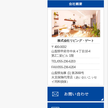
株式会社リビング・ゲート
〒400-0032
山梨県甲府市中央４丁目10-4
第2二栄ビル 1階
TEL/055-236-6203
FAX/055-236-6204
山梨県知事 (1) 第2669号
火災保険代理店（あいおいニッセ
イ同和損保）