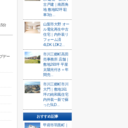
古戸建｜南西角
地 敷地82坪 駐
車3台...
山梨市大野 オー
5分
ル電化再生中古
住宅｜内外装リ
フォーム済
4LDK LDK2...
市川三郷町高田
プデー
売事務所 店舗｜
敷地293坪 平屋
太陽光付き＋年
間売...
市川三郷町市川
大門｜敷地161
坪の純和風住宅
内外装一新で蘇
った5LD...
おすすめ記事
甲府市羽黒町｜