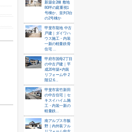
新築全2棟 敷地
80坪の庭重視1
号棟か、並列3台
の2号棟か
甲斐市龍地 中古
戸建｜ダイワハ
ウス施工・内装
一新の軽量鉄骨
住宅 ...
甲府市国母2丁目
の中古戸建｜平
成20年築×内装
リフォーム中 2
階12.6...
甲斐市富竹新田
の中古住宅｜セ
キスイハイム施
工・内装一新の
軽量鉄...
南アルプス市飯
野｜内外装フル
リフォーム中古