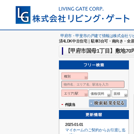
甲府市・甲斐市の戸建て情報は株式会社リ
済4LDK中古住宅｜駐車3台可・南向き・全
【甲府市国母1丁目】敷地70
種別
エリア| 駅
価格/賃料
面積
-
件該当
2025-01-01
マイホームのご契約からお引渡し迄