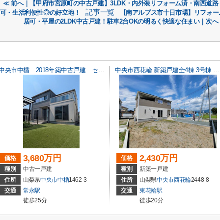
≪ 前へ｜【甲府市宮原町の中古戸建】3LDK・内外装リフォーム済・南西道路
記事一覧
可・生活利便性◎の好立地！
【南アルプス市十日市場】リフォー
居可・平屋の2LDK中古戸建！駐車2台OKの明るく快適な住まい｜次へ
中央市中楯 2018年築中古戸建 セキスイハイム施工 太陽光パネル
中央市西花輪 新築戸建全4棟 3号棟 車並列3台 敷地82坪
3,680万円
2,430万円
価格
価格
種別
中古一戸建
種別
新築一戸建
住所
山梨県
中央市
中楯
1462-3
住所
山梨県
中央市
西花輪
2448-8
交通
常永駅
交通
東花輪駅
徒歩25分
徒歩20分