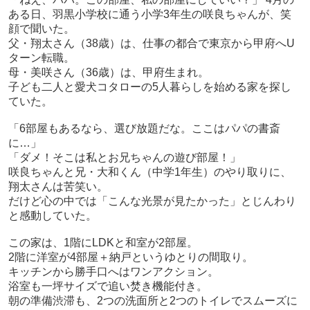
ある日、羽黒小学校に通う小学3年生の咲良ちゃんが、笑
顔で聞いた。
父・翔太さん（38歳）は、仕事の都合で東京から甲府へU
ターン転職。
母・美咲さん（36歳）は、甲府生まれ。
子ども二人と愛犬コタローの5人暮らしを始める家を探し
ていた。
「6部屋もあるなら、選び放題だな。ここはパパの書斎
に…」
「ダメ！そこは私とお兄ちゃんの遊び部屋！」
咲良ちゃんと兄・大和くん（中学1年生）のやり取りに、
翔太さんは苦笑い。
だけど心の中では「こんな光景が見たかった」とじんわり
と感動していた。
この家は、1階にLDKと和室が2部屋。
2階に洋室が4部屋＋納戸というゆとりの間取り。
キッチンから勝手口へはワンアクション。
浴室も一坪サイズで追い焚き機能付き。
朝の準備渋滞も、2つの洗面所と2つのトイレでスムーズに