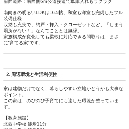
前面道路：
南西側6ｍ公道接道
で車庫入れもラクラク
南向きの明るいLDKは
16.5帖
、和室も洋室も完備した
フル
装備仕様
収納も充実で、納戸・押入・クローゼットなど、「しまう
場所がない！」なんてこととは無縁。
家族構成が変化しても柔軟に対応できる間取りは、まさ
に“育てる家”です。
2. 周辺環境と生活利便性
家は建物だけでなく、
暮らしやすい立地かどうか
も大事な
ポイント。
この家は、のびのび子育てにも適した環境が整っていま
す。
【教育施設】
北西中学校 徒歩11分