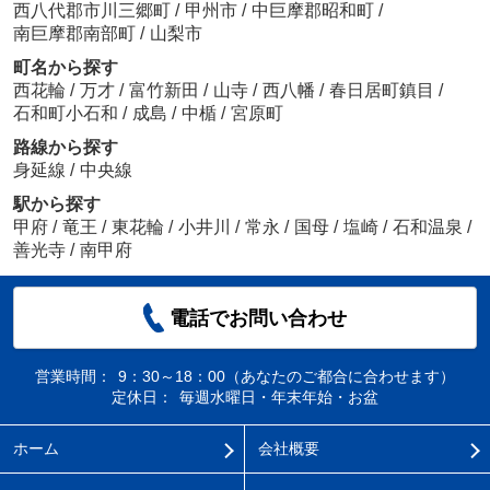
西八代郡市川三郷町
/
甲州市
/
中巨摩郡昭和町
/
南巨摩郡南部町
/
山梨市
町名から探す
西花輪
/
万才
/
富竹新田
/
山寺
/
西八幡
/
春日居町鎮目
/
石和町小石和
/
成島
/
中楯
/
宮原町
路線から探す
身延線
/
中央線
駅から探す
甲府
/
竜王
/
東花輪
/
小井川
/
常永
/
国母
/
塩崎
/
石和温泉
/
善光寺
/
南甲府
電話でお問い合わせ
営業時間：
9：30～18：00（あなたのご都合に合わせます）
定休日：
毎週水曜日・年末年始・お盆
ホーム
会社概要