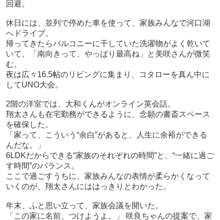
回避。
休日には、並列で停めた車を使って、家族みんなで河口湖
へドライブ。
帰ってきたらバルコニーに干していた洗濯物がよく乾いて
いて、「南向きって、やっぱり最高ね」と美咲さんが微笑
む。
夜は広々16.5帖のリビングに集まり、コタローを真ん中に
してUNO大会。
2
階の洋室では、大和くんがオンライン英会話。
翔太さんも在宅勤務ができるように、念願の書斎スペース
を確保した。
「家って、こういう“余白”があると、人生に余裕ができる
んだな。」
6LDKだからできる“家族のそれぞれの時間”と、“一緒に過ご
す時間”のバランス。
ここで過ごすうちに、家族みんなの表情が柔らかくなって
いくのが、翔太さんにははっきりとわかった。
年末、ふと思い立って、家族会議を開いた。
「この家に名前、つけようよ。」 咲良ちゃんの提案で、家