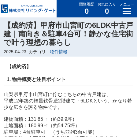
閲覧履歴
お気に入り
メニュー
0
0
【成約済】甲府市山宮町の6LDK中古戸
建｜南向き＆駐車4台可！静かな住宅街
で叶う理想の暮らし
2025-04-23
カテゴリ：
物件情報
【成約済】
1. 物件概要と注目ポイント
山梨県甲府市山宮町に佇むこちらの中古戸建は、
平成12年築の
軽量鉄骨造2階建て・6LDK
という、かなり希
少な広さを誇る物件です。
建物面積：131.85㎡（約39.9坪）
土地面積：180.99㎡（約54.75坪）
駐車場：
4台駐車可！
（うち並列3台可能）