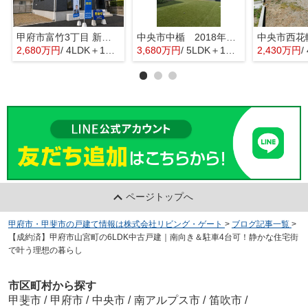
甲府市富竹3丁目 新築全3棟 3号棟 南西道路・車並列3台
中央市中楯 2018年築中古戸建 セキスイハイム施工 太陽光パネル
2,680万円
/ 4LDK＋1S(納戸)
3,680万円
/ 5LDK＋1S(納戸)
2,430万円
/
ページトップへ
甲府市・甲斐市の戸建て情報は株式会社リビング・ゲート
>
ブログ記事一覧
>
【成約済】甲府市山宮町の6LDK中古戸建｜南向き＆駐車4台可！静かな住宅街
で叶う理想の暮らし
市区町村から探す
甲斐市
/
甲府市
/
中央市
/
南アルプス市
/
笛吹市
/