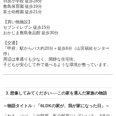
羽黒小学校 徒歩28分
敷島保育園 徒歩19分
富士幼稚園 徒歩21分
【買い物施設】
セブンイレブン 徒歩15分
おかじま敷島食品館 徒歩30分
【交通】
「甲府」駅からバス約20分＋徒歩6分（山宮福祉センター
停）
周辺は車通りも少なく、閑静な住宅街。
子どもが安心して外で遊べるような環境が整っています。
3. 想像してみてください──この家を選んだ家族の物語
～物語タイトル：「6LDKの家が、我が家になった日」～
「ねえ、パパ。この部屋、私の部屋にしていい？」 4月の