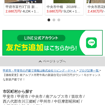
甲府市富竹3丁目 新築全3棟 3号棟 南西道路・車並列3台
中央市中楯 2018年築中古戸建 セキスイハイム施工 太陽光パネル
2,680万円
/ 4LDK＋1S(納戸)
3,680万円
/ 5LDK＋1S(納戸)
2,430万円
/
ページトップへ
甲府市・甲斐市の戸建て情報は株式会社リビング・ゲート
>
ブログ記事一覧
>
【価格変更】南アルプス市野牛島の新築住宅が100万円ダウン！今がチャンス
な新築戸建です！
市区町村から探す
甲斐市
/
甲府市
/
中央市
/
南アルプス市
/
笛吹市
/
西八代郡市川三郷町
/
甲州市
/
中巨摩郡昭和町
/