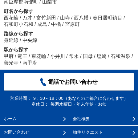
南巨摩郡南部町
/
山梨市
町名から探す
西花輪
/
万才
/
富竹新田
/
山寺
/
西八幡
/
春日居町鎮目
/
石和町小石和
/
成島
/
中楯
/
宮原町
路線から探す
身延線
/
中央線
駅から探す
甲府
/
竜王
/
東花輪
/
小井川
/
常永
/
国母
/
塩崎
/
石和温泉
/
善光寺
/
南甲府
電話でお問い合わせ
営業時間：
9：30～18：00（あなたのご都合に合わせます）
定休日：
毎週水曜日・年末年始・お盆
ホーム
会社概要
お問い合わせ
物件リクエスト