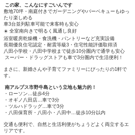
この家、こんなにすごいんです
敷地70坪・南庭付きでガーデニングやバーベキューもゆっ
たり楽しめる
車3台並列駐車可能で来客時も安心
☀️ 全室南向きで明るく風通し良好
浴室暖房乾燥機・食洗機・パントリーなど充実設備
長期優良住宅認定・耐震等級3・住宅性能評価取得済
八田小学校・八田中学校まで徒歩10分圏内で通学も安心
️ スーパー・ドラッグストアも車で3分圏内で生活便利！
まさに、新婚さんや子育てファミリーにぴったりの1軒で
す。
南アルプス市野牛島という立地も魅力的！
・ローソン…徒歩4分
・オギノ八田店…車で3分
・ツルハドラッグ…車で3分
・八田保育所・八田小・八田中…徒歩10分以内
交通も便利で、自然と生活利便がちょうどよく両立するエ
リアです。