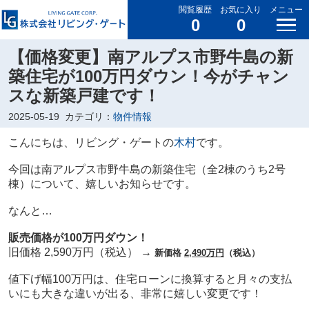
閲覧履歴
お気に入り
メニュー
0
0
【価格変更】南アルプス市野牛島の新
築住宅が100万円ダウン！今がチャン
スな新築戸建です！
2025-05-19
カテゴリ：
物件情報
こんにちは、リビング・ゲートの
木村
です。
今回は南アルプス市野牛島の新築住宅（全2棟のうち2号
棟）について、嬉しいお知らせです。
なんと…
販売価格が100万円ダウン！
旧価格 2,590万円（税込） →
新価格
2,490万円
（税込）
値下げ幅100万円は、住宅ローンに換算すると月々の支払
いにも大きな違いが出る、非常に嬉しい変更です！