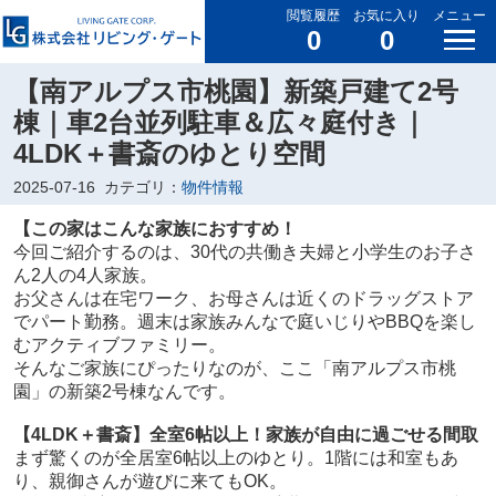
閲覧履歴
お気に入り
メニュー
0
0
【南アルプス市桃園】新築戸建て2号
棟｜車2台並列駐車＆広々庭付き｜
4LDK＋書斎のゆとり空間
2025-07-16
カテゴリ：
物件情報
【この家はこんな家族におすすめ！
今回ご紹介するのは、30代の共働き夫婦と小学生のお子さ
ん2人の4人家族。
お父さんは在宅ワーク、お母さんは近くのドラッグストア
でパート勤務。週末は家族みんなで庭いじりやBBQを楽し
むアクティブファミリー。
そんなご家族にぴったりなのが、ここ「南アルプス市桃
園」の新築2号棟なんです。
【4LDK＋書斎】全室6帖以上！家族が自由に過ごせる間取
まず驚くのが全居室6帖以上のゆとり。1階には和室もあ
り、親御さんが遊びに来てもOK。