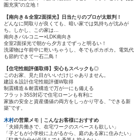
圏充実”の立地！
【南向き＆全室2面採光】日当たりのプロが太鼓判！
どんなに間取りが良くても、暗い家では気持ちが沈みが
ち。しかし、この家は…
南向きバルコニー×LDK南向き
全室2面採光で朝から夕方までずっと明るい！
洗濯物は午前中に乾いちゃうし、冬でもポカポカ。電気代
も節約できて一石二鳥！
【住宅性能評価取得】安心もスペックも
◎
このお家、見た目がいいだけじゃありません。
建設＆設計住宅性能評価W取得
制震構造＆耐震構造で万が一にも備える
フラット35S対応で住宅ローンも有利に
家族の安全と資産価値の両方をしっかり守る、"できる新
築"です。
木村
の営業メモ｜こんなお客様におすすめ
「夫婦共働きで、在宅ワークのスペースも欲しい」
「子どもが小学校に上がるから、庭のある家に住みたい」
「駐車2台分が必須！でも予算も抑えたい」