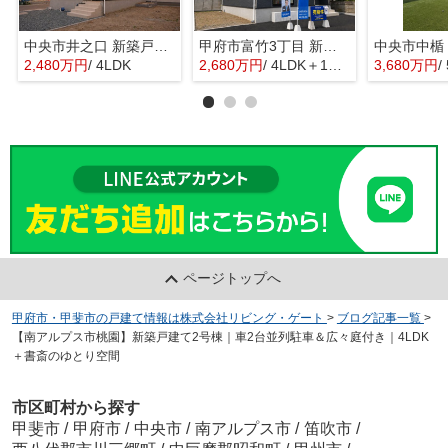
中央市井之口 新築戸建全2棟 1号棟 常永駅歩7分 車並列2台
甲府市富竹3丁目 新築全3棟 3号棟 南西道路・車並列3台
2,480万円
/ 4LDK
2,680万円
/ 4LDK＋1S(納戸)
3,680万円
/ 
ページトップへ
甲府市・甲斐市の戸建て情報は株式会社リビング・ゲート
>
ブログ記事一覧
>
【南アルプス市桃園】新築戸建て2号棟｜車2台並列駐車＆広々庭付き｜4LDK
＋書斎のゆとり空間
市区町村から探す
甲斐市
/
甲府市
/
中央市
/
南アルプス市
/
笛吹市
/