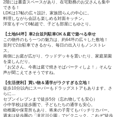
2階には書斎スペースがあり、在宅勤務のお父さんも集中
できる！
LDKは17帖の広々設計。家族団らんの中心に。
料理しながら会話も楽しめる対面キッチン。
洋室もすべて6帖超で、子ども部屋にもゆとり。
【土地64坪】車2台並列駐車OK＆庭で遊べる幸せ
この物件のもう一つの魅力は、約64坪の広々した敷地！
並列で2台駐車できるから、毎日の出入りもノンストレ
ス。
南側にお庭が広がり、ウッドデッキを置いたり、家庭菜園
を楽しんだり。
「お父さん、今夜は庭で焼きそばパーティしよ！」そんな
声が聞こえてきそうですね。
【生活便利】買い物＆通学がラクすぎる立地！
徒歩10分以内にスーパーもドラッグストアもあります。さ
らに…
セブンイレブンまで徒歩5分（忘れ物しても安心）
小中学校は徒歩圏で、子どもたちの通学も安心。
幼稚園や保育所もあり、将来の子育てもバッチリカバー。
週末は徒歩圏の「滝沢川公園」でピクニック。これぞ“徒歩