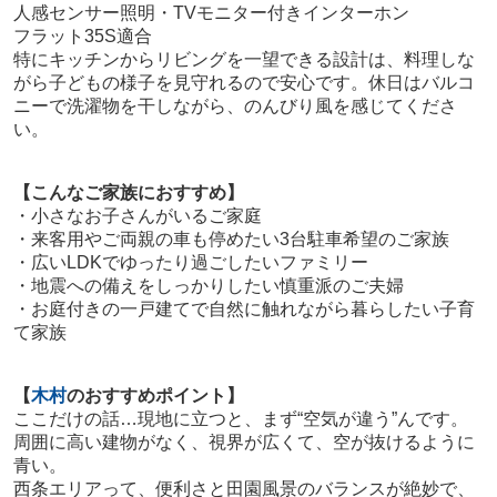
人感センサー照明・TVモニター付きインターホン
フラット35S適合
特にキッチンからリビングを一望できる設計は、料理しな
がら子どもの様子を見守れるので安心です。休日はバルコ
ニーで洗濯物を干しながら、のんびり風を感じてくださ
い。
【こんなご家族におすすめ】
・小さなお子さんがいるご家庭
・来客用やご両親の車も停めたい3台駐車希望のご家族
・広いLDKでゆったり過ごしたいファミリー
・地震への備えをしっかりしたい慎重派のご夫婦
・お庭付きの一戸建てで自然に触れながら暮らしたい子育
て家族
【
木村
のおすすめポイント】
ここだけの話…現地に立つと、まず“空気が違う”んです。
周囲に高い建物がなく、視界が広くて、空が抜けるように
青い。
西条エリアって、便利さと田園風景のバランスが絶妙で、