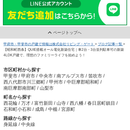
ページトップへ
甲府市・甲斐市の戸建て情報は株式会社リビング・ゲート
>
ブログ記事一覧
>
【昭和町西条】QUIE搭載オール電化新築住宅｜車2台・3台並列駐車可の新築
4LDK戸建で、理想のファミリーライフを始めよう！
市区町村から探す
甲斐市
/
甲府市
/
中央市
/
南アルプス市
/
笛吹市
/
西八代郡市川三郷町
/
甲州市
/
中巨摩郡昭和町
/
南巨摩郡南部町
/
山梨市
町名から探す
西花輪
/
万才
/
富竹新田
/
山寺
/
西八幡
/
春日居町鎮目
/
石和町小石和
/
成島
/
中楯
/
宮原町
路線から探す
身延線
/
中央線