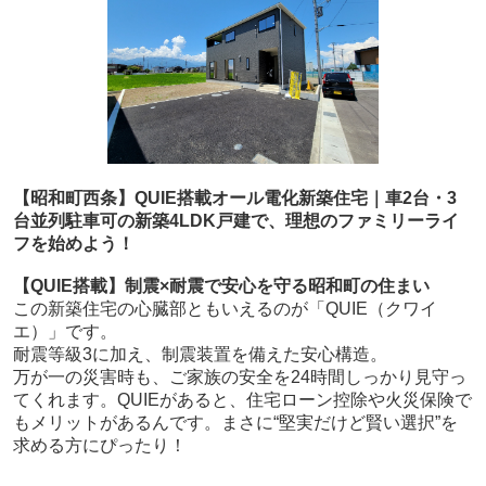
【昭和町西条】QUIE搭載オール電化新築住宅｜車2台・3
台並列駐車可の新築4LDK戸建で、理想のファミリーライ
フを始めよう！
【QUIE搭載】制震×耐震で安心を守る昭和町の住まい
この新築住宅の心臓部ともいえるのが「QUIE（クワイ
エ）」です。
耐震等級3に加え、制震装置を備えた安心構造。
万が一の災害時も、ご家族の安全を24時間しっかり見守っ
てくれます。QUIEがあると、住宅ローン控除や火災保険で
もメリットがあるんです。まさに“堅実だけど賢い選択”を
求める方にぴったり！