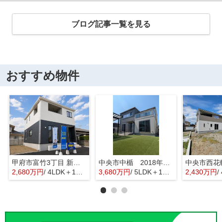
ブログ記事一覧を見る
おすすめ物件
甲府市富竹3丁目 新築全3棟 3号棟 南西道路・車並列3台
中央市中楯 2018年築中古戸建 セキスイハイム施工 太陽光パネル
2,680万円
/ 4LDK＋1S(納戸)
3,680万円
/ 5LDK＋1S(納戸)
2,430万円
/