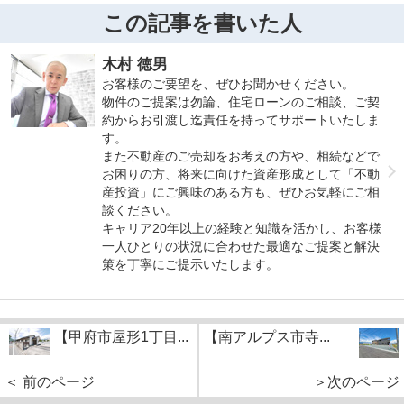
この記事を書いた人
木村 徳男
お客様のご要望を、ぜひお聞かせください。
物件のご提案は勿論、住宅ローンのご相談、ご契
約からお引渡し迄責任を持ってサポートいたしま
す。
また不動産のご売却をお考えの方や、相続などで
お困りの方、将来に向けた資産形成として「不動
産投資」にご興味のある方も、ぜひお気軽にご相
談ください。
キャリア20年以上の経験と知識を活かし、お客様
一人ひとりの状況に合わせた最適なご提案と解決
策を丁寧にご提示いたします。
【甲府市屋形1丁目...
【南アルプス市寺...
＜ 前のページ
＞次のページ