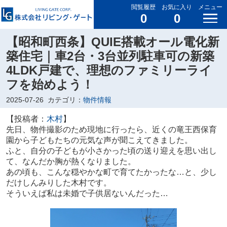
閲覧履歴
お気に入り
メニュー
0
0
【昭和町西条】QUIE搭載オール電化新
築住宅｜車2台・3台並列駐車可の新築
4LDK戸建で、理想のファミリーライ
フを始めよう！
2025-07-26
カテゴリ：
物件情報
【投稿者：
木村
】
先日、物件撮影のため現地に行ったら、近くの竜王西保育
園から子どもたちの元気な声が聞こえてきました。
ふと、自分の子どもが小さかった頃の送り迎えを思い出し
て、なんだか胸が熱くなりました。
あの頃も、こんな穏やかな町で育てたかったな…と、少し
だけしんみりした木村です。
そういえば私は未婚で子供居ないんだった…