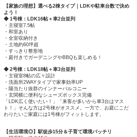
【家族の理想】選べる2棟タイプ｜LDKや駐車台数で決め
よう！
◆ 1号棟：LDK16帖＋車2台並列
・主寝室7.5帖
・和室あり
・全室収納付き
・土地約60坪超
・すっきり整形地
・庭付きでガーデニングやBBQも楽しめる！
◆ 2号棟：LDK18帖＋車3台並列
・主寝室8帖の広々設計
・洗面所2WAYタイプで家事効率UP
・陽当たり抜群のインナーバルコニー
・玄関横に便利なシューズボックス完備
「LDK広く使いたい！」「来客が多いから車3台はマス
ト！」そんな方は2号棟がオススメ。一方で、お庭にこだ
わりたいご家庭には1号棟がフィットします。
【生活環境◎】駅徒歩15分＆子育て環境バッチリ