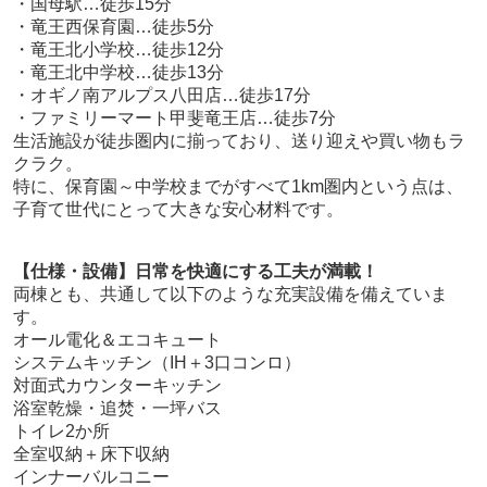
・国母駅…徒歩15分
・竜王西保育園…徒歩5分
・竜王北小学校…徒歩12分
・竜王北中学校…徒歩13分
・オギノ南アルプス八田店…徒歩17分
・ファミリーマート甲斐竜王店…徒歩7分
生活施設が徒歩圏内に揃っており、送り迎えや買い物もラ
クラク。
特に、保育園～中学校までがすべて1km圏内という点は、
子育て世代にとって大きな安心材料です。
【仕様・設備】日常を快適にする工夫が満載！
両棟とも、共通して以下のような充実設備を備えていま
す。
オール電化＆エコキュート
システムキッチン（IH＋3口コンロ）
対面式カウンターキッチン
浴室乾燥・追焚・一坪バス
トイレ2か所
全室収納＋床下収納
インナーバルコニー