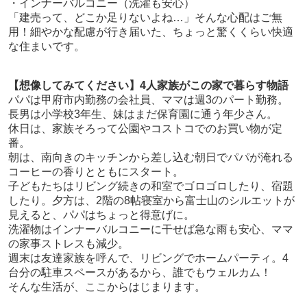
・インナーバルコニー（洗濯も安心）
「建売って、どこか足りないよね…」そんな心配はご無
用！細やかな配慮が行き届いた、ちょっと驚くくらい快適
な住まいです。
【想像してみてください】4人家族がこの家で暮らす物語
パパは甲府市内勤務の会社員、ママは週3のパート勤務。
長男は小学校3年生、妹はまだ保育園に通う年少さん。
休日は、家族そろって公園やコストコでのお買い物が定
番。
朝は、南向きのキッチンから差し込む朝日でパパが淹れる
コーヒーの香りとともにスタート。
子どもたちはリビング続きの和室でゴロゴロしたり、宿題
したり。夕方は、2階の8帖寝室から富士山のシルエットが
見えると、パパはちょっと得意げに。
洗濯物はインナーバルコニーに干せば急な雨も安心、ママ
の家事ストレスも減少。
週末は友達家族を呼んで、リビングでホームパーティ。4
台分の駐車スペースがあるから、誰でもウェルカム！
そんな生活が、ここからはじまります。