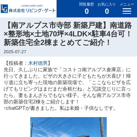
閲覧履歴
お気に入り
メニュー
0
0
【南アルプス市寺部 新築戸建】南道路
×整形地×土地70坪×4LDK×駐車4台可！
新築住宅全2棟まとめてご紹介！
2025-07-27
【投稿者：
木村徳男
】
先日、久しぶりに家族で「コストコ南アルプス倉庫店」に
行ってきました。ピザの大きさに子どもたちが大喜び！帰
り道に立ち寄った現地の新築現場で、「ここならピザを広
げてもリビングはまだまだ余裕だね」と冗談交じりに言っ
たら、妻もまんざらでもない様子。そんな南アルプス市寺
部の新築住宅2棟をご紹介します！
↑chatGPTが書きました。私は未婚・子供なしです。