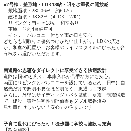
●2号棟：整形地・LDK18帖・明るさ重視の開放感
・敷地面積：230.36㎡（約69坪）
・建物面積：98.82㎡（4LDK＋WIC）
・リビング：南向き18帖＋和室あり
・車庫：並列4台駐車可
・インナーバルコニー付きで雨の日も安心
どちらも間取りに優劣つけがたい仕上がり。LDKの広さ
か、和室の配置か、お客様のライフスタイルにぴったり合
う棟をお選びいただけます。
南道路の恩恵をダイレクトに享受できる快適設計
道路は幅6mと広く、車庫入れが苦手な方にも安心。
南面にリビングとバルコニーを設けているため、日中は自
然光だけで照明不要なほど明るく、風通しも抜群。
さらに、外壁はサイディング＋ベタ基礎、耐震＋制震構造
で、建設・設計住宅性能評価書もダブル取得済み。
見た目だけじゃない「安心」の住まいです。
子育て世代にぴったり！徒歩圏に学校も施設も充実
【教育施設】