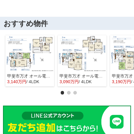
おすすめ物件
甲斐市万才 オール電化新築戸建 全3棟 2号棟 南西道路
甲斐市万才 オール電化新築戸建 全3棟 2号棟 南西道路
3,140万円
/ 4LDK
3,090万円
/ 4LDK
3,190万円
/