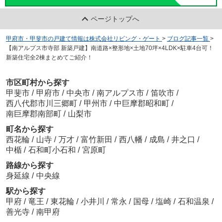
ページトップへ
甲府市・甲斐市の戸建て情報は株式会社リビング・ゲート
>
ブログ記事一覧
>
【南アルプス市寺部 新築戸建】南道路×整形地×土地70坪×4LDK×駐車4台可！
新築住宅全2棟まとめてご紹介！
市区町村から探す
甲斐市
/
甲府市
/
中央市
/
南アルプス市
/
笛吹市
/
西八代郡市川三郷町
/
甲州市
/
中巨摩郡昭和町
/
南巨摩郡南部町
/
山梨市
町名から探す
西花輪
/
山寺
/
万才
/
富竹新田
/
西八幡
/
成島
/
井之口
/
中楯
/
石和町小石和
/
宮原町
路線から探す
身延線
/
中央線
駅から探す
甲府
/
竜王
/
東花輪
/
小井川
/
常永
/
国母
/
塩崎
/
石和温泉
/
善光寺
/
南甲府