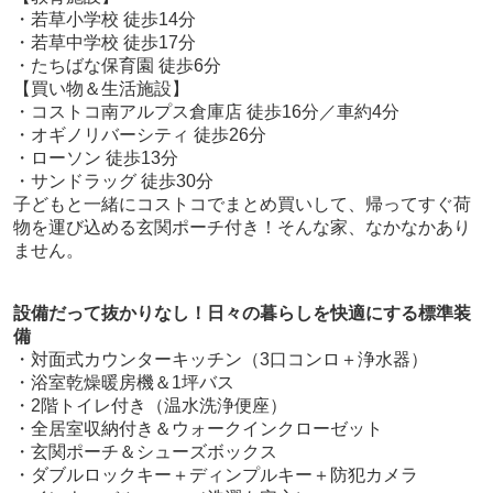
・若草小学校 徒歩14分
・若草中学校 徒歩17分
・たちばな保育園 徒歩6分
【買い物＆生活施設】
・コストコ南アルプス倉庫店 徒歩16分／車約4分
・オギノリバーシティ 徒歩26分
・ローソン 徒歩13分
・サンドラッグ 徒歩30分
子どもと一緒にコストコでまとめ買いして、帰ってすぐ荷
物を運び込める玄関ポーチ付き！そんな家、なかなかあり
ません。
設備だって抜かりなし！日々の暮らしを快適にする標準装
備
・対面式カウンターキッチン（3口コンロ＋浄水器）
・浴室乾燥暖房機＆1坪バス
・2階トイレ付き（温水洗浄便座）
・全居室収納付き＆ウォークインクローゼット
・玄関ポーチ＆シューズボックス
・ダブルロックキー＋ディンプルキー＋防犯カメラ