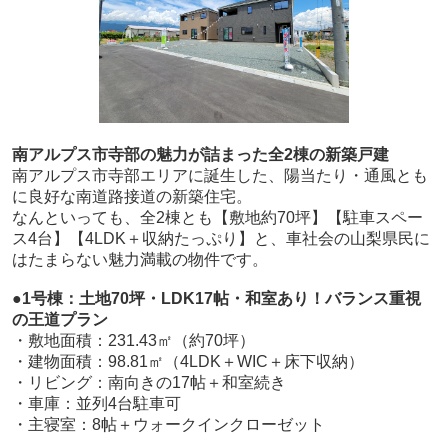
南アルプス市寺部の魅力が詰まった全2棟の新築戸建
南アルプス市寺部エリアに誕生した、陽当たり・通風とも
に良好な南道路接道の新築住宅。
なんといっても、全2棟とも【敷地約70坪】【駐車スペー
ス4台】【4LDK＋収納たっぷり】と、車社会の山梨県民に
はたまらない魅力満載の物件です。
●1号棟：土地70坪・LDK17帖・和室あり！バランス重視
の王道プラン
・敷地面積：231.43㎡（約70坪）
・建物面積：98.81㎡（4LDK＋WIC＋床下収納）
・リビング：南向きの17帖＋和室続き
・車庫：並列4台駐車可
・主寝室：8帖＋ウォークインクローゼット