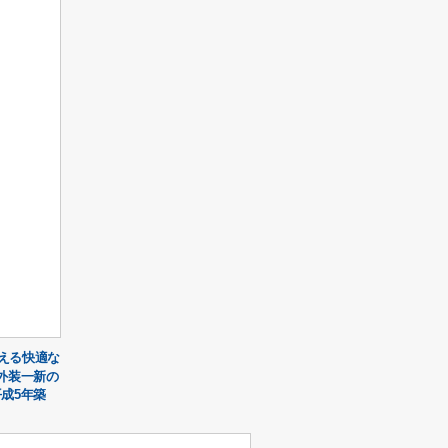
える快適な
外装一新の
成5年築