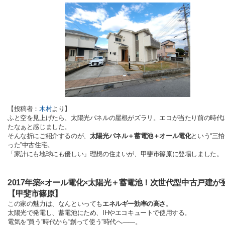
【投稿者：
木村
より】
ふと空を見上げたら、太陽光パネルの屋根がズラリ。エコが当たり前の時代
たなぁと感じました。
そんな折にご紹介するのが、
太陽光パネル＋蓄電池＋オール電化
という“三
った”中古住宅。
「家計にも地球にも優しい」理想の住まいが、甲斐市篠原に登場しました。
2017年築×オール電化×太陽光＋蓄電池！次世代型中古戸建が
【甲斐市篠原】
この家の魅力は、なんといっても
エネルギー効率の高さ
。
太陽光で発電し、蓄電池にため、IHやエコキュートで使用する。
電気を“買う”時代から“創って使う”時代へ――。