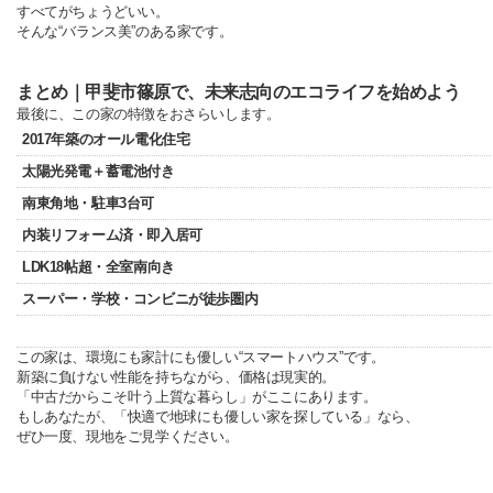
すべてがちょうどいい。
そんな“バランス美”のある家です。
まとめ｜甲斐市篠原で、未来志向のエコライフを始めよう
最後に、この家の特徴をおさらいします。
2017年築のオール電化住宅
太陽光発電＋蓄電池付き
南東角地・駐車3台可
内装リフォーム済・即入居可
LDK18帖超・全室南向き
スーパー・学校・コンビニが徒歩圏内
この家は、環境にも家計にも優しい“スマートハウス”です。
新築に負けない性能を持ちながら、価格は現実的。
「中古だからこそ叶う上質な暮らし」がここにあります。
もしあなたが、「快適で地球にも優しい家を探している」なら、
ぜひ一度、現地をご見学ください。