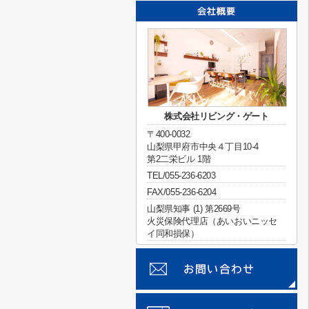
株式会社リビング・ゲート
〒400-0032
山梨県甲府市中央４丁目10-4
第2二栄ビル 1階
TEL/055-236-6203
FAX/055-236-6204
山梨県知事 (1) 第2669号
火災保険代理店（あいおいニッセ
イ同和損保）