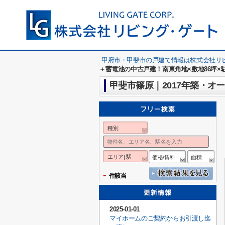
甲府市・甲斐市の戸建て情報は株式会社リ
＋蓄電池の中古戸建！南東角地×敷地86坪×
種別
エリア| 駅
価格/賃料
面積
-
件該当
2025-01-01
マイホームのご契約からお引渡し迄