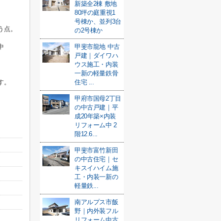
新築全2棟 敷地
80坪の庭重視1
号棟か、並列3台
う点。
の2号棟か
中
甲斐市龍地 中古
戸建｜ダイワハ
ウス施工・内装
一新の軽量鉄骨
す。
住宅 ...
甲府市国母2丁目
の中古戸建｜平
成20年築×内装
リフォーム中 2
階12.6...
甲斐市富竹新田
の中古住宅｜セ
キスイハイム施
工・内装一新の
軽量鉄...
南アルプス市飯
野｜内外装フル
リフォーム中古