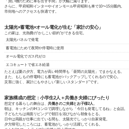
「買い物のために車を出す手間」が大幅に減ります。
さらに、甲府昭和インターやイオンモール甲府昭和も車で10〜15分圏内。
市街地へのアクセスも快適です。
太陽光×蓄電池×オール電化が生む「家計の安心」
この家は、光熱費の“かしこい節約”ができる住宅。
太陽光パネルで発電
蓄電池にためて夜間や停電時に使用
オール電化でガス代ゼロ
エコキュートで省エネ給湯
たとえば夏の夕方、電力が高い時間帯も「昼間の太陽光」でまかなえる。
また、もしもの停電時にも蓄電池がバックアップしてくれるので安心。
災害に強く、家計にもやさしい“新しいスタンダード”です。
家族構成の想定：小学生2人＋共働き夫婦にぴったり
想定する暮らしの舞台は、
共働きのご夫婦とお子様2人
。
朝は、キッチンのIHコンロで調理しながら「今日も発電してるね」と会話。
子どもたちは南面リビングで朝日を浴びながら朝食をとる。
日中は両親が仕事に出ている間も、太陽光でしっかり自家発電。
夕方帰宅したころには、蓄電池がしっかり活躍してくれる。