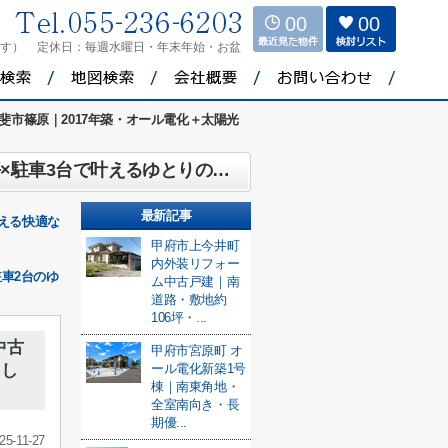
00
00
ます）
定休日：
毎週水曜日・年末年始・お盆
斐市篠原｜2017年築・オール電化＋太陽光
】
甲斐市篠原｜2017年築・オール電化＋太陽光＋蓄電池の中古戸建！南東角地×敷地86坪×駐車3台で叶えるゆとりの暮らし 【ディスクリプション（SEO用・約100文字）】
最新記事
える快適な
甲府市上今井町
内外装リフォー
車2台のゆ
ム中古戸建｜南
道路・敷地約
106坪・...
中古
甲府市宮原町 オ
らし
ール電化新築1号
棟｜南東角地・
全室南向き・長
期優...
25-11-27