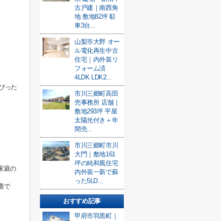
古戸建｜南西角
地 敷地82坪 駐
車3台...
山梨市大野 オー
ル電化再生中古
住宅｜内外装リ
フォーム済
4LDK LDK2...
ぴった
市川三郷町高田
売事務所 店舗｜
敷地293坪 平屋
太陽光付き＋年
間売...
市川三郷町市川
大門｜敷地161
坪の純和風住宅
家庭の
内外装一新で蘇
った5LD...
適で
おすすめ記事
甲府市羽黒町｜