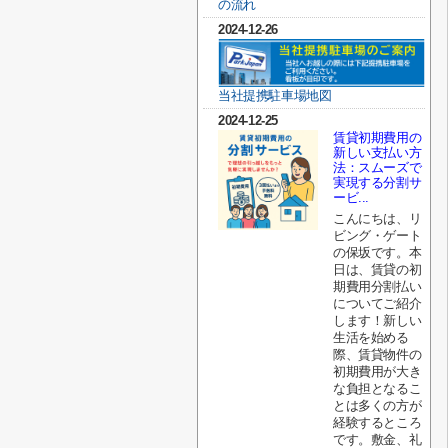
の流れ
2024-12-26
当社提携駐車場地図
2024-12-25
賃貸初期費用の
新しい支払い方
法：スムーズで
実現する分割サ
ービ...
こんにちは、リ
ビング・ゲート
の保坂です。本
日は、賃貸の初
期費用分割払い
についてご紹介
します！新しい
生活を始める
際、賃貸物件の
初期費用が大き
な負担となるこ
とは多くの方が
経験するところ
です。敷金、礼