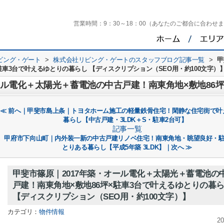
営業時間：
9：30～18：00（あなたのご都合に合わせ
ビング・ゲート
>
株式会社リビング・ゲートのスタッフブログ記事一覧
>
甲
駐車3台で叶えるゆとりの暮らし 【ディスクリプション（SEO用・約100文字）
≪ 前へ｜甲斐市島上条｜トヨタホーム施工の軽量鉄骨住宅！閑静な住宅街で叶
暮らし【中古戸建・3LDK＋S・駐車2台可】
記事一覧
甲府市下向山町｜内外装一新の中古戸建リノベ住宅！南東角地・眺望良好・駐
とりある暮らし【平成5年築 3LDK】｜次へ ≫
甲斐市篠原｜2017年築・オール電化＋太陽光＋蓄電池の
戸建！南東角地×敷地86坪×駐車3台で叶えるゆとりの暮
【ディスクリプション（SEO用・約100文字）】
カテゴリ：
物件情報
20