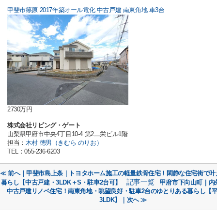
甲斐市篠原 2017年築オール電化 中古戸建 南東角地 車3台
2730万円
株式会社リビング・ゲート
山梨県甲府市中央4丁目10-4 第2二栄ビル1階
担当：
木村 徳男（きむら のりお）
TEL：055-236-6203
≪ 前へ｜甲斐市島上条｜トヨタホーム施工の軽量鉄骨住宅！閑静な住宅街で叶
記事一覧
暮らし【中古戸建・3LDK＋S・駐車2台可】
甲府市下向山町｜内
中古戸建リノベ住宅！南東角地・眺望良好・駐車2台のゆとりある暮らし【平
3LDK】｜次へ ≫