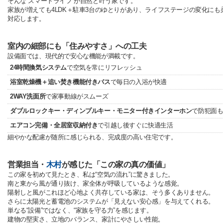
そんな“スマートライフ”が自然と叶う家です。
家族が増えても4LDK＋駐車3台のゆとりがあり、ライフステージの変化にも
対応します。
室内の細部にも「住みやすさ」への工夫
設備面では、現代的で安心な機能が満載です。
24時間換気システム
で空気を常にリフレッシュ
浴室乾燥機＋追い焚き機能付きバス
で毎日の入浴が快適
2WAY洗面所
で家事動線がスムーズ
ダブルロックキー・ディンプルキー・モニター付きインターホン
で防犯面
エアコン完備・全居室収納付き
で引越し後すぐに快適生活
細やかな配慮が随所に感じられる、完成度の高い住宅です。
営業担当・
木村
が感じた「この家の真の価値」
この家を初めて見たとき、私は“空気の流れ”に驚きました。
南と東から風が通り抜け、家全体が呼吸しているような感覚。
陽射しと風がこれほど心地よく共存している家は、そう多くありません。
さらに太陽光と蓄電池のシステムが「見えない安心感」を与えてくれる。
単なる“設備”ではなく、“家族を守る力”を感じます。
建物の堅実さ、立地のバランス、家計にやさしい性能。