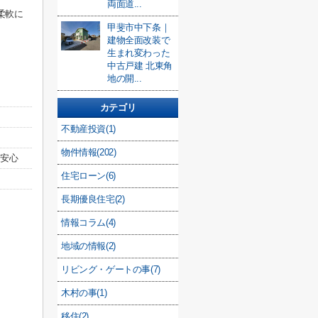
両面道...
柔軟に
甲斐市中下条｜
建物全面改装で
生まれ変わった
中古戸建 北東角
地の開...
カテゴリ
不動産投資(1)
物件情報(202)
も安心
住宅ローン(6)
長期優良住宅(2)
情報コラム(4)
地域の情報(2)
リビング・ゲートの事(7)
木村の事(1)
移住(2)