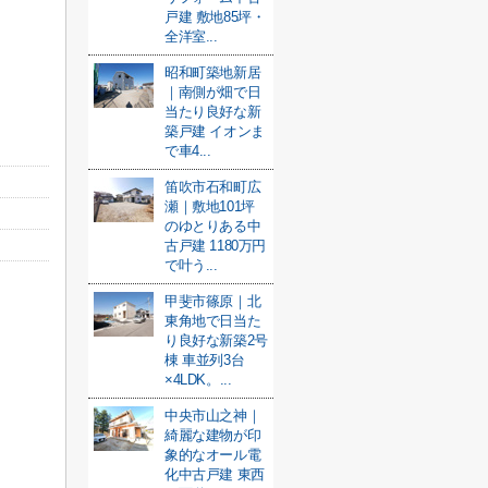
戸建 敷地85坪・
全洋室...
昭和町築地新居
｜南側が畑で日
当たり良好な新
築戸建 イオンま
で車4...
笛吹市石和町広
瀬｜敷地101坪
のゆとりある中
古戸建 1180万円
で叶う...
甲斐市篠原｜北
東角地で日当た
り良好な新築2号
棟 車並列3台
×4LDK。...
中央市山之神｜
綺麗な建物が印
象的なオール電
化中古戸建 東西