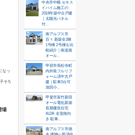
中央市中楯 セキス
イハイム施工の
2018年築中古戸建
｜太陽光パネル
付...
南アルプス市
百々 新築全2棟
1号棟 2号棟を比
較紹介｜南道路
オール...
甲府市長松寺町
になっ
内外装フルリフ
ォーム済中古戸
拍子そろ
建｜駐車3台可
池田小...
甲斐市富竹新田
オール電化新築
長期優良住宅
登場
4LDK 全室南向
き 駐車...
南アルプス市徳
永 建物一新済中