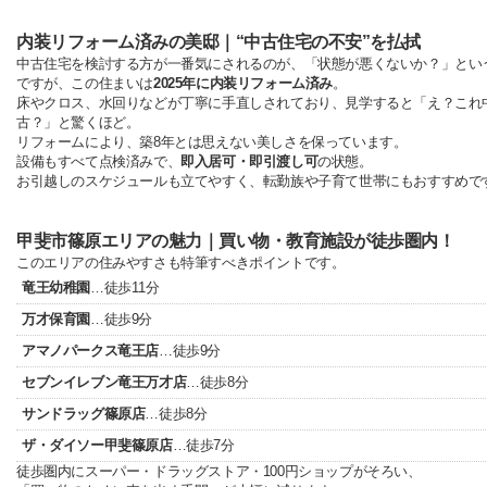
内装リフォーム済みの美邸｜“中古住宅の不安”を払拭
中古住宅を検討する方が一番気にされるのが、「状態が悪くないか？」とい
ですが、この住まいは
2025年に内装リフォーム済み
。
床やクロス、水回りなどが丁寧に手直しされており、見学すると「え？これ
古？」と驚くほど。
リフォームにより、築8年とは思えない美しさを保っています。
設備もすべて点検済みで、
即入居可・即引渡し可
の状態。
お引越しのスケジュールも立てやすく、転勤族や子育て世帯にもおすすめで
甲斐市篠原エリアの魅力｜買い物・教育施設が徒歩圏内！
このエリアの住みやすさも特筆すべきポイントです。
竜王幼稚園
…徒歩11分
万才保育園
…徒歩9分
アマノパークス竜王店
…徒歩9分
セブンイレブン竜王万才店
…徒歩8分
サンドラッグ篠原店
…徒歩8分
ザ・ダイソー甲斐篠原店
…徒歩7分
徒歩圏内にスーパー・ドラッグストア・100円ショップがそろい、