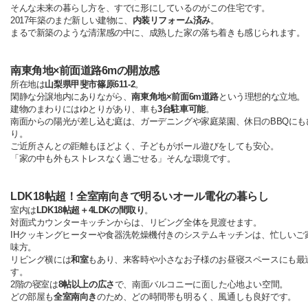
そんな未来の暮らし方を、すでに形にしているのがこの住宅です。
2017年築のまだ新しい建物に、
内装リフォーム済み
。
まるで新築のような清潔感の中に、成熟した家の落ち着きも感じられます。
南東角地×前面道路6mの開放感
所在地は
山梨県甲斐市篠原611-2
。
閑静な分譲地内にありながら、
南東角地×前面6m道路
という理想的な立地。
建物のまわりにはゆとりがあり、車も
3台駐車可能
。
南面からの陽光が差し込む庭は、ガーデニングや家庭菜園、休日のBBQにも
り。
ご近所さんとの距離もほどよく、子どもがボール遊びをしても安心。
「家の中も外もストレスなく過ごせる」そんな環境です。
LDK18帖超！全室南向きで明るいオール電化の暮らし
室内は
LDK18帖超＋4LDKの間取り
。
対面式カウンターキッチンからは、リビング全体を見渡せます。
IHクッキングヒーターや食器洗乾燥機付きのシステムキッチンは、忙しいご
味方。
リビング横には
和室
もあり、来客時や小さなお子様のお昼寝スペースにも最
す。
2階の寝室は
8帖以上の広さ
で、南面バルコニーに面した心地よい空間。
どの部屋も
全室南向き
のため、どの時間帯も明るく、風通しも良好です。