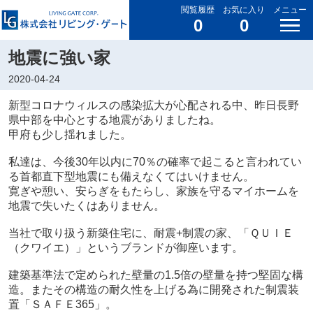
閲覧履歴
お気に入り
メニュー
0
0
地震に強い家
2020-04-24
新型コロナウィルスの感染拡大が心配される中、昨日長野
県中部を中心とする地震がありましたね。
甲府も少し揺れました。
私達は、今後30年以内に70％の確率で起こると言われてい
る首都直下型地震にも備えなくてはいけません。
寛ぎや憩い、安らぎをもたらし、家族を守るマイホームを
地震で失いたくはありません。
当社で取り扱う新築住宅に、耐震+制震の家、「ＱＵＩＥ
（クワイエ）」というブランドが御座います。
建築基準法で定められた壁量の1.5倍の壁量を持つ堅固な構
造。またその構造の耐久性を上げる為に開発された制震装
置「ＳＡＦＥ365」。