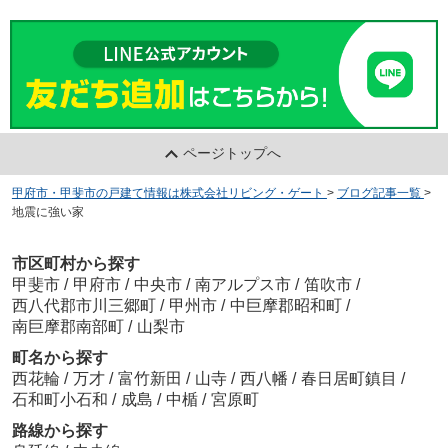
ページトップへ
甲府市・甲斐市の戸建て情報は株式会社リビング・ゲート
>
ブログ記事一覧
>
地震に強い家
市区町村から探す
甲斐市
/
甲府市
/
中央市
/
南アルプス市
/
笛吹市
/
西八代郡市川三郷町
/
甲州市
/
中巨摩郡昭和町
/
南巨摩郡南部町
/
山梨市
町名から探す
西花輪
/
万才
/
富竹新田
/
山寺
/
西八幡
/
春日居町鎮目
/
石和町小石和
/
成島
/
中楯
/
宮原町
路線から探す